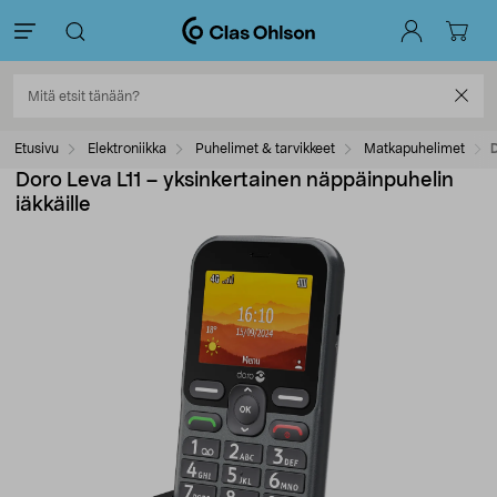
Etusivu
Elektroniikka
Puhelimet & tarvikkeet
Matkapuhelimet
D
Doro Leva L11 – yksinkertainen näppäinpuhelin
iäkkäille