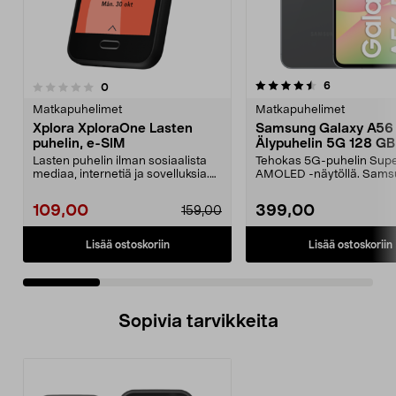
4.5 viidestä
4.0 viidestä
arvostelut
6
arvostelut
0
tähdestä
t
Matkapuhelimet
Matkapuhelimet
Xplora XploraOne Lasten
Samsung Galaxy A56
puhelin, e-SIM
Älypuhelin 5G 128 GB
Graphite
Lasten puhelin ilman sosiaalista
Tehokas 5G-puhelin Sup
mediaa, internetiä ja sovelluksia.
AMOLED -näytöllä. Sam
Xplora Xplor...
Galaxy A56 – 50 MP:n kolm
109,00
399,00
159,00
Lisää ostoskoriin
Lisää ostoskoriin
Sopivia tarvikkeita