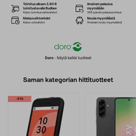
Toimitus alkaen 3,90 €
Ilmainen palautus
toimitustavalla Budbee
myymälään
Katso toimitusvaihtoehdot
365 päivän palautusoikeus
Maksuvaihtoehdot
Nouda myymälästä
Katso ostoehdot
Ilmainen nouto myymälästä
Doro
-
Näytä kaikki tuotteet
Saman kategorian hittituotteet
-31%