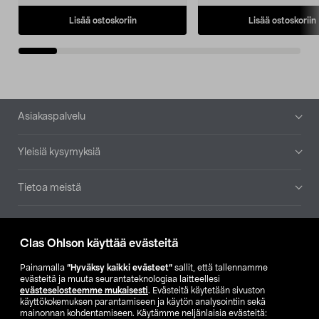
Lisää ostoskoriin
Lisää ostoskoriin
Alatunniste
Asiakaspalvelu
Yleisiä kysymyksiä
Tietoa meistä
Ajankohtaista
Clas Ohlson käyttää evästeitä
Muut yrityksemme
Painamalla
”Hyväksy kaikki evästeet”
sallit, että tallennamme
evästeitä ja muuta seurantateknologiaa laitteellesi
evästeselosteemme mukaisesti
. Evästeitä käytetään sivuston
Etsi myymälä
käyttökokemuksen parantamiseen ja käytön analysointiin sekä
mainonnan kohdentamiseen. Käytämme neljänlaisia evästeitä: