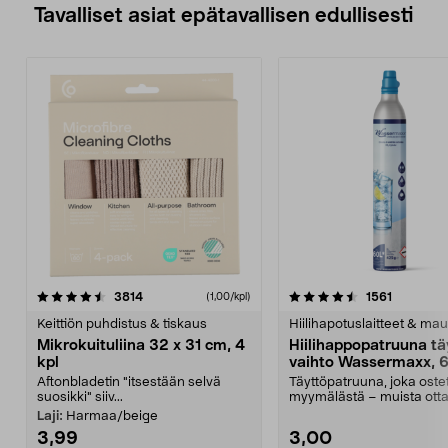
Tavalliset asiat epätavallisen edullisesti
4.5viidestä
arvostelut
4.5viidestä
arvostelu
3814
1561
(1,00/kpl)
tähdestä
t
Keittiön puhdistus & tiskaus
Hiilihapotuslaitteet & mau
Mikrokuituliina 32 x 31 cm, 4
Hiilihappopatruuna tä
kpl
vaihto Wassermaxx, 6
Aftonbladetin "itsestään selvä
Täyttöpatruuna, joka ost
suosikki" siiv...
myymälästä – muista ott
patruuna mukaasi m...
Laji:
Harmaa/beige
3,99
3,00