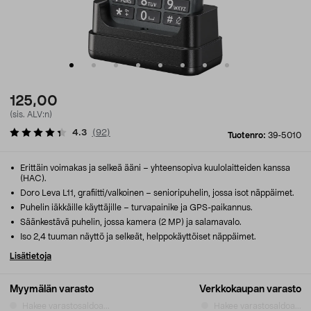
125,00
(sis. ALV:n)
4.3
(
92
)
Tuotenro:
39-5010
Erittäin voimakas ja selkeä ääni – yhteensopiva kuulolaitteiden kanssa
(HAC).
Doro Leva L11, grafiitti/valkoinen – senioripuhelin, jossa isot näppäimet.
Puhelin iäkkäille käyttäjille – turvapainike ja GPS-paikannus.
Säänkestävä puhelin, jossa kamera (2 MP) ja salamavalo.
Iso 2,4 tuuman näyttö ja selkeät, helppokäyttöiset näppäimet.
Lisätietoja
Myymälän varasto
Verkkokaupan varasto
Hakee varastosaldoa...
Hakee varastosaldoa...