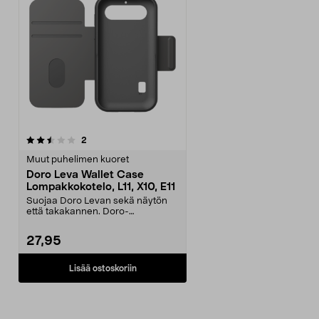
arvostelut
2
Muut puhelimen kuoret
Doro Leva Wallet Case
Lompakkokotelo, L11, X10, E11
Suojaa Doro Levan sekä näytön
että takakannen. Doro-
lompakkokotelo, jossa tilaa ...
27,95
Lisää ostoskoriin