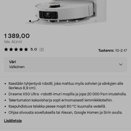
1 389,00
(sis. ALV:n)
5.0
(
1
)
Tuotenro:
10-2-17
Select
Väri
variant
Valkoinen
Itsestään tyhjentyvä robotti, joka mahtuu myös sohvien ja sänkyjen alle
(korkeus 8,9 cm).
Dreame X50 Ultra -robotti-imuri mopilla ja jopa 20 000 Pa:n imuteholla.
Takertumaton kaksoisharja sopii erinomaisesti lemmikkikoteihin.
Itsepuhdistuva telakka pesee mopit 80 °C kuumalla vedellä.
Ohjaa siivousta sovelluksella tai Alexan, Google Homen ja Sirin avulla.
Lisätietoja