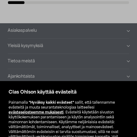
Alatunniste
Asiakaspalvelu
Yleisiä kysymyksiä
Tietoa meistä
Ajankohtaista
Clas Ohlson käyttää evästeitä
Muut yrityksemme
Painamalla
”Hyväksy kaikki evästeet”
sallit, että tallennamme
Etsi myymälä
evästeitä ja muuta seurantateknologiaa laitteellesi
evästeselosteemme mukaisesti
. Evästeitä käytetään sivuston
käyttökokemuksen parantamiseen ja käytön analysointiin sekä
SE
NO
FI
mainonnan kohdentamiseen. Käytämme neljänlaisia evästeitä:
välttämättömät, toiminnalliset, analyyttiset ja mainosevästeet.
FI
SV
Välttämättömiin evästeisiin ei tarvita suostumustasi, sillä ne ovat
välttämättömiä verkkosivuston sisällön toimimisen kannalta. Voit