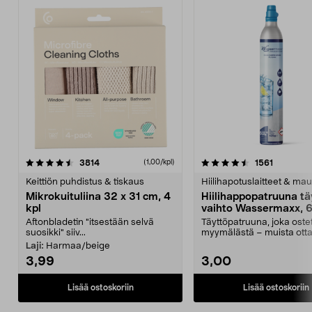
4.5viidestä
arvostelut
4.5viidestä
arvostelu
3814
1561
(1,00/kpl)
tähdestä
t
Keittiön puhdistus & tiskaus
Hiilihapotuslaitteet & mau
Mikrokuituliina 32 x 31 cm, 4
Hiilihappopatruuna tä
kpl
vaihto Wassermaxx, 6
Aftonbladetin "itsestään selvä
Täyttöpatruuna, joka ost
suosikki" siiv...
myymälästä – muista ott
patruuna mukaasi m...
Laji:
Harmaa/beige
3,99
3,00
Lisää ostoskoriin
Lisää ostoskoriin