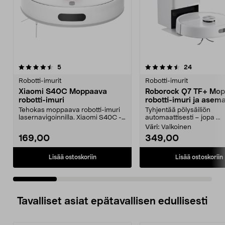
4.5 viidestä
arvostelut
5.0 viidestä
arvostelut
5
24
tähdestä
t
Robotti-imurit
Robotti-imurit
Xiaomi S40C Moppaava
Roborock Q7 TF+ Mo
robotti-imuri
robotti-imuri ja asem
Tehokas moppaava robotti-imuri
Tyhjentää pölysäiliön
lasernavigoinnilla. Xiaomi S40C -
automaattisesti – jopa ...
robotti-imuri – ...
Väri:
Valkoinen
169,00
349,00
Lisää ostoskoriin
Lisää ostoskoriin
Tavalliset asiat epätavallisen edullisesti