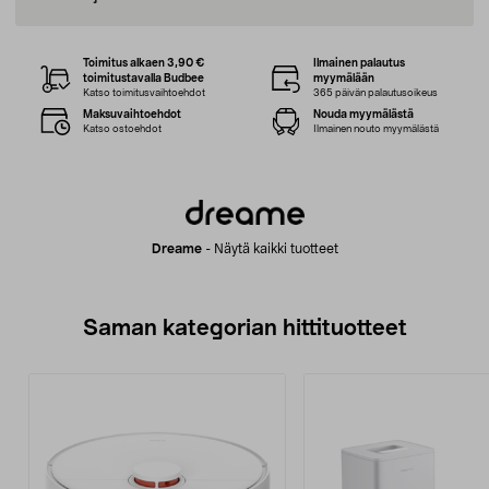
Toimitus alkaen 3,90 €
Ilmainen palautus
toimitustavalla Budbee
myymälään
Katso toimitusvaihtoehdot
365 päivän palautusoikeus
Maksuvaihtoehdot
Nouda myymälästä
Katso ostoehdot
Ilmainen nouto myymälästä
Dreame
-
Näytä kaikki tuotteet
Saman kategorian hittituotteet