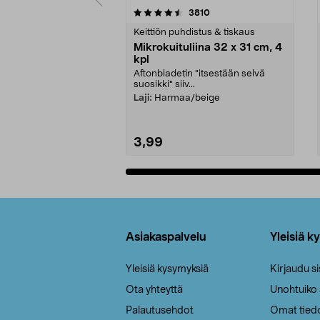
5viidestä
4.5viidestä
arvostelut
3810
tähdestä
tähdestä
Keittiön puhdistus & tiskaus
Mikrokuituliina 32 x 31 cm, 4
kpl
Aftonbladetin "itsestään selvä
suosikki" siiv...
Laji:
Harmaa/beige
3,99
Lisää ostoskoriin
Alatunniste
Asiakaspalvelu
Yleisiä k
Yleisiä kysymyksiä
Kirjaudu s
Ota yhteyttä
Unohtuiko
Palautusehdot
Omat tied