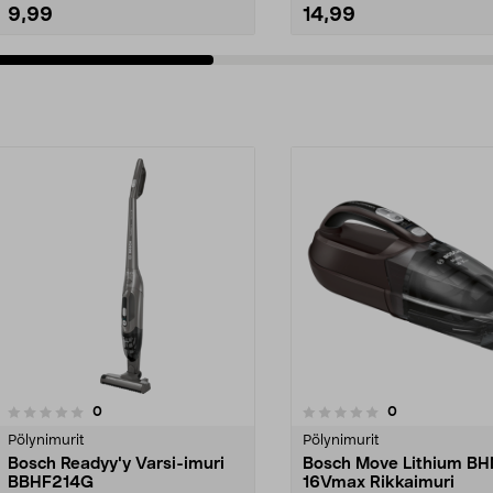
9,99
14,99
arvostelut
arvostelut
0
0
0.0 viidestä
tähdestä
Pölynimurit
Pölynimurit
Bosch Readyy'y Varsi-imuri
Bosch Move Lithium BH
BBHF214G
16Vmax Rikkaimuri