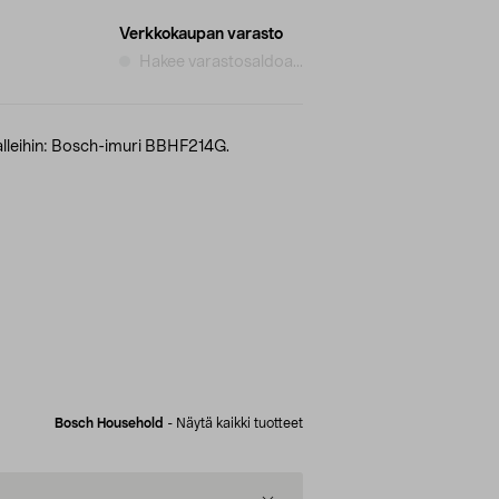
Verkkokaupan varasto
Hakee varastosaldoa...
lleihin: Bosch-imuri BBHF214G.
Bosch Household
-
Näytä kaikki tuotteet