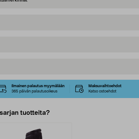
oitusmerkinnät
Ilmainen palautus myymälään
Maksuvaihtoehdot
365 päivän palautusoikeus
Katso ostoehdot
sarjan tuotteita?