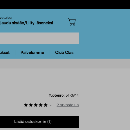
vetuloa
rjaudu sisään/Liity jäseneksi
ukset
Palvelumme
Club Clas
Tuotenro:
51-3744
2
arvostelua
Lisää ostoskoriin
(1)