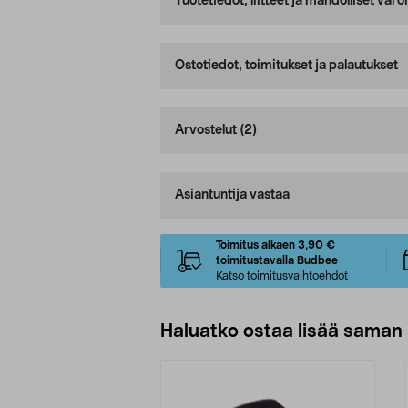
Tuotetiedot, liitteet ja mahdolliset var
Ostotiedot, toimitukset ja palautukset
Arvostelut
(2)
Asiantuntija vastaa
Toimitus alkaen 3,90 €
toimitustavalla Budbee
Katso toimitusvaihtoehdot
Haluatko ostaa lisää saman 