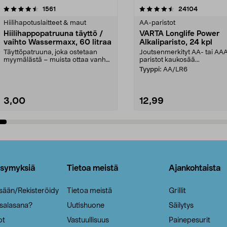
4.5viidestä
arvostelut
4.5viidestä
arvostelut
1561
24104
tähdestä
Hiilihapotuslaitteet & maut
AA-paristot
Hiilihappopatruuna täyttö /
VARTA Longlife Power
vaihto Wassermaxx, 60 litraa
Alkaliparisto, 24 kpl
Täyttöpatruuna, joka ostetaan
Joutsenmerkityt AA- tai AA
myymälästä – muista ottaa vanha
paristot kaukosää...
patruuna mukaasi m...
Tyyppi:
AA/LR6
3,00
12,99
Lisää ostoskoriin
Lisää ostoskoriin
ysymyksiä
Tietoa meistä
Ajankohtaista
isään/Rekisteröidy
Tietoa meistä
Grillit
 salasana?
Uutishuone
Säilytys
ot
Vastuullisuus
Painepesurit