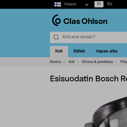
Select
FI
SV
Finland
market
Koti
Sähkö
Vapaa-aika
Etusivu
Koti
Siivous & puhdistus
Pöly
Esisuodatin Bosch R