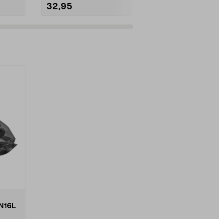
32,95
9,99
N16L