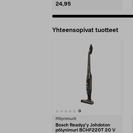
24,95
Yhteensopivat tuotteet
arvostelut
0
0 viidestä
0.0 viidestä
tähdestä
tähdestä
Pölynimurit
Bosch Readyy'y Johdoton
pölynimuri BCHF220T 20 V