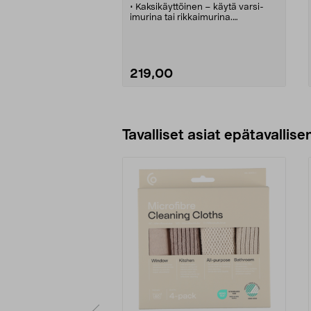
• Kaksikäyttöinen – käytä varsi-
imurina tai rikkaimurina.
• Johdoton Bosch Readyy'y -
pölynimuri BCHF220T 20 V.
• Pussiton pölynimuri
kaikentyyppisille lattioille – AllFloor
HighPower -suulake.
219,00
• Pitkä käyttöaika, jopa 44
minuuttia – latausaika noin 4–5
tuntia.
• Helppo säilyttää ja käyttää –
Lisää ostoskoriin
seisoo tukevasti ilman tukea.
Tavalliset asiat epätavallisen