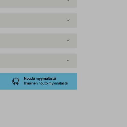
Nouda myymälästä
Ilmainen nouto myymälästä