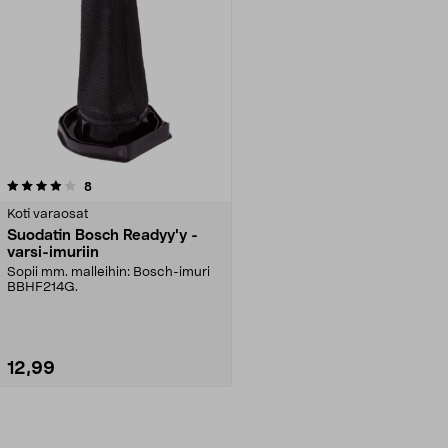
arvostelut
8
Koti varaosat
Suodatin Bosch Readyy'y -
varsi-imuriin
Sopii mm. malleihin: Bosch-imuri
BBHF214G.
12,99
Lisää ostoskoriin