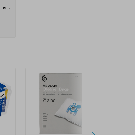
a
 murut.
mella –
yisistä
ton,
ia.