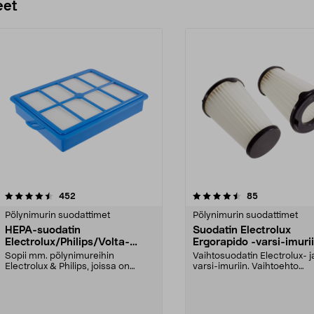
eet
4.5 viidestä
arvostelut
4.5 viidestä
arvostelut
452
85
tähdestä
Pölynimurin suodattimet
Pölynimurin suodattimet
HEPA-suodatin
Suodatin Electrolux
Electrolux/Philips/Volta-
Ergorapido -varsi-imuri
pölynimureihin
Sopii mm. pölynimureihin
Vaihtosuodatin Electrolux- 
Electrolux & Philips, joissa on
varsi-imuriin. Vaihtoehto
HEPA-suodatin: EF 18EFH...
suodatinmalleille EF...