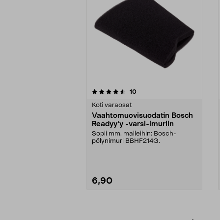
5viidestä
4.0viidestä
arvostelut
10
tähdestä
tähdestä
Koti varaosat
Vaahtomuovisuodatin Bosch
Readyy'y -varsi-imuriin
Sopii mm. malleihin: Bosch-
pölynimuri BBHF214G.
6,90
Lisää ostoskoriin