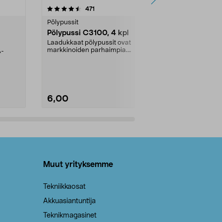
4.5viidestä
arvostelut
4.5
471
6
tähdestä
tähdestä
Pölypussit
Kierrätys & ro
Pölypussi C3100, 4 kpl
Roskapussi,
kahvat, 30 l
Laadukkaat pölypussit ovat
markkinoiden parhaimpia.
A-
Testivoittaja 
Kestävä, jopa 50 % suurempi ...
roskapussi u
Roskapussi, jo
6,00
2,00
Lisää ostoskoriin
Lisää
Muut yrityksemme
Tekniikkaosat
Akkuasiantuntija
Teknikmagasinet