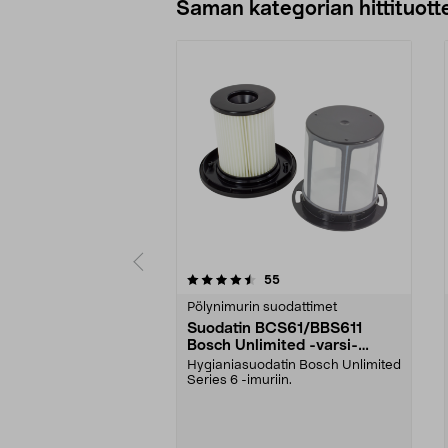
Saman kategorian hittituott
5 viidestä
4.5 viidestä
arvostelut
55
tähdestä
tähdestä
Pölynimurin suodattimet
Suodatin BCS61/BBS611
Bosch Unlimited -varsi-
imuriin
Hygianiasuodatin Bosch Unlimited
Series 6 -imuriin.