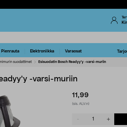
Ter
Ki
Pienrauta
Elektroniikka
Varaosat
Tarjo
nimurin suodattimet
Esisuodatin Bosch Readyy'y -varsi-muriin
eadyy'y -varsi-muriin
11,99
(sis. ALV:n)
Product
quantity