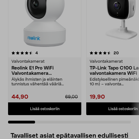
4.5 viidestä
arvostelut
5.0 viidestä
arvostelut
4
20
tähdestä
t
Valvontakamerat
Valvontakamerat
Reolink E1 Pro WiFi
TP-Link Tapo C100 L
Valvontakamera
valvontakamera WiFi
sisäkäyttöön
Älykäs ihmisten ja eläinten
Edistyksellinen pimeänäk
tunnistus vähentää vääriä
10 m) – valvonta
hälytyksiä. Reolink E1 Pro...
aktiivisuusalueiden avulla.
44,90
19,90
69,00
Lisää ostoskoriin
Lisää ostoskoriin
Tavalliset asiat epätavallisen edullisesti