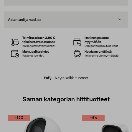
Asiantuntija vastaa
Toimitus alkaen 3,90 €
Ilmainen palautus
toimitustavalla Budbee
myymälään
Katso toimitusvaihtoehdot
365 päivän palautusoikeus
Maksuvaihtoehdot
Nouda myymälästä
Katso ostoehdot
Ilmainen nouto myymälästä
Eufy
-
Näytä kaikki tuotteet
Saman kategorian hittituotteet
-35%
-19%