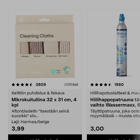
4.5viidestä
arvostelut
4.5viidestä
arvostel
3809
1560
(1,00/kpl)
tähdestä
t
Keittiön puhdistus & tiskaus
Hiilihapotuslaitteet & mau
Mikrokuituliina 32 x 31 cm, 4
Hiilihappopatruuna tä
kpl
vaihto Wassermaxx, 6
Aftonbladetin "itsestään selvä
Täyttöpatruuna, joka ost
suosikki" siiv...
myymälästä – muista ott
patruuna mukaasi m...
Laji:
Harmaa/beige
3,99
3,00