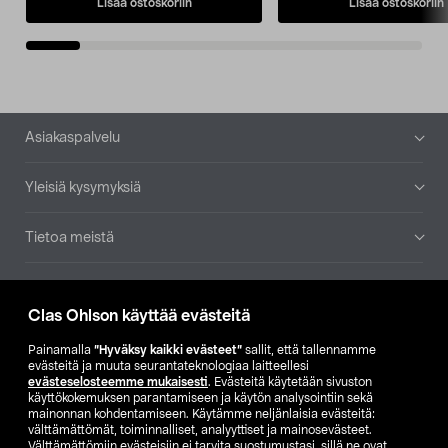
Lisää ostoskoriin
Lisää ostoskoriin
Alatunniste
Asiakaspalvelu
Yleisiä kysymyksiä
Tietoa meistä
Ajankohtaista
Clas Ohlson käyttää evästeitä
Muut yrityksemme
Painamalla
”Hyväksy kaikki evästeet”
sallit, että tallennamme
evästeitä ja muuta seurantateknologiaa laitteellesi
evästeselosteemme mukaisesti
. Evästeitä käytetään sivuston
Etsi myymälä
käyttökokemuksen parantamiseen ja käytön analysointiin sekä
mainonnan kohdentamiseen. Käytämme neljänlaisia evästeitä:
välttämättömät, toiminnalliset, analyyttiset ja mainosevästeet.
SE
NO
FI
Välttämättömiin evästeisiin ei tarvita suostumustasi, sillä ne ovat