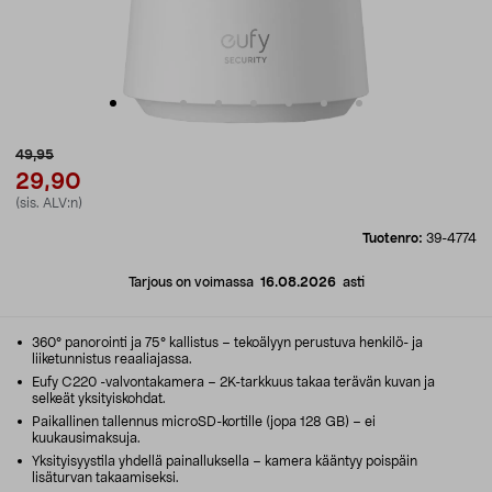
49,95
29,90
(sis. ALV:n)
Tuotenro:
39-4774
Tarjous on voimassa
16.08.2026
asti
360° panorointi ja 75° kallistus – tekoälyyn perustuva henkilö- ja
liiketunnistus reaaliajassa.
Eufy C220 -valvontakamera – 2K-tarkkuus takaa terävän kuvan ja
selkeät yksityiskohdat.
Paikallinen tallennus microSD-kortille (jopa 128 GB) – ei
kuukausimaksuja.
Yksityisyystila yhdellä painalluksella – kamera kääntyy poispäin
lisäturvan takaamiseksi.