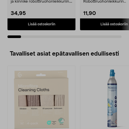
ja kiinnike robottiruohonleikkuriin.
Robottiruohonleikkurin
Takapyörä ...
latausasemaan. Sopii mm. 
34,95
11,90
Lisää ostoskoriin
Lisää ostoskoriin
Tavalliset asiat epätavallisen edullisesti