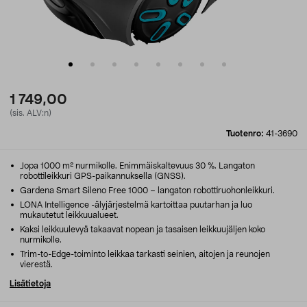
1 749,00
(sis. ALV:n)
Tuotenro:
41-3690
Jopa 1000 m² nurmikolle. Enimmäiskaltevuus 30 %. Langaton
robottileikkuri GPS-paikannuksella (GNSS).
Gardena Smart Sileno Free 1000 – langaton robottiruohonleikkuri.
LONA Intelligence -älyjärjestelmä kartoittaa puutarhan ja luo
mukautetut leikkuualueet.
Kaksi leikkuulevyä takaavat nopean ja tasaisen leikkuujäljen koko
nurmikolle.
Trim-to-Edge-toiminto leikkaa tarkasti seinien, aitojen ja reunojen
vierestä.
Lisätietoja