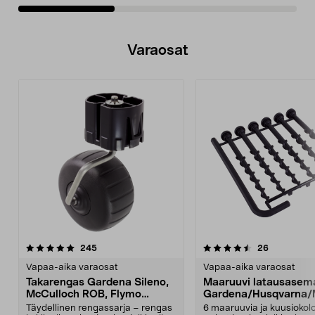
Varaosat
4.5viidestä
arvostelut
4.5viidestä
arvostelut
245
26
tähdestä
t
Vapaa-aika varaosat
Vapaa-aika varaosat
Takarengas Gardena Sileno,
Maaruuvi latausasem
McCulloch ROB, Flymo
Gardena/Husqvarna/
Easilife
ch
Täydellinen rengassarja – rengas
6 maaruuvia ja kuusiokol