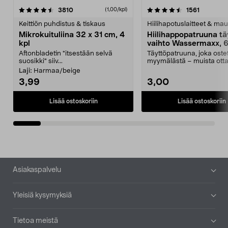
4.5viidestä
arvostelut
4.5viidestä
arvostelu
3810
1561
(1,00/kpl)
tähdestä
t
Keittiön puhdistus & tiskaus
Hiilihapotuslaitteet & mau
Mikrokuituliina 32 x 31 cm, 4
Hiilihappopatruuna tä
kpl
vaihto Wassermaxx, 6
Aftonbladetin "itsestään selvä
Täyttöpatruuna, joka ost
suosikki" siiv...
myymälästä – muista ott
patruuna mukaasi m...
Laji:
Harmaa/beige
3,99
3,00
Lisää ostoskoriin
Lisää ostoskoriin
Alatunniste
Asiakaspalvelu
Yleisiä kysymyksiä
Tietoa meistä