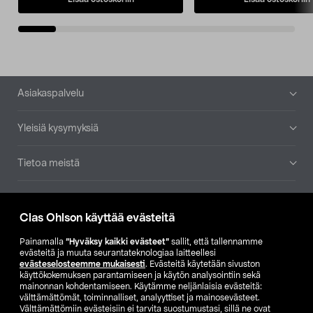
Alatunniste
Asiakaspalvelu
Yleisiä kysymyksiä
Tietoa meistä
Ajankohtaista
Clas Ohlson käyttää evästeitä
Muut yrityksemme
Painamalla
”Hyväksy kaikki evästeet”
sallit, että tallennamme
evästeitä ja muuta seurantateknologiaa laitteellesi
evästeselosteemme mukaisesti
. Evästeitä käytetään sivuston
Etsi myymälä
käyttökokemuksen parantamiseen ja käytön analysointiin sekä
mainonnan kohdentamiseen. Käytämme neljänlaisia evästeitä:
välttämättömät, toiminnalliset, analyyttiset ja mainosevästeet.
SE
NO
FI
Välttämättömiin evästeisiin ei tarvita suostumustasi, sillä ne ovat