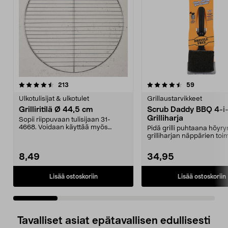
4.5 viidestä
arvostelut
4.5 viidestä
arvostelut
213
59
tähdestä
t
Ulkotulisijat & ulkotulet
Grillaustarvikkeet
Grilliritilä Ø 44,5 cm
Scrub Daddy BBQ 4-i-
Grilliharja
Sopii riippuvaan tulisijaan 31-
4668. Voidaan käyttää myös
Pidä grilli puhtaana höyry
pallogrilleissä. Grill...
grilliharjan näppärien toi
avulla. Scrub ...
8,49
34,95
Lisää ostoskoriin
Lisää ostoskoriin
Tavalliset asiat epätavallisen edullisesti