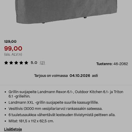
129,00
99,00
(sis. ALV:n)
5.0
(
2
)
Tuotenro:
46-2062
Tarjous on voimassa
04.10.2026
asti
Grillin suojapeite Landmann Rexon 6.1-, Outdoor Kitchen 6.1- ja Triton
6.1 -grilleihin.
Landmann XXL -grillin suojapeite suurille kaasugrillille.
Vesitiivis (3000 mm vesipilariarvo) rankassakin sateessa.
6 tuuletusaukkoa vähentävät kosteuden tiivistymistä peitteen alla.
Mitat: 181,5 x 112 x 62,5 cm.
Lisätietoja