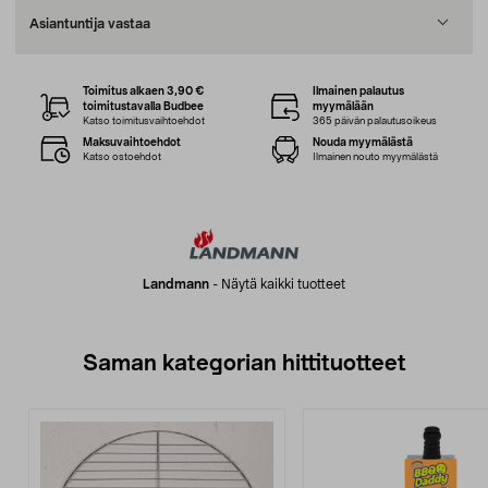
Asiantuntija vastaa
Toimitus alkaen 3,90 €
Ilmainen palautus
toimitustavalla Budbee
myymälään
Katso toimitusvaihtoehdot
365 päivän palautusoikeus
Maksuvaihtoehdot
Nouda myymälästä
Katso ostoehdot
Ilmainen nouto myymälästä
Landmann
-
Näytä kaikki tuotteet
Saman kategorian hittituotteet