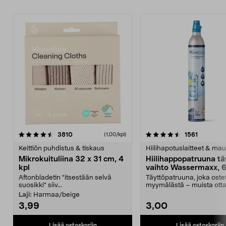
4.5viidestä
arvostelut
4.5viidestä
arvostelu
3810
1561
(1,00/kpl)
tähdestä
t
Keittiön puhdistus & tiskaus
Hiilihapotuslaitteet & mau
Mikrokuituliina 32 x 31 cm, 4
Hiilihappopatruuna tä
kpl
vaihto Wassermaxx, 6
Aftonbladetin "itsestään selvä
Täyttöpatruuna, joka ost
suosikki" siiv...
myymälästä – muista ott
patruuna mukaasi m...
Laji:
Harmaa/beige
3,99
3,00
Lisää ostoskoriin
Lisää ostoskoriin