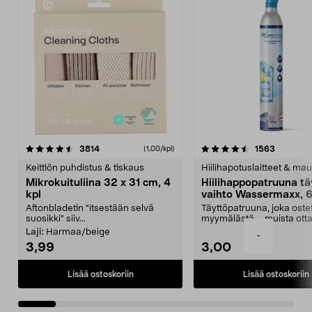
4.5viidestä
arvostelut
4.5viidestä
arvostelu
3814
1563
(1,00/kpl)
tähdestä
t
Keittiön puhdistus & tiskaus
Hiilihapotuslaitteet & mau
Mikrokuituliina 32 x 31 cm, 4
Hiilihappopatruuna tä
kpl
vaihto Wassermaxx, 6
Aftonbladetin "itsestään selvä
Täyttöpatruuna, joka ost
suosikki" siiv...
myymälästä – muista ott
patruuna mukaasi m...
Laji:
Harmaa/beige
-
3,99
3,00
Lisää ostoskoriin
Lisää ostoskoriin