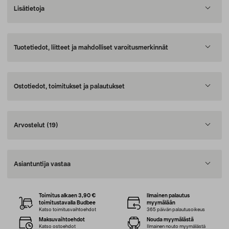
Lisätietoja
Tuotetiedot, liitteet ja mahdolliset varoitusmerkinnät
Ostotiedot, toimitukset ja palautukset
Arvostelut
(19)
Asiantuntija vastaa
Toimitus alkaen 3,90 €
Ilmainen palautus
toimitustavalla Budbee
myymälään
Katso toimitusvaihtoehdot
365 päivän palautusoikeus
Maksuvaihtoehdot
Nouda myymälästä
Katso ostoehdot
Ilmainen nouto myymälästä