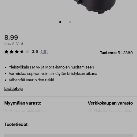
8,99
(sis. ALV:n)
3.6
(
19
)
Tuotenro:
51-3880
Yleistyökalu FMM- ja Mora-hanojen huoltamiseen
Varmistaa sopivan voiman käytön kiristyksen aikana
Vähentää vaurioiden riskiä
Lisätietoja
Myymälän varasto
Verkkokaupan varasto
Hakee varastosaldoa...
Hakee varastosaldoa...
Tuotetiedot