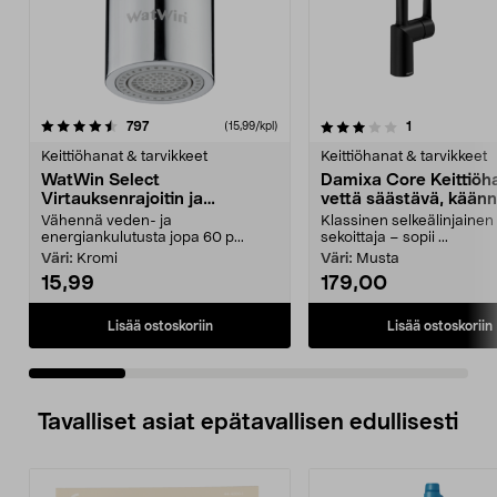
3.0 viidestä
arvostelut
4.0 viidestä
arvostelut
797
1
(15,99/kpl)
tähdestä
t
Keittiöhanat & tarvikkeet
Keittiöhanat & tarvikkeet
WatWin Select
Damixa Core Keittiöh
Virtauksenrajoitin ja
vettä säästävä, kään
pallonivel, keittiöhanaan
juoksuputki
Vähennä veden- ja
Klassinen selkeälinjainen
energiankulutusta jopa 60 p...
sekoittaja – sopii ...
Väri:
Kromi
Väri:
Musta
15,99
179,00
Lisää ostoskoriin
Lisää ostoskoriin
Tavalliset asiat epätavallisen edullisesti