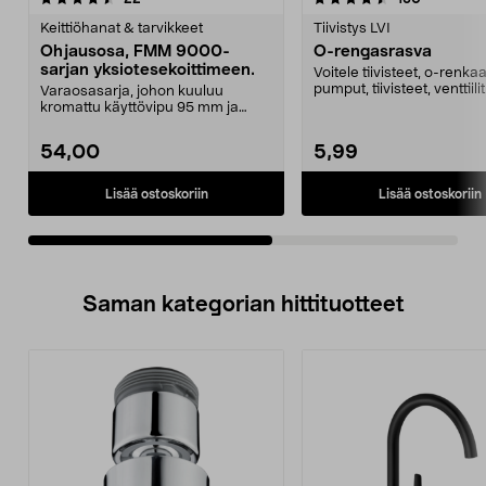
tähdestä
t
Keittiöhanat & tarvikkeet
Tiivistys LVI
Ohjausosa, FMM 9000-
O-rengasrasva
sarjan yksiotesekoittimeen.
Voitele tiivisteet, o-renkaa
pumput, tiivisteet, venttiili
Varaosasarja, johon kuuluu
Hyväksytty eli...
kromattu käyttövipu 95 mm ja
pehmeästi sulkeutuva sää...
54,00
5,99
Lisää ostoskoriin
Lisää ostoskoriin
Saman kategorian hittituotteet