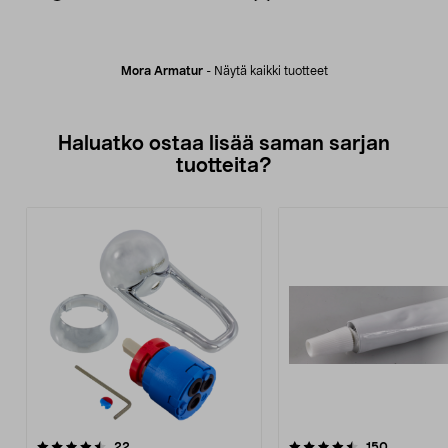
Mora Armatur
-
Näytä kaikki tuotteet
Haluatko ostaa lisää saman sarjan
tuotteita?
4.5viidestä
arvostelut
4.5viidestä
arvostelut
22
150