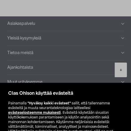
Alatunniste
Asiakaspalvelu
Yleisiä kysymyksiä
Tietoa meistä
Ajankohtaista
Product
+
quantity
Muut yrityksemme
Clas Ohlson käyttää evästeitä
Etsi myymälä
Painamalla
”Hyväksy kaikki evästeet”
sallit, että tallennamme
evästeitä ja muuta seurantateknologiaa laitteellesi
SE
NO
FI
evästeselosteemme mukaisesti
. Evästeitä käytetään sivuston
käyttökokemuksen parantamiseen ja käytön analysointiin sekä
FI
SV
mainonnan kohdentamiseen. Käytämme neljänlaisia evästeitä:
välttämättömät, toiminnalliset, analyyttiset ja mainosevästeet.