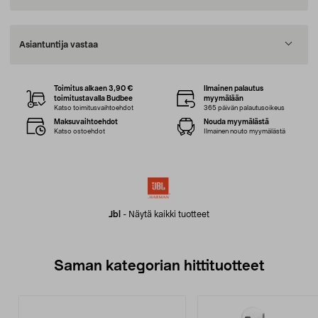
Asiantuntija vastaa
Toimitus alkaen 3,90 €
Ilmainen palautus
toimitustavalla Budbee
myymälään
Katso toimitusvaihtoehdot
365 päivän palautusoikeus
Maksuvaihtoehdot
Nouda myymälästä
Katso ostoehdot
Ilmainen nouto myymälästä
Jbl
-
Näytä kaikki tuotteet
Saman kategorian hittituotteet