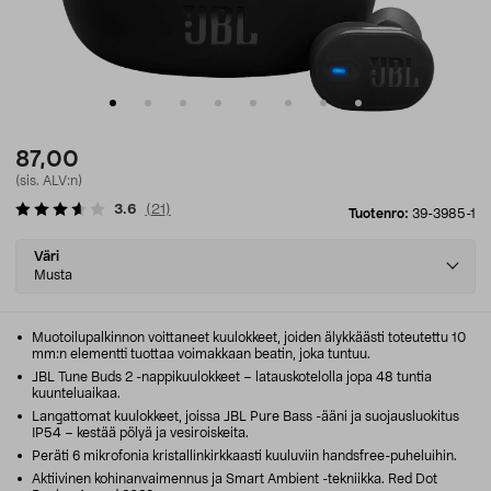
87,00
(sis. ALV:n)
3.6
(
21
)
Tuotenro:
39-3985-1
Select
Väri
variant
Musta
Muotoilupalkinnon voittaneet kuulokkeet, joiden älykkäästi toteutettu 10
mm:n elementti tuottaa voimakkaan beatin, joka tuntuu.
JBL Tune Buds 2 -nappikuulokkeet – latauskotelolla jopa 48 tuntia
kuunteluaikaa.
Langattomat kuulokkeet, joissa JBL Pure Bass -ääni ja suojausluokitus
IP54 – kestää pölyä ja vesiroiskeita.
Peräti 6 mikrofonia kristallinkirkkaasti kuuluviin handsfree-puheluihin.
Aktiivinen kohinanvaimennus ja Smart Ambient -tekniikka. Red Dot