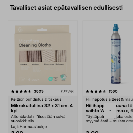
Tavalliset asiat epätavallisen edullisesti
4.5viidestä
arvostelut
4.5viidestä
arvostel
3809
1560
(1,00/kpl)
tähdestä
t
Keittiön puhdistus & tiskaus
Hiilihapotuslaitteet & mau
Mikrokuituliina 32 x 31 cm, 4
Hiilihappopatruuna tä
-
kpl
vaihto Wassermaxx, 6
Aftonbladetin "itsestään selvä
Täyttöpatruuna, joka ost
suosikki" siiv...
myymälästä – muista ott
patruuna mukaasi m...
Laji:
Harmaa/beige