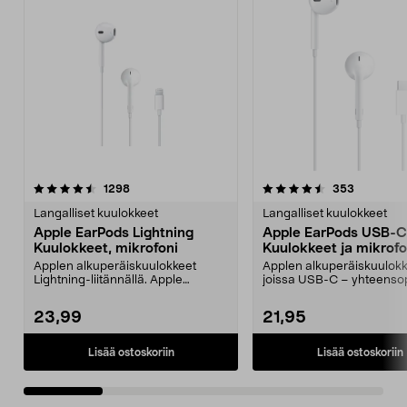
4.5 viidestä
arvostelut
4.5 viidestä
arvostelut
1298
353
tähdestä
t
Langalliset kuulokkeet
Langalliset kuulokkeet
Apple EarPods Lightning
Apple EarPods USB-C
Kuulokkeet, mikrofoni
Kuulokkeet ja mikrofo
Applen alkuperäiskuulokkeet
Applen alkuperäiskuulokk
Lightning-liitännällä. Apple
joissa USB-C – yhteenso
Earpods Lightning – mak...
USB-C-laitteiden kanss...
23,99
21,95
Lisää ostoskoriin
Lisää ostoskoriin