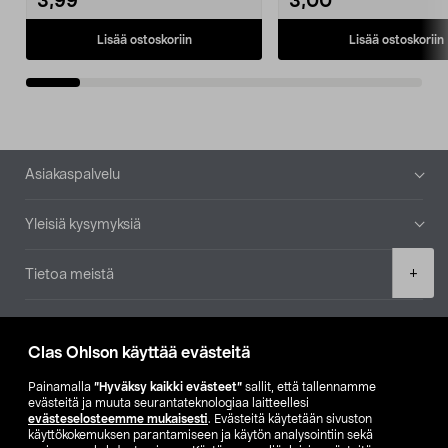
3,99
3,00
Lisää ostoskoriin
Lisää ostoskoriin
Alatunniste
Asiakaspalvelu
Yleisiä kysymyksiä
Product
+
Tietoa meistä
quantity
Ajankohtaista
Clas Ohlson käyttää evästeitä
Muut yrityksemme
Painamalla
”Hyväksy kaikki evästeet”
sallit, että tallennamme
evästeitä ja muuta seurantateknologiaa laitteellesi
evästeselosteemme mukaisesti
. Evästeitä käytetään sivuston
Etsi myymälä
käyttökokemuksen parantamiseen ja käytön analysointiin sekä