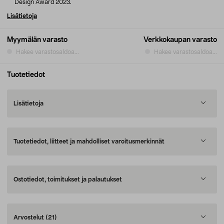
Design Award 2023.
Lisätietoja
Myymälän varasto
Verkkokaupan varasto
Hakee varastosaldoa...
Hakee varastosaldoa...
Tuotetiedot
Lisätietoja
Tuotetiedot, liitteet ja mahdolliset varoitusmerkinnät
Ostotiedot, toimitukset ja palautukset
Arvostelut
(21)