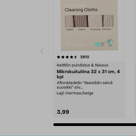
5viidestä
4.5viidestä
arvostelut
3810
tähdestä
tähdestä
Keittiön puhdistus & tiskaus
Mikrokuituliina 32 x 31 cm, 4
kpl
Aftonbladetin "itsestään selvä
suosikki" siiv...
Laji:
Harmaa/beige
3,99
Lisää ostoskoriin