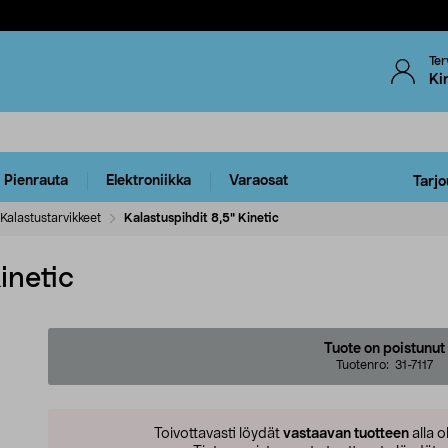
Ter
Ki
Pienrauta
Elektroniikka
Varaosat
Tarjo
Kalastustarvikkeet
Kalastuspihdit 8,5" Kinetic
inetic
Tuote on poistunut
Tuotenro:
31-7117
Toivottavasti löydät
vastaavan tuotteen
alla o