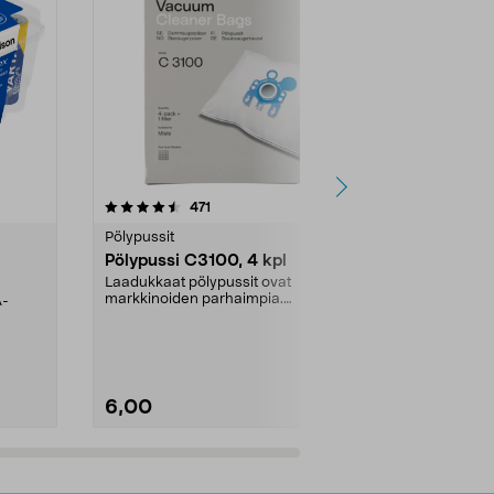
4.5viidestä
arvostelut
4.5
471
6
tähdestä
tähdestä
Pölypussit
Kierrätys & ro
Pölypussi C3100, 4 kpl
Roskapussi,
kahvat, 30 l
Laadukkaat pölypussit ovat
markkinoiden parhaimpia.
A-
Testivoittaja 
Kestävä, jopa 50 % suurempi ...
roskapussi u
Roskapussi, jo
6,00
2,00
Lisää ostoskoriin
Lisää