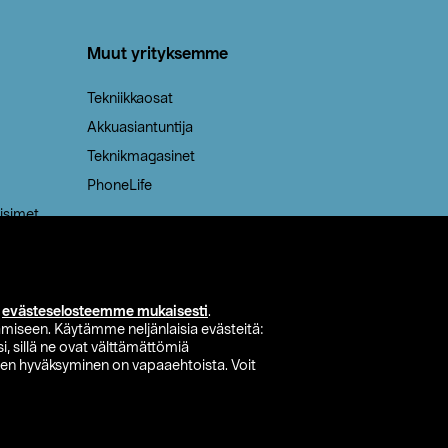
Muut yrityksemme
Tekniikkaosat
Akkuasiantuntija
Teknikmagasinet
PhoneLife
isimet
i
evästeselosteemme mukaisesti
.
miseen. Käytämme neljänlaisia evästeitä:
i, sillä ne ovat välttämättömiä
den hyväksyminen on vapaaehtoista. Voit
si myymälä