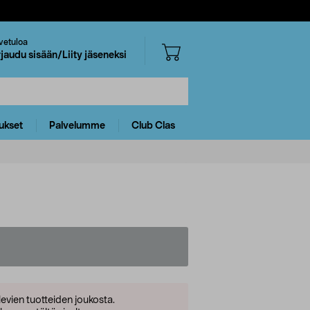
vetuloa
rjaudu sisään/Liity jäseneksi
ukset
Palvelumme
Club Clas
levien tuotteiden joukosta.