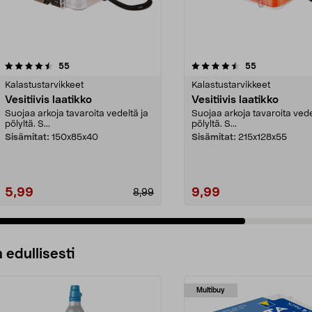
4.5 viidestä
arvostelut
4.5 viidestä
arvostelut
55
55
tähdestä
Kalastustarvikkeet
Kalastustarvikkeet
Vesitiivis laatikko
Vesitiivis laatikko
Suojaa arkoja tavaroita vedeltä ja
Suojaa arkoja tavaroita vede
pölyltä. S...
pölyltä. S...
Sisämitat:
150x85x40
Sisämitat:
215x128x55
5,99
9,99
8,99
 edullisesti
Multibuy