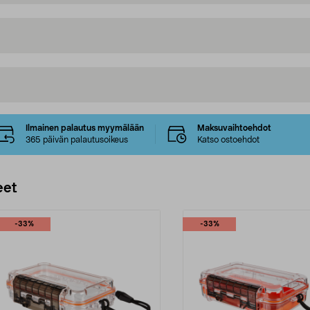
Ilmainen palautus myymälään
Maksuvaihtoehdot
365 päivän palautusoikeus
Katso ostoehdot
eet
-33%
-33%