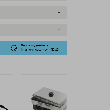
Nouda myymälästä
Ilmainen nouto myymälästä