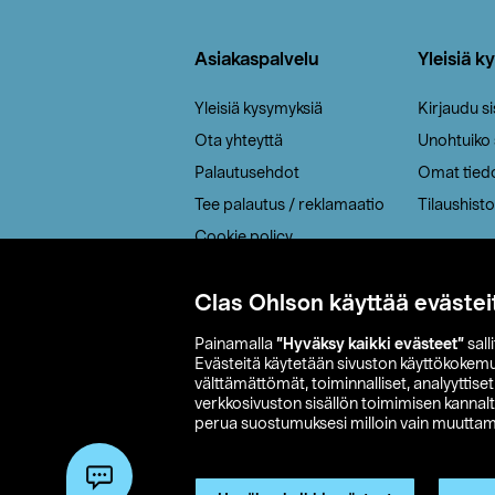
Alatunniste
Asiakaspalvelu
Yleisiä k
Yleisiä kysymyksiä
Kirjaudu s
Ota yhteyttä
Unohtuiko
Palautusehdot
Omat tied
Tee palautus / reklamaatio
Tilaushisto
Cookie policy
Toimitustavat
Clas Ohlson käyttää evästei
Saavutettavuus
Painamalla
”Hyväksy kaikki evästeet”
sall
Evästeitä käytetään sivuston käyttökokem
välttämättömät, toiminnalliset, analyyttise
verkkosivuston sisällön toimimisen kannalt
perua suostumuksesi milloin vain muuttama
© 2026 Clas