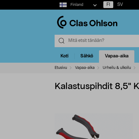
Select
FI
SV
Finland
market
Koti
Sähkö
Vapaa-aika
Etusivu
Vapaa-aika
Urheilu & ulkoilu
Kalastuspihdit 8,5" K