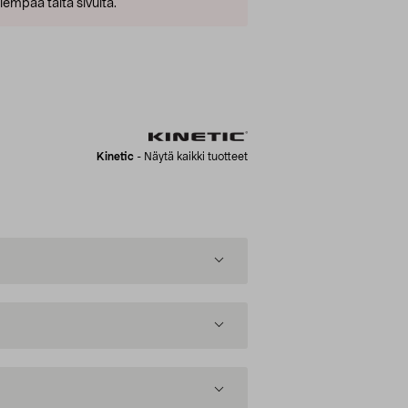
empaa tältä sivulta.
Kinetic
-
Näytä kaikki tuotteet