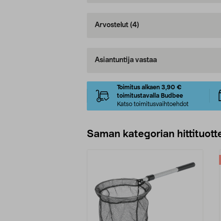
Arvostelut
(4)
Asiantuntija vastaa
Toimitus alkaen 3,90 €
toimitustavalla Budbee
Katso toimitusvaihtoehdot
Saman kategorian hittituott