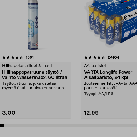
4.5viidestä
arvostelut
4.5viidestä
arvostelut
1561
24104
tähdestä
Hiilihapotuslaitteet & maut
AA-paristot
Hiilihappopatruuna täyttö /
VARTA Longlife Power
vaihto Wassermaxx, 60 litraa
Alkaliparisto, 24 kpl
Täyttöpatruuna, joka ostetaan
Joutsenmerkityt AA- tai AA
myymälästä – muista ottaa vanha
paristot kaukosää...
patruuna mukaasi m...
Tyyppi:
AA/LR6
3,00
12,99
Lisää ostoskoriin
Lisää ostoskoriin