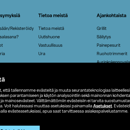
ysymyksiä
Tietoa meistä
Ajankohtaista
isään/Rekisteröidy
Tietoa meistä
Grillit
 salasana?
Uutishuone
Säilytys
ot
Vastuullisuus
Painepesurit
ria
Ura
Ruohotrimmerit
Aurinkokennovala
tä
it, että tallennamme evästeitä ja muuta seurantateknologiaa laitteelles
uksen parantamiseen ja käytön analysointiin sekä mainonnan kohdenta
t ja mainosevästeet. Välttämättömiin evästeisiin ei tarvita suostumustas
a. Voit halutessasi muuttaa asetuksiasi painamalla
Asetukset
. Evästei
lla evästeasetuksiasi, apua saat tarvittaessa asiakaspalvelustamme.
 Ohlson
Club Clas
Ostoehdot
Tietosuojaseloste
Et
Näytä hinnat ilman ALV:a