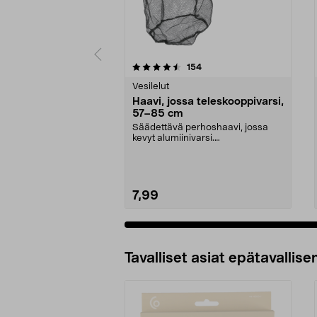
5 viidestä
4.5 viidestä
arvostelut
154
tähdestä
tähdestä
Vesilelut
Haavi, jossa teleskooppivarsi,
57–85 cm
Säädettävä perhoshaavi, jossa
kevyt alumiinivarsi.
Teleskooppihaavi, jossa pitkä...
7,99
Tavalliset asiat epätavallisen