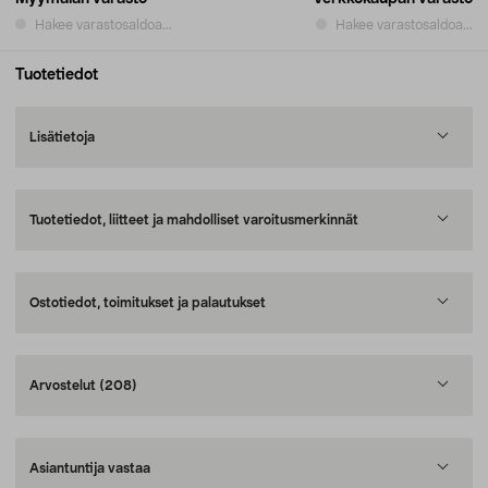
Hakee varastosaldoa...
Hakee varastosaldoa...
Tuotetiedot
Lisätietoja
Tuotetiedot, liitteet ja mahdolliset varoitusmerkinnät
Ostotiedot, toimitukset ja palautukset
Arvostelut
(208)
Asiantuntija vastaa