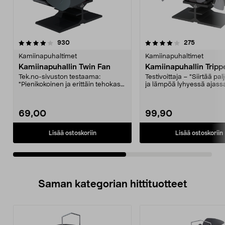
4.0viidestä
arvostelut
4.0viidestä
arvostelut
930
275
tähdestä
t
Kamiinapuhaltimet
Kamiinapuhaltimet
Kamiinapuhallin Twin Fan
Kamiinapuhallin Tripp
Tek.no-sivuston testaama:
Testivoittaja – "Siirtää pa
"Pienikokoinen ja erittäin tehokas
ja lämpöä lyhyessä ajass
kamiinapuhallin.". ...
sytyttämis...
69,00
99,90
Lisää ostoskoriin
Lisää ostoskoriin
Saman kategorian hittituotteet