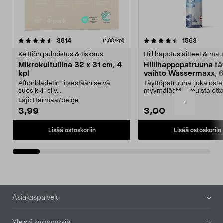
4.5viidestä
arvostelut
4.5viidestä
arvostelu
3814
1563
(1,00/kpl)
tähdestä
t
Keittiön puhdistus & tiskaus
Hiilihapotuslaitteet & mau
Mikrokuituliina 32 x 31 cm, 4
Hiilihappopatruuna tä
kpl
vaihto Wassermaxx, 6
Aftonbladetin "itsestään selvä
Täyttöpatruuna, joka ost
suosikki" siiv...
myymälästä – muista ott
patruuna mukaasi m...
Laji:
Harmaa/beige
-
3,99
3,00
Lisää ostoskoriin
Lisää ostoskoriin
Alatunniste
Asiakaspalvelu
Yleisiä kysymyksiä