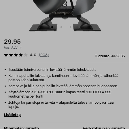
29,95
(sis. ALV:n)
4.0
(
208
)
Tuotenro:
41-2835
Itsestään toimiva puhallin levittää lämmön tehokkaasti.
Kamiinapuhallin takkaan ja kamiinaan – levittää lämmön ja vähentää
polttopuiden kulutusta.
Kompakti ja hiljainen puhallin levittää lämmön nopeasti huoneeseen.
Käyttölämpötila 50–350 °C. Suurin kapasiteetti: 130 CFM = 222
kuutiometriä per tunti
Johtoja tai paristoja ei tarvita – alapuolelta tuleva lämpö pyörittää
lapoja.
Lisätietoja
Myymälän varasto
Verkkokaupan varasto