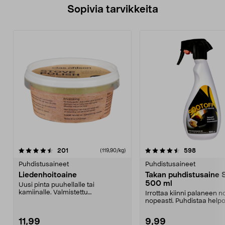
Sopivia tarvikkeita
4.5viidestä
arvostelut
arvostelut
201
598
(119,90/kg)
tähdestä
Puhdistusaineet
Puhdistusaineet
Liedenhoitoaine
Takan puhdistusaine S
500 ml
Uusi pinta puuhellalle tai
kamiinalle. Valmistettu
Irrottaa kiinni palaneen 
perinteisellä reseptillä, jok...
nopeasti. Puhdistaa helpo
lasiluukut.
11,99
9,99