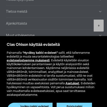
Tietoa meistä
Ajankohtaista
Product
+
quantity
Muut yrityksemme
Clas Ohlson käyttää evästeitä
Etsi myymälä
Painamalla
”Hyväksy kaikki evästeet”
sallit, että tallennamme
evästeitä ja muuta seurantateknologiaa laitteellesi
SE
NO
FI
evästeselosteemme mukaisesti
. Evästeitä käytetään sivuston
käyttökokemuksen parantamiseen ja käytön analysointiin sekä
FI
SV
mainonnan kohdentamiseen. Käytämme neljänlaisia evästeitä:
välttämättömät, toiminnalliset, analyyttiset ja mainosevästeet.
Välttämättömiin evästeisiin ei tarvita suostumustasi, sillä ne ovat
välttämättömiä verkkosivuston sisällön toimimisen kannalta. Voit
halutessasi muuttaa asetuksiasi painamalla
Asetukset
. Evästeiden
hyväksyminen on vapaaehtoista. Voit perua suostumuksesi milloin
vain muuttamalla evästeasetuksiasi, apua saat tarvittaessa
asiakaspalvelustamme.
Club Clas
Ostoehdot
Tietosuojaseloste
Näytä hinnat ilman ALV:a
Hyväksy kaikki evästeet
Poista kaikki