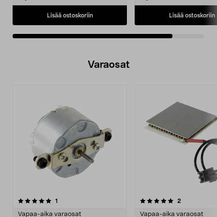
Lisää ostoskoriin
Lisää ostoskoriin
Varaosat
5.0viidestä
arvostelut
arvostelut
1
2
tähdestä
Vapaa-aika varaosat
Vapaa-aika varaosat