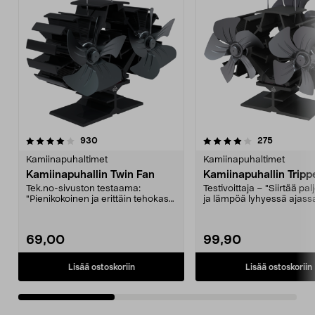
4.0 viidestä
arvostelut
4.0 viidestä
arvostelut
930
275
tähdestä
t
Kamiinapuhaltimet
Kamiinapuhaltimet
Kamiinapuhallin Twin Fan
Kamiinapuhallin Tripp
Tek.no-sivuston testaama:
Testivoittaja – "Siirtää pa
"Pienikokoinen ja erittäin tehokas
ja lämpöä lyhyessä ajass
kamiinapuhallin.". ...
sytyttämis...
69,00
99,90
Lisää ostoskoriin
Lisää ostoskoriin