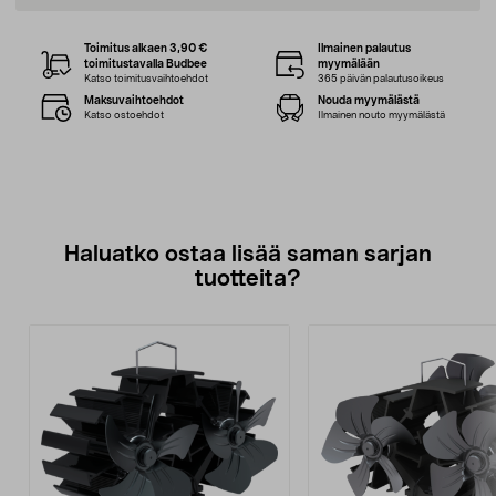
Toimitus alkaen 3,90 €
Ilmainen palautus
toimitustavalla Budbee
myymälään
Katso toimitusvaihtoehdot
365 päivän palautusoikeus
Maksuvaihtoehdot
Nouda myymälästä
Katso ostoehdot
Ilmainen nouto myymälästä
Haluatko ostaa lisää saman sarjan
tuotteita?