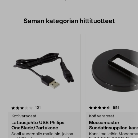
Saman kategorian hittituotteet
4.5 viidestä
arvostelut
4.5 viidestä
arvostelut
121
951
tähdestä
t
Koti varaosat
Koti varaosat
Latausjohto USB Philips
Moccamaster
OneBlade/Partakone
Suodatinsuppilon kan
Sopii uudempiin malleihin, joissa
Kansi malleihin Moccama