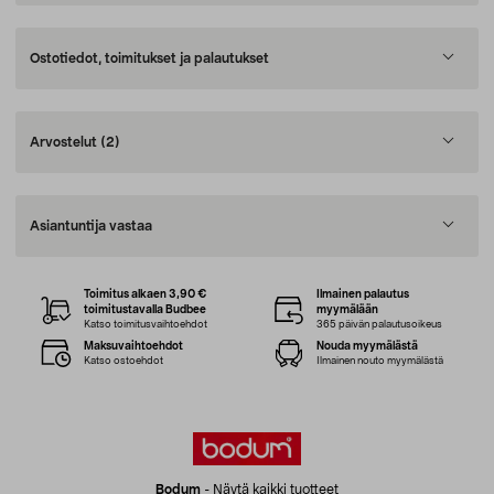
Ostotiedot, toimitukset ja palautukset
Arvostelut
(2)
Asiantuntija vastaa
Toimitus alkaen 3,90 €
Ilmainen palautus
toimitustavalla Budbee
myymälään
Katso toimitusvaihtoehdot
365 päivän palautusoikeus
Maksuvaihtoehdot
Nouda myymälästä
Katso ostoehdot
Ilmainen nouto myymälästä
Bodum
-
Näytä kaikki tuotteet