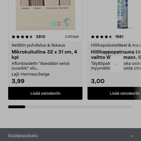
4.5viidestä
arvostelut
4.5viidestä
arvostelu
3810
1561
(1,00/kpl)
tähdestä
t
Keittiön puhdistus & tiskaus
Hiilihapotuslaitteet & mau
Mikrokuituliina 32 x 31 cm, 4
Hiilihappopatruuna tä
kpl
vaihto Wassermaxx, 6
Aftonbladetin "itsestään selvä
Täyttöpatruuna, joka ost
-
suosikki" siiv...
myymälästä – muista ott
patruuna mukaasi m...
Laji:
Harmaa/beige
3,99
3,00
Lisää ostoskoriin
Lisää ostoskoriin
Alatunniste
Asiakaspalvelu