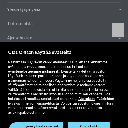
Yleisiä kysymyksiä
Tietoa meistä
Product
+
quantity
Ajankohtaista
Clas Ohlson käyttää evästeitä
Muut yrityksemme
Painamalla
”Hyväksy kaikki evästeet”
sallit, että tallennamme
Etsi myymälä
evästeitä ja muuta seurantateknologiaa laitteellesi
evästeselosteemme mukaisesti
. Evästeitä käytetään sivuston
käyttökokemuksen parantamiseen ja käytön analysointiin sekä
mainonnan kohdentamiseen. Käytämme neljänlaisia evästeitä:
SE
NO
FI
välttämättömät, toiminnalliset, analyyttiset ja mainosevästeet.
Välttämättömiin evästeisiin ei tarvita suostumustasi, sillä ne ovat
FI
SV
välttämättömiä verkkosivuston sisällön toimimisen kannalta. Voit
halutessasi muuttaa asetuksiasi painamalla
Asetukset
. Evästeiden
hyväksyminen on vapaaehtoista. Voit perua suostumuksesi milloin
vain muuttamalla evästeasetuksiasi, apua saat tarvittaessa
asiakaspalvelustamme.
Hyväksy kaikki evästeet
Poista kaikki
Club Clas
Ostoehdot
Tietosuojaseloste