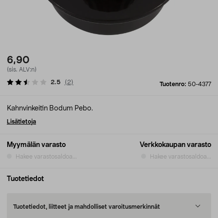
6,90
(sis. ALV:n)
2.5
(
2
)
Tuotenro:
50-4377
Kahnvinkeitin Bodum Pebo.
Lisätietoja
Myymälän varasto
Verkkokaupan varasto
Hakee varastosaldoa...
Hakee varastosaldoa...
Tuotetiedot
Tuotetiedot, liitteet ja mahdolliset varoitusmerkinnät