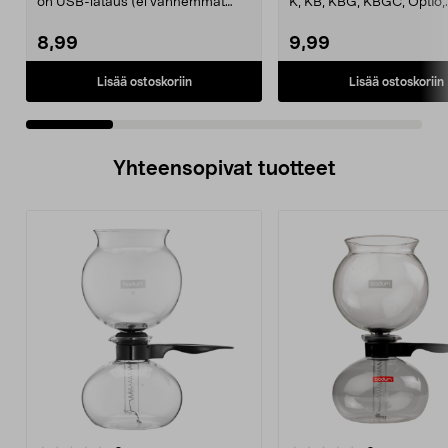
on USB-lataus (ei vanhemmat
K, KB, KBG, KBGC, Optio,
mallit, joissa on ...
Automatic, Automatic S, ..
8,99
9,99
Lisää ostoskoriin
Lisää ostoskoriin
Yhteensopivat tuotteet