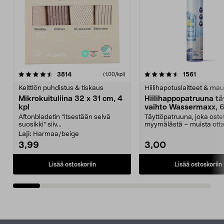
4.5viidestä
arvostelut
4.5viidestä
arvostelu
3814
1561
(1,00/kpl)
tähdestä
t
Keittiön puhdistus & tiskaus
Hiilihapotuslaitteet & mau
Mikrokuituliina 32 x 31 cm, 4
Hiilihappopatruuna tä
kpl
vaihto Wassermaxx, 6
Aftonbladetin "itsestään selvä
Täyttöpatruuna, joka ost
suosikki" siiv...
myymälästä – muista ott
patruuna mukaasi m...
Laji:
Harmaa/beige
3,99
3,00
Lisää ostoskoriin
Lisää ostoskoriin