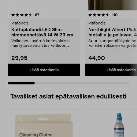
4.5 viidestä
arvostelut
4.0 viidestä
arvostelut
67
110
tähdestä
t
Plafondit
Plafondit
Kattoplafondi LED Slim
Northlight Albert Plaf
himmennettävä 14 W 29 cm
metallia ja pellavaa,
Valkoinen, pyöreä kattovalaisin –
Suuri kangaspäällysteine
miellyttävä valaistus keittiöön,
kolmikerroksinen varjosti
eteiseen ja k...
kattoplafondin valo...
29,95
44,90
Lisää ostoskoriin
Lisää ostoskoriin
Tavalliset asiat epätavallisen edullisesti