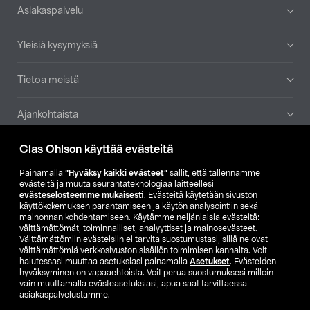
Alatunniste
Asiakaspalvelu
Yleisiä kysymyksiä
Tietoa meistä
Ajankohtaista
Clas Ohlson käyttää evästeitä
Muut yrityksemme
Painamalla
”Hyväksy kaikki evästeet”
sallit, että tallennamme
Etsi myymälä
evästeitä ja muuta seurantateknologiaa laitteellesi
evästeselosteemme mukaisesti
. Evästeitä käytetään sivuston
käyttökokemuksen parantamiseen ja käytön analysointiin sekä
mainonnan kohdentamiseen. Käytämme neljänlaisia evästeitä:
SE
NO
FI
välttämättömät, toiminnalliset, analyyttiset ja mainosevästeet.
Välttämättömiin evästeisiin ei tarvita suostumustasi, sillä ne ovat
FI
SV
välttämättömiä verkkosivuston sisällön toimimisen kannalta. Voit
halutessasi muuttaa asetuksiasi painamalla
Asetukset
. Evästeiden
hyväksyminen on vapaaehtoista. Voit perua suostumuksesi milloin
vain muuttamalla evästeasetuksiasi, apua saat tarvittaessa
asiakaspalvelustamme.