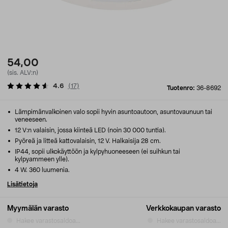
54,00
(sis. ALV:n)
4.6
(
17
)
Tuotenro:
36-8692
Lämpimänvalkoinen valo sopii hyvin asuntoautoon, asuntovaunuun tai
veneeseen.
12 V:n valaisin, jossa kiinteä LED (noin 30 000 tuntia).
Pyöreä ja litteä kattovalaisin, 12 V. Halkaisija 28 cm.
IP44, sopii ulkokäyttöön ja kylpyhuoneeseen (ei suihkun tai
kylpyammeen ylle).
4 W. 360 luumenia.
Lisätietoja
Myymälän varasto
Verkkokaupan varasto
Hakee varastosaldoa...
Hakee varastosaldoa...