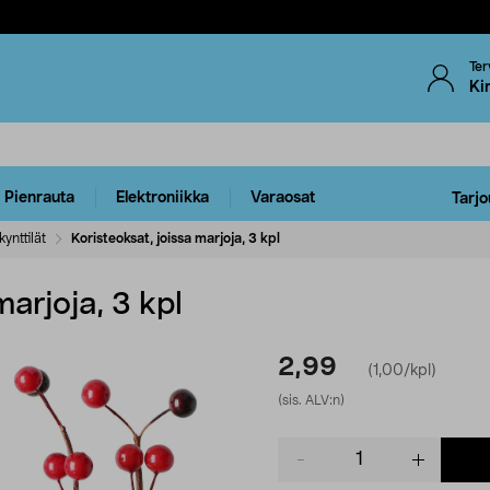
Ter
Ki
Pienrauta
Elektroniikka
Varaosat
Tarjo
kynttilät
Koristeoksat, joissa marjoja, 3 kpl
marjoja, 3 kpl
2,99
(1,00/kpl)
(sis. ALV:n)
Product
quantity