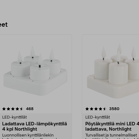
eet
4.5 viidestä
arvostelut
4.5 viidestä
arvostelut
468
3580
tähdestä
LED-kynttilät
LED-kynttilät
Ladattava LED-lämpökynttilä
Pöytäkynttilä mini LED 4
4 kpl Northlight
ladattava, Northlight
Luonnollisen kynttilänliekin
Turvalliset ja tunnelmalliset