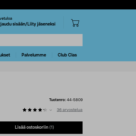
vetuloa
rjaudu sisään/Liity jäseneksi
ukset
Palvelumme
Club Clas
Tuotenro:
44-5809
36
arvostelua
Lisää ostoskoriin
(1)