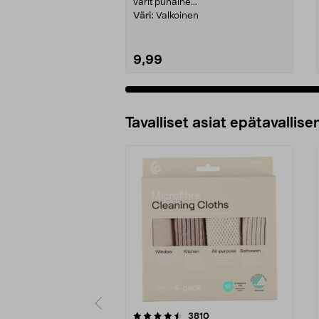
värit punaine...
Väri:
Valkoinen
9,99
Tavalliset asiat epätavallisen
5viidestä
4.5viidestä
arvostelut
3810