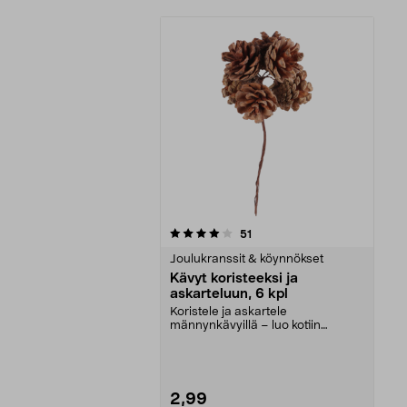
0viidestä
arvostelut
51
tähdestä
Joulukranssit & köynnökset
Kävyt koristeeksi ja
askarteluun, 6 kpl
Koristele ja askartele
männynkävyillä – luo kotiin
luonnollinen tunnelma. Kävyt ...
2,99