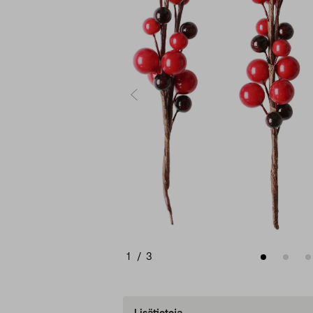
1
/
3