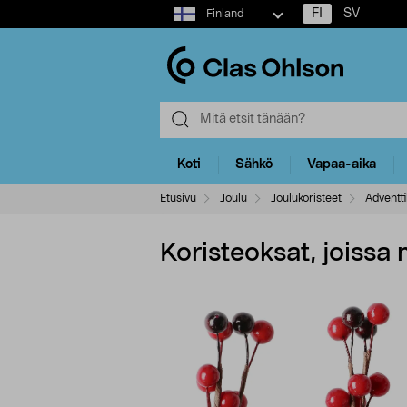
Select
FI
SV
Finland
market
Koti
Sähkö
Vapaa-aika
Etusivu
Joulu
Joulukoristeet
Adventti
Koristeoksat, joissa 