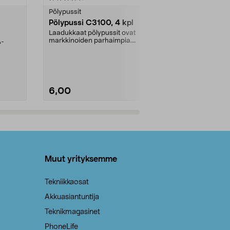
tähdestä
tähdestä
Pölypussit
Kierrätys & ro
Pölypussi C3100, 4 kpl
Roskapussi,
kahvat, 30 l
Laadukkaat pölypussit ovat
markkinoiden parhaimpia.
A-
Testivoittaja 
Kestävä, jopa 50 % suurempi ...
roskapussi u
Roskapussi, jo
6,00
2,00
Lisää ostoskoriin
Lisää
Muut yrityksemme
Tekniikkaosat
Akkuasiantuntija
Teknikmagasinet
PhoneLife