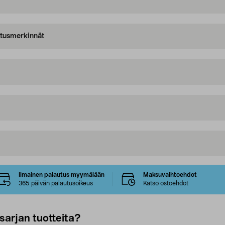
oitusmerkinnät
Ilmainen palautus myymälään
Maksuvaihtoehdot
365 päivän palautusoikeus
Katso ostoehdot
sarjan tuotteita?