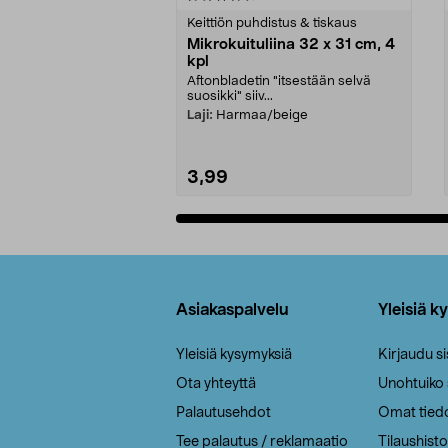
tähdestä
tähdestä
Keittiön puhdistus & tiskaus
Mikrokuituliina 32 x 31 cm, 4
kpl
Aftonbladetin "itsestään selvä
suosikki" siiv...
Laji:
Harmaa/beige
3,99
Lisää ostoskoriin
Alatunniste
Asiakaspalvelu
Yleisiä k
Yleisiä kysymyksiä
Kirjaudu s
Ota yhteyttä
Unohtuiko
Palautusehdot
Omat tied
Tee palautus / reklamaatio
Tilaushisto