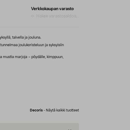
Verkkokaupan varasto
Hakee varastosaldoa...
ksyllä, talvella ja jouluna.
 tunnelmaa joulukoristeluun ja syksyisiin
 ja mustia marjoja – pöydälle, kimppuun,
Decoris
-
Näytä kaikki tuotteet