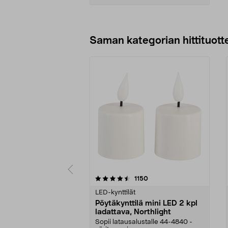
Lisää ostoskoriin
Saman kategorian hittituott
5 viidestä
4.5 viidestä
arvostelut
1150
tähdestä
tähdestä
LED-kynttilät
Pöytäkynttilä mini LED 2 kpl
ladattava, Northlight
Sopii latausalustalle 44-4840 -