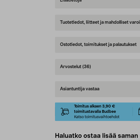
Lisätietoja
Tuotetiedot, liitteet ja mahdolliset var
Ostotiedot, toimitukset ja palautukset
Arvostelut
(36)
Asiantuntija vastaa
Toimitus alkaen 3,90 €
toimitustavalla Budbee
Katso toimitusvaihtoehdot
Haluatko ostaa lisää saman 