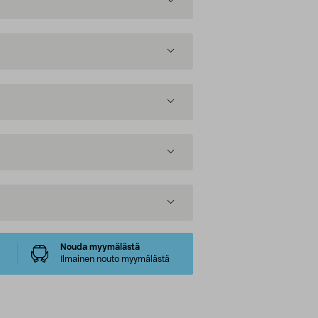
Nouda myymälästä
Ilmainen nouto myymälästä