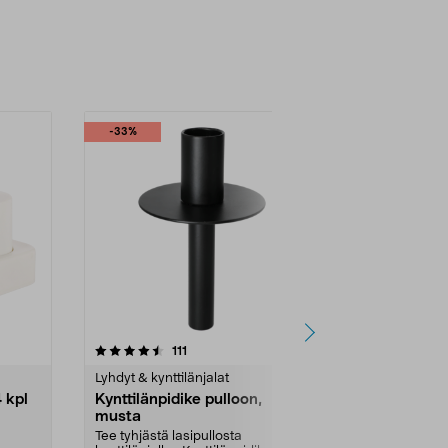
-33%
4.5 viidestä
arvostelut
4.0
111
2
tähdestä
tähdestä
Lyhdyt & kynttilänjalat
Lyhdyt & kyntt
 kpl
Kynttilänpidike pulloon,
Kynttiläalus
musta
pöytäkynttil
25 cm, mus
Tee tyhjästä lasipullosta
Tukeva kynttil