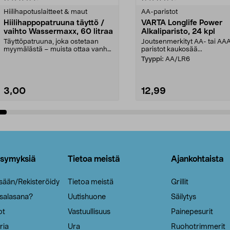
tähdestä
Hiilihapotuslaitteet & maut
AA-paristot
Hiilihappopatruuna täyttö /
VARTA Longlife Power
vaihto Wassermaxx, 60 litraa
Alkaliparisto, 24 kpl
Täyttöpatruuna, joka ostetaan
Joutsenmerkityt AA- tai AA
myymälästä – muista ottaa vanha
paristot kaukosää...
patruuna mukaasi m...
Tyyppi:
AA/LR6
3,00
12,99
Lisää ostoskoriin
Lisää ostoskoriin
ysymyksiä
Tietoa meistä
Ajankohtaista
isään/Rekisteröidy
Tietoa meistä
Grillit
 salasana?
Uutishuone
Säilytys
ot
Vastuullisuus
Painepesurit
ria
Ura
Ruohotrimmerit