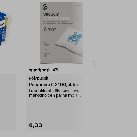
4.5viidestä
arvostelut
4.5
471
6
tähdestä
tähdestä
Pölypussit
Kierrätys & ro
Pölypussi C3100, 4 kpl
Roskapussi,
kahvat, 30 l
Laadukkaat pölypussit ovat
markkinoiden parhaimpia.
A-
Testivoittaja 
Kestävä, jopa 50 % suurempi ...
roskapussi u
Roskapussi, jo
6,00
2,00