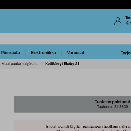
Ter
Ki
Pienrauta
Elektroniikka
Varaosat
Tarjo
Muut puutarhatyökalut
Kottikärryt Ekeby 21
Tuote on poistunut
Tuotenro:
31-3839
Toivottavasti löydät
vastaavan tuotteen
alla o