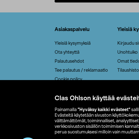
Lisää ostoskoriin
Alatunniste
Asiakaspalvelu
Yleisiä k
Yleisiä kysymyksiä
Kirjaudu s
Ota yhteyttä
Unohtuiko
Palautusehdot
Omat tied
Tee palautus / reklamaatio
Tilaushisto
Cookie policy
Toimitustavat
Saavutettavuus
Clas Ohlson käyttää evästei
Painamalla
”Hyväksy kaikki evästeet”
sall
Evästeitä käytetään sivuston käyttökokem
välttämättömät, toiminnalliset, analyyttise
verkkosivuston sisällön toimimisen kannalt
perua suostumuksesi milloin vain muuttama