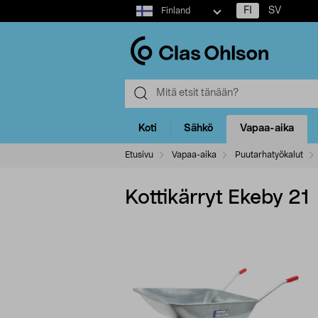
Select
FI
SV
Finland
market
Koti
Sähkö
Vapaa-aika
Etusivu
Vapaa-aika
Puutarhatyökalut
Kottikärryt Ekeby 21