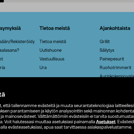
Lisää ostoskoriin
Lisää ostoskoriin
ysymyksiä
Tietoa meistä
Ajankohtaista
isään/Rekisteröidy
Tietoa meistä
Grillit
 salasana?
Uutishuone
Säilytys
ot
Vastuullisuus
Painepesurit
ria
Ura
Ruohotrimmerit
Aurinkokennovala
tä
it, että tallennamme evästeitä ja muuta seurantateknologiaa laitteelles
uksen parantamiseen ja käytön analysointiin sekä mainonnan kohdenta
t ja mainosevästeet. Välttämättömiin evästeisiin ei tarvita suostumustas
a. Voit halutessasi muuttaa asetuksiasi painamalla
Asetukset
. Evästei
lla evästeasetuksiasi, apua saat tarvittaessa asiakaspalvelustamme.