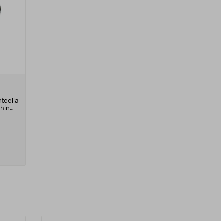
teella
ihin