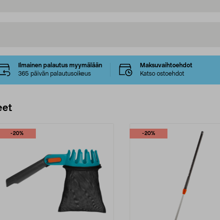
Ilmainen palautus myymälään
Maksuvaihtoehdot
365 päivän palautusoikeus
Katso ostoehdot
eet
-20%
-20%