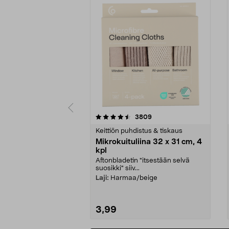
5viidestä
4.5viidestä
arvostelut
3809
tähdestä
tähdestä
Keittiön puhdistus & tiskaus
Mikrokuituliina 32 x 31 cm, 4
kpl
Aftonbladetin "itsestään selvä
suosikki" siiv...
Laji:
Harmaa/beige
3,99