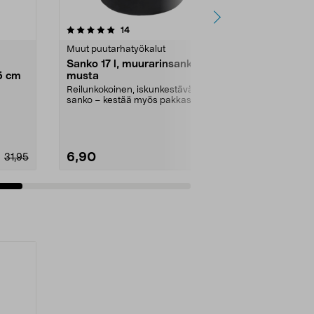
5.0 viidestä
arvostelut
14
1
tähdestä
tähdestä
Muut puutarhatyökalut
Muut puutarh
Sanko 17 l, muurarinsanko,
Nelson Gar
5 cm
musta
Hedelmäpo
Reilunkokoinen, iskunkestävä
Poimi omenat,
sanko – kestää myös pakkasta ja
hellävaroen j
ankaria käyttöolosu...
Garden -hede.
6,90
7,99
31,95