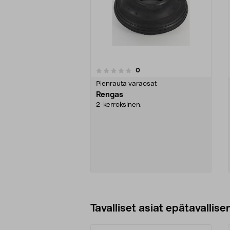
arvostelut
0
0 viidestä
0.0 viidestä
tähdestä
tähdestä
Pienrauta varaosat
Rengas
2-kerroksinen.
Katso Vaihtoehdot
Tavalliset asiat epätavallisen