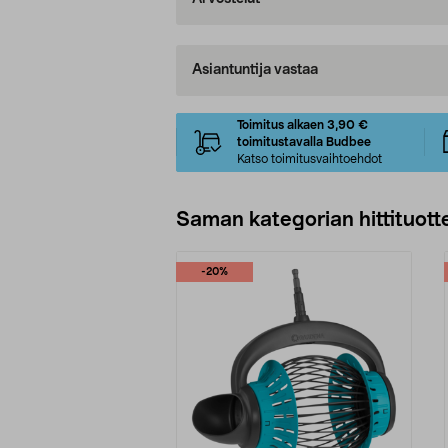
Asiantuntija vastaa
Toimitus alkaen 3,90 €
toimitustavalla Budbee
Katso toimitusvaihtoehdot
Saman kategorian hittituott
-20%