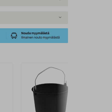
Nouda myymälästä
Ilmainen nouto myymälästä