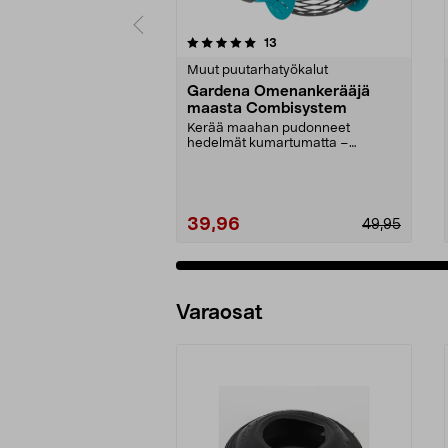
0 viidestä
4.5 viidestä
arvostelut
13
tähdestä
tähdestä
Muut puutarhatyökalut
Gardena Omenankerääjä
maasta Combisystem
Kerää maahan pudonneet
hedelmät kumartumatta –
ergonominen ja selkää säästävä
ap...
39,96
49,95
Varaosat