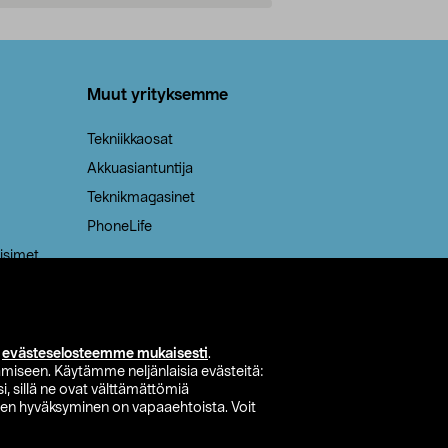
Lisää ostoskoriin
Lisää
Muut yrityksemme
Tekniikkaosat
Akkuasiantuntija
Teknikmagasinet
PhoneLife
isimet
i
evästeselosteemme mukaisesti
.
miseen. Käytämme neljänlaisia evästeitä:
i, sillä ne ovat välttämättömiä
den hyväksyminen on vapaaehtoista. Voit