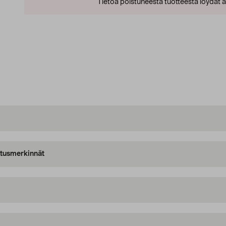
Tietoa poistuneesta tuotteesta löydät al
oitusmerkinnät