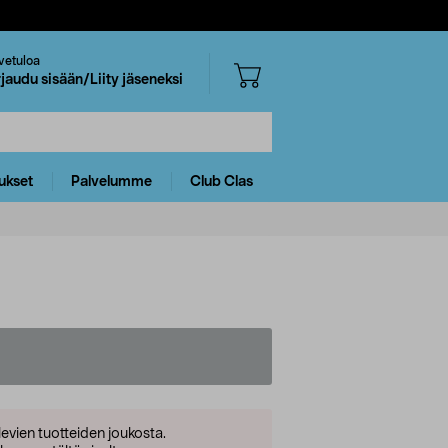
vetuloa
rjaudu sisään/Liity jäseneksi
ukset
Palvelumme
Club Clas
levien tuotteiden joukosta.