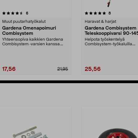
5.0 viidestä
arvostelut
5.0 viidestä
arvostelut
6
8
tähdestä
Muut puutarhatyökalut
Haravat & harjat
Gardena Omenapoimuri
Gardena Combisystem
Combisystem
Teleskooppivarsi 90-14
Yhteensopiva kaikkien Gardena
Helpota työskentelyä
Combisystem ‑varsien kanssa.
Combisystem-työkaluilla.
Gardena-omenapoimuri ...
Gardena Combisystem -
teleskooppiva...
17,56
25,56
21,95