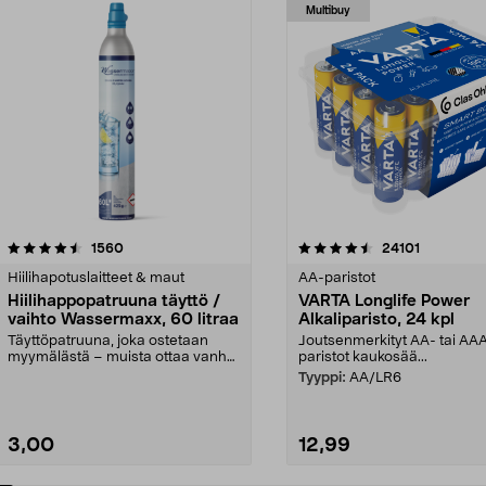
Multibuy
4.5viidestä
arvostelut
4.5viidestä
arvostelut
1560
24101
tähdestä
Hiilihapotuslaitteet & maut
AA-paristot
Hiilihappopatruuna täyttö /
VARTA Longlife Power
vaihto Wassermaxx, 60 litraa
Alkaliparisto, 24 kpl
Täyttöpatruuna, joka ostetaan
Joutsenmerkityt AA- tai AA
myymälästä – muista ottaa vanha
paristot kaukosää...
patruuna mukaasi m...
Tyyppi:
AA/LR6
3,00
12,99