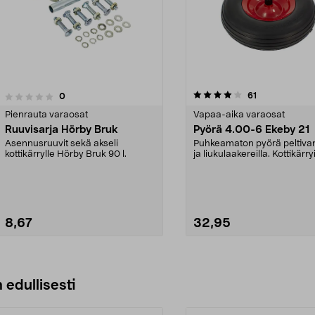
4.0viidestä
arvostelut
61
arvostelut
0
tähdestä
Pienrauta varaosat
Vapaa-aika varaosat
Ruuvisarja Hörby Bruk
Pyörä 4.00-6 Ekeby 21
Asennusruuvit sekä akseli
Puhkeamaton pyörä peltivan
kottikärrylle Hörby Bruk 90 l.
ja liukulaakereilla. Kottikärry
Ekeby 21 (1...
8,67
32,95
Katso Vaihtoehdot
Lisää ostoskoriin
 edullisesti