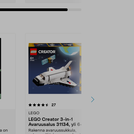
Lisää ostoskoriin
5.0 viidestä
arvostelut
5.0
27
3
tähdestä
tähdestä
LEGO
LEGO
LEGO Creator 3-in-1
LEGO Marve
Avaruusalus 31134, yli 6-
Team Spide
 18-
vuotiaille
pelastuste
a on
Rakenna avaruussukkula,
Sukella dinos