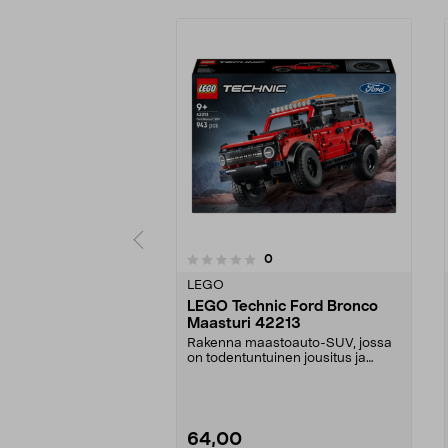
arvostelut
0
0 viidestä
0.0 viidestä
tähdestä
tähdestä
LEGO
LEGO Technic Ford Bronco
Maasturi 42213
Rakenna maastoauto-SUV, jossa
on todentuntuinen jousitus ja
ohjaus. LEGO Technic...
64,00