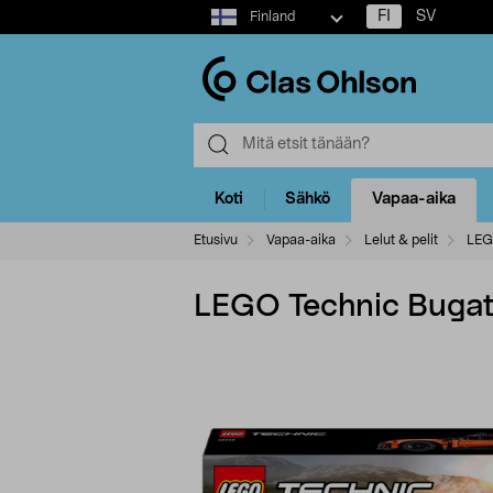
Select
FI
SV
Finland
market
Koti
Sähkö
Vapaa-aika
Etusivu
Vapaa-aika
Lelut & pelit
LE
LEGO Technic Bugatt