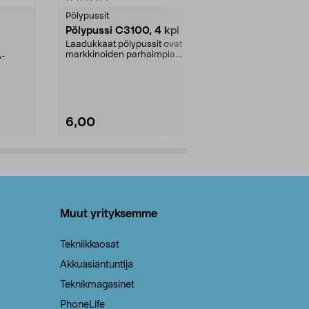
tähdestä
tähdestä
Pölypussit
Kierrätys & ro
Pölypussi C3100, 4 kpl
Roskapussi,
kahvat, 30 l
Laadukkaat pölypussit ovat
markkinoiden parhaimpia.
A-
Testivoittaja 
Kestävä, jopa 50 % suurempi ...
roskapussi u
Roskapussi, jo
6,00
2,00
Lisää ostoskoriin
Lisää
Muut yrityksemme
Tekniikkaosat
Akkuasiantuntija
Teknikmagasinet
PhoneLife