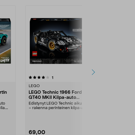
arvostelut
1
tähdestä
LEGO
tin
LEGO Technic 1966 Ford
GT40 MKII Kilpa-auto
42223, 18+
uto
Edistynyt LEGO Technic aikuisille
lla.
– rakenna perinteinen kilpa-auto.
LEGO Technic...
69,00