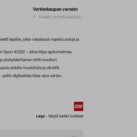
Verkkokaupan varasto
Hakee varastosaldoa...
tti lapsille, jotka rakastavat nopeita autoja ja
r Sport 42222 – aitoa kilpa-ajotunnelmaa.
 ja yksityiskohtainen W16-moottori.
uauto aidolla muotoilulla ja väreillä.
peliin digitaalista kilpa-ajoa varten.
Lego
-
Näytä kaikki tuotteet