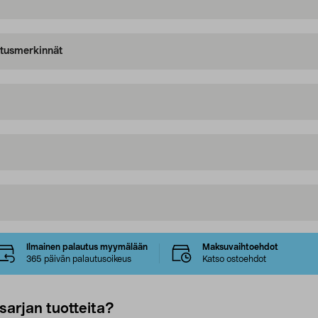
oitusmerkinnät
Ilmainen palautus myymälään
Maksuvaihtoehdot
365 päivän palautusoikeus
Katso ostoehdot
sarjan tuotteita?