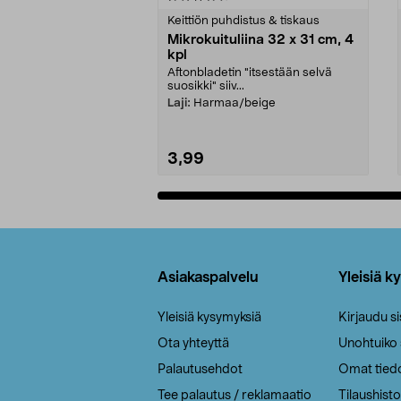
tähdestä
tähdestä
Keittiön puhdistus & tiskaus
Mikrokuituliina 32 x 31 cm, 4
kpl
Aftonbladetin "itsestään selvä
suosikki" siiv...
Laji:
Harmaa/beige
3,99
Lisää ostoskoriin
Alatunniste
Asiakaspalvelu
Yleisiä k
Yleisiä kysymyksiä
Kirjaudu s
Ota yhteyttä
Unohtuiko
Palautusehdot
Omat tied
Tee palautus / reklamaatio
Tilaushisto