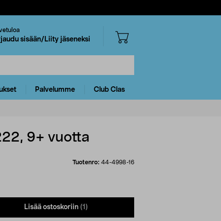
vetuloa
rjaudu sisään/Liity jäseneksi
ukset
Palvelumme
Club Clas
22, 9+ vuotta
Tuotenro:
44-4998-16
Lisää ostoskoriin
(1)