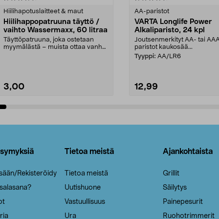
tähdestä
Hiilihapotuslaitteet & maut
AA-paristot
Hiilihappopatruuna täyttö /
VARTA Longlife Power
vaihto Wassermaxx, 60 litraa
Alkaliparisto, 24 kpl
Täyttöpatruuna, joka ostetaan
Joutsenmerkityt AA- tai AA
myymälästä – muista ottaa vanha
paristot kaukosää...
patruuna mukaasi m...
Tyyppi:
AA/LR6
3,00
12,99
Lisää ostoskoriin
Lisää ostoskoriin
ysymyksiä
Tietoa meistä
Ajankohtaista
isään/Rekisteröidy
Tietoa meistä
Grillit
 salasana?
Uutishuone
Säilytys
ot
Vastuullisuus
Painepesurit
ria
Ura
Ruohotrimmerit