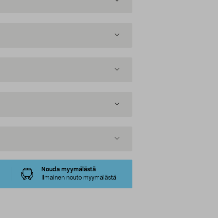
Nouda myymälästä
Ilmainen nouto myymälästä