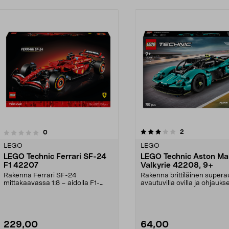
3.0viidestä
4.0viidestä
arvostelut
2
arvostelut
0
tähdestä
LEGO
LEGO
LEGO Technic Ferrari SF-24
LEGO Technic Aston Mar
F1 42207
Valkyrie 42208, 9+
Rakenna Ferrari SF-24
Rakenna brittiläinen supera
mittakaavassa 1:8 – aidolla F1-
avautuvilla ovilla ja ohjaukse
muotoilulla. LEGO Technic F...
LEGO Technic A...
229,00
64,00