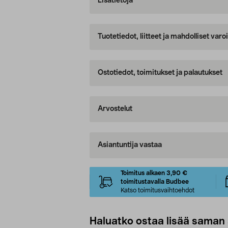
Lisätietoja
Tuotetiedot, liitteet ja mahdolliset var
Ostotiedot, toimitukset ja palautukset
Arvostelut
Asiantuntija vastaa
Toimitus alkaen 3,90 €
toimitustavalla Budbee
Katso toimitusvaihtoehdot
Haluatko ostaa lisää saman 