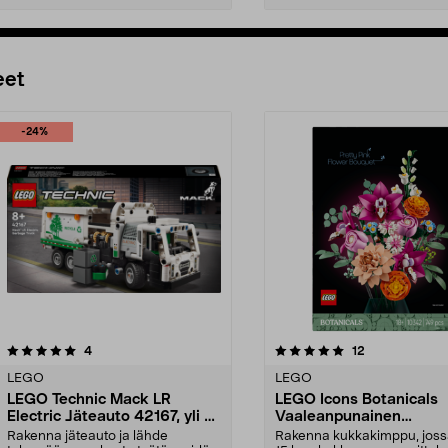
Lisää ostoskoriin
Lisää ostoskoriin
eet
-24%
5.0 viidestä
arvostelut
4.5 viidestä
arvostelut
4
12
tähdestä
LEGO
LEGO
LEGO Technic Mack LR
LEGO Icons Botanicals
Electric Jäteauto 42167, yli 8-
Vaaleanpunainen
vuotiaille
kukkakimppu 10342, yli
Rakenna jäteauto ja lähde
Rakenna kukkakimppu, joss