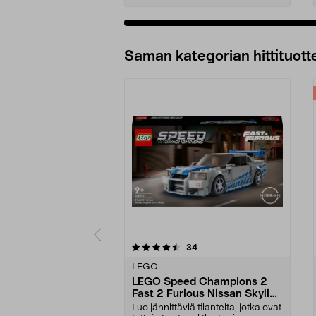
Lisää ostoskoriin
Saman kategorian hittituott
5 viidestä
5.0 viidestä
arvostelut
34
tähdestä
tähdestä
LEGO
LEGO Speed Champions 2
Fast 2 Furious Nissan Skyline
GT-R (R34) 76917, yli 9-
Luo jännittäviä tilanteita, jotka ovat