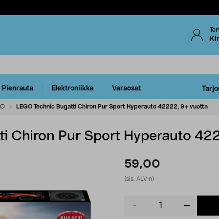
Ter
Ki
Pienrauta
Elektroniikka
Varaosat
Tarjo
GO
LEGO Technic Bugatti Chiron Pur Sport Hyperauto 42222, 9+ vuotta
i Chiron Pur Sport Hyperauto 422
59,00
(sis. ALV:n)
Product
quantity