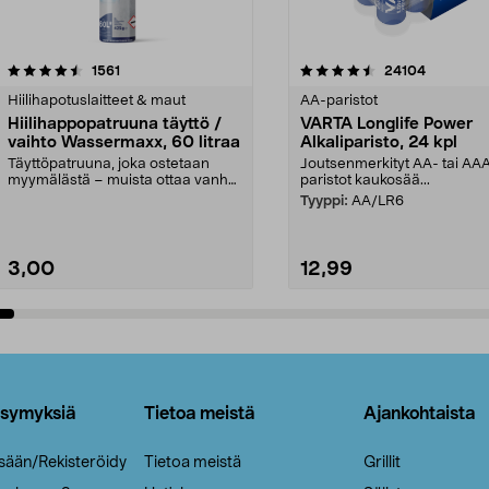
4.5viidestä
arvostelut
4.5viidestä
arvostelut
1561
24104
tähdestä
Hiilihapotuslaitteet & maut
AA-paristot
Hiilihappopatruuna täyttö /
VARTA Longlife Power
vaihto Wassermaxx, 60 litraa
Alkaliparisto, 24 kpl
Täyttöpatruuna, joka ostetaan
Joutsenmerkityt AA- tai AA
myymälästä – muista ottaa vanha
paristot kaukosää...
patruuna mukaasi m...
Tyyppi:
AA/LR6
3,00
12,99
Lisää ostoskoriin
Lisää ostoskoriin
ysymyksiä
Tietoa meistä
Ajankohtaista
isään/Rekisteröidy
Tietoa meistä
Grillit