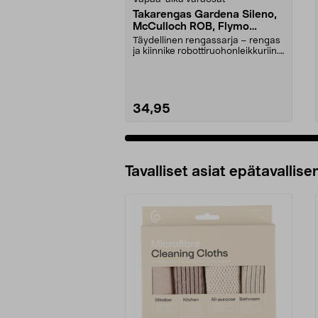
Takarengas Gardena Sileno,
McCulloch ROB, Flymo
Easilife
Täydellinen rengassarja – rengas
ja kiinnike robottiruohonleikkuriin.
Takapyörä ...
34,95
Tavalliset asiat epätavallisen