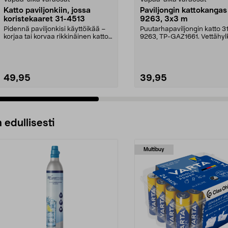
Katto paviljonkiin, jossa
Paviljongin kattokangas
koristekaaret 31-4513
9263, 3x3 m
Pidennä paviljonkisi käyttöikää –
Puutarhapaviljongin katto 3
korjaa tai korvaa rikkinäinen katto.
9263, TP-GAZ1661. Vettähyl
Puutarhap...
polyesteriä. Huom! ...
49,95
39,95
 edullisesti
Multibuy