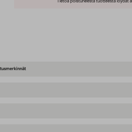
Tietoa poistuneesta tuotteesta löydät al
oitusmerkinnät