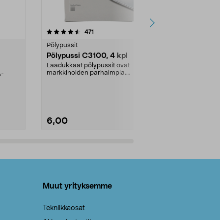
4.5viidestä
arvostelut
4.5
471
6
tähdestä
tähdestä
Pölypussit
Kierrätys & ro
Pölypussi C3100, 4 kpl
Roskapussi,
kahvat, 30 l
Laadukkaat pölypussit ovat
markkinoiden parhaimpia.
A-
Testivoittaja 
Kestävä, jopa 50 % suurempi ...
roskapussi u
Roskapussi, jo
6,00
2,00
Lisää ostoskoriin
Lisää
Muut yrityksemme
Tekniikkaosat