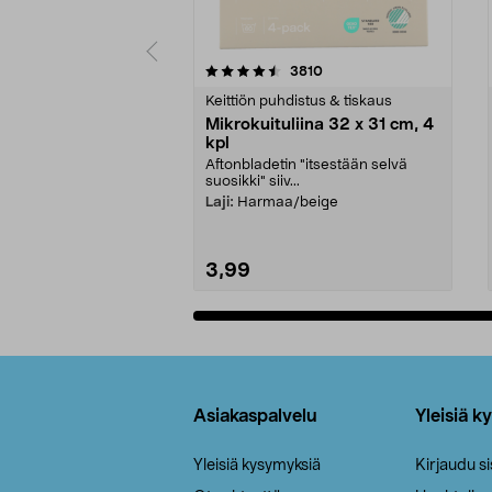
5viidestä
4.5viidestä
arvostelut
3810
tähdestä
tähdestä
Keittiön puhdistus & tiskaus
Mikrokuituliina 32 x 31 cm, 4
kpl
Aftonbladetin "itsestään selvä
suosikki" siiv...
Laji:
Harmaa/beige
3,99
Lisää ostoskoriin
Alatunniste
Asiakaspalvelu
Yleisiä k
Yleisiä kysymyksiä
Kirjaudu s