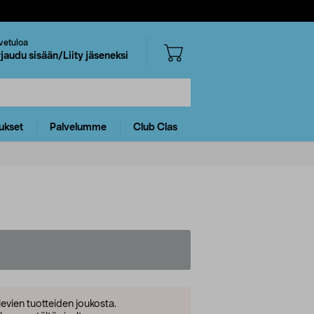
vetuloa
rjaudu sisään/Liity jäseneksi
ukset
Palvelumme
Club Clas
levien tuotteiden joukosta.