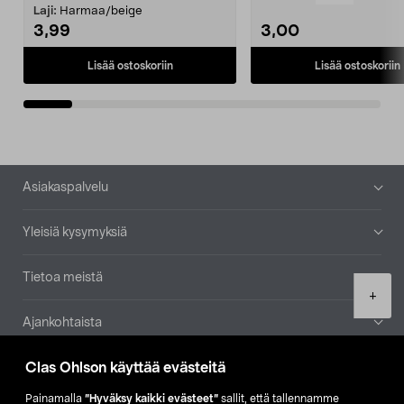
patruuna mukaasi m...
Laji:
Harmaa/beige
3,99
3,00
Lisää ostoskoriin
Lisää ostoskoriin
Alatunniste
Asiakaspalvelu
Yleisiä kysymyksiä
Tietoa meistä
Product
+
quantity
Ajankohtaista
Clas Ohlson käyttää evästeitä
Muut yrityksemme
Painamalla
”Hyväksy kaikki evästeet”
sallit, että tallennamme