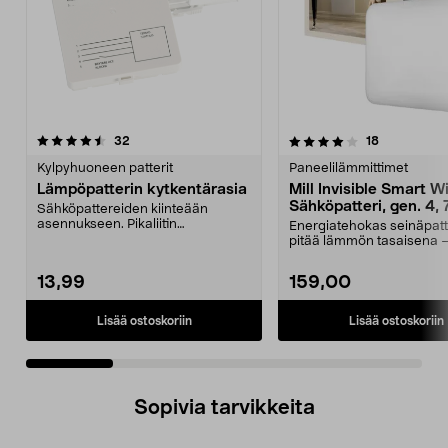
4.0 viidestä
arvostelut
4.5 viidestä
arvostelut
32
18
tähdestä
t
Kylpyhuoneen patterit
Paneelilämmittimet
Lämpöpatterin kytkentärasia
Mill Invisible Smart W
Sähköpatteri, gen. 4,
Sähköpattereiden kiinteään
asennukseen. Pikaliitin
Energiatehokas seinäpatte
lämpöpatterin liittämiseen.
pitää lämmön tasaisena 
enintään 12 m2:n huon...
13,99
159,00
Lisää ostoskoriin
Lisää ostoskoriin
Sopivia tarvikkeita