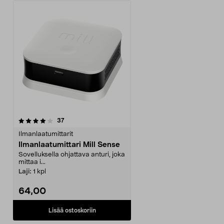
arvostelut
37
Ilmanlaatumittarit
Ilmanlaatumittari Mill Sense
Sovelluksella ohjattava anturi, joka
mittaa i...
Laji:
1 kpl
64,00
Lisää ostoskoriin