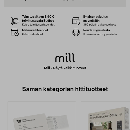
Toimitus alkaen 3,90 €
Ilmainen palautus
toimitustavalla Budbee
myymälään
Katso toimitusvaihtoehdot
365 päivän palautusoikeus
Maksuvaihtoehdot
Nouda myymälästä
Katso ostoehdot
Ilmainen nouto myymälästä
Mill
-
Näytä kaikki tuotteet
Saman kategorian hittituotteet