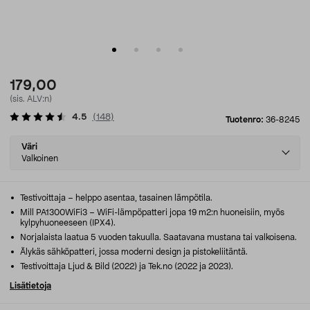
179,00
(sis. ALV:n)
4.5
(
148
)
Tuotenro:
36-8245
Select
Väri
variant
Valkoinen
Testivoittaja – helppo asentaa, tasainen lämpötila.
Mill PA1300WiFi3 – WiFi-lämpöpatteri jopa 19 m2:n huoneisiin, myös
kylpyhuoneeseen (IPX4).
Norjalaista laatua 5 vuoden takuulla. Saatavana mustana tai valkoisena.
Älykäs sähköpatteri, jossa moderni design ja pistokeliitäntä.
Testivoittaja Ljud & Bild (2022) ja Tek.no (2022 ja 2023).
Lisätietoja