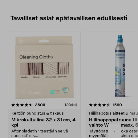
Tavalliset asiat epätavallisen edullisesti
4.5viidestä
arvostelut
4.5viidestä
arvostel
3809
1560
(1,00/kpl)
tähdestä
t
Keittiön puhdistus & tiskaus
Hiilihapotuslaitteet & mau
Mikrokuituliina 32 x 31 cm, 4
Hiilihappopatruuna tä
kpl
vaihto Wassermaxx, 6
Aftonbladetin "itsestään selvä
Täyttöpatruuna, joka ost
-
suosikki" siiv...
myymälästä – muista ott