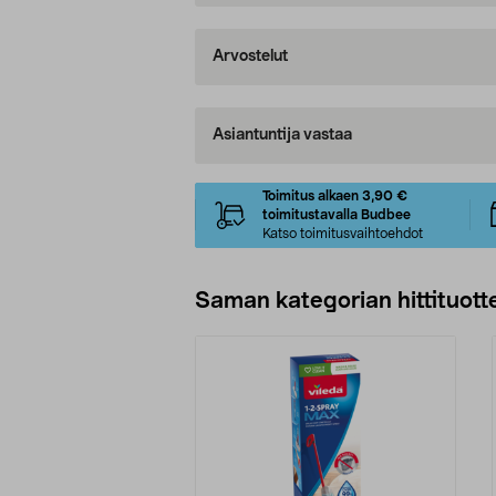
Arvostelut
Asiantuntija vastaa
Toimitus alkaen 3,90 €
toimitustavalla Budbee
Katso toimitusvaihtoehdot
Saman kategorian hittituott