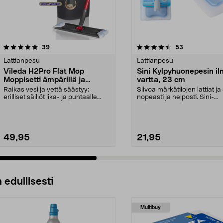
4.5 viidestä
arvostelut
4.5 viidestä
arvostelut
39
53
tähdestä
Lattianpesu
Lattianpesu
Vileda H2Pro Flat Mop
Sini Kylpyhuonepesin i
Moppisetti ämpärillä ja
vartta, 23 cm
mopilla
Raikas vesi ja vettä säästyy:
Siivoa märkätilojen lattiat ja
erilliset säiliöt lika- ja puhtaalle
nopeasti ja helposti. Sini-
vedelle. Vile...
kylpyhuonepesin...
49,95
21,95
 edullisesti
Multibuy