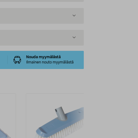
Nouda myymälästä
Ilmainen nouto myymälästä