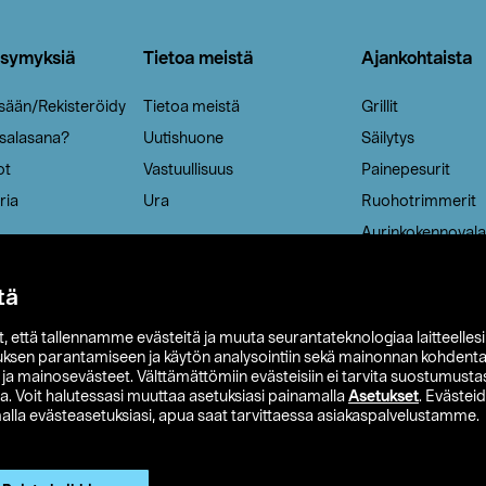
ysymyksiä
Tietoa meistä
Ajankohtaista
isään/Rekisteröidy
Tietoa meistä
Grillit
 salasana?
Uutishuone
Säilytys
ot
Vastuullisuus
Painepesurit
ria
Ura
Ruohotrimmerit
Aurinkokennovala
tä
it, että tallennamme evästeitä ja muuta seurantateknologiaa laitteelles
uksen parantamiseen ja käytön analysointiin sekä mainonnan kohdenta
t ja mainosevästeet. Välttämättömiin evästeisiin ei tarvita suostumustas
a. Voit halutessasi muuttaa asetuksiasi painamalla
Asetukset
. Evästei
lla evästeasetuksiasi, apua saat tarvittaessa asiakaspalvelustamme.
 Ohlson
Club Clas
Ostoehdot
Tietosuojaseloste
Et
Näytä hinnat ilman ALV:a