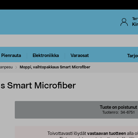
Ter
Ki
Pienrauta
Elektroniikka
Varaosat
Tarjo
ianpesu
Moppi, vaihtopakkaus Smart Microfiber
s Smart Microfiber
Tuote on poistunut
Tuotenro:
34-6751
Toivottavasti löydät
vastaavan tuotteen
alla o