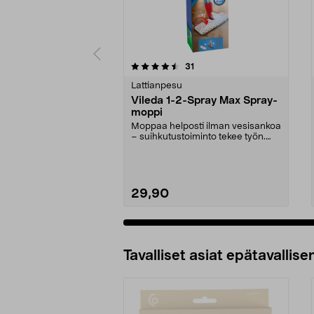
5 viidestä
5.0 viidestä
arvostelut
31
tähdestä
tähdestä
Lattianpesu
Vileda 1-2-Spray Max Spray-
moppi
Moppaa helposti ilman vesisankoa
– suihkutustoiminto tekee työn.
Vileda 1-2 Spra...
29,90
Tavalliset asiat epätavallisen