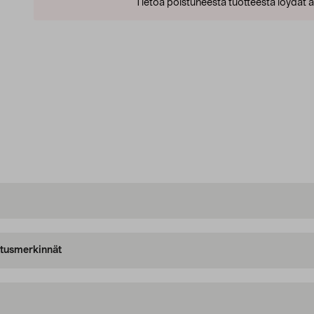
Tietoa poistuneesta tuotteesta löydät al
oitusmerkinnät