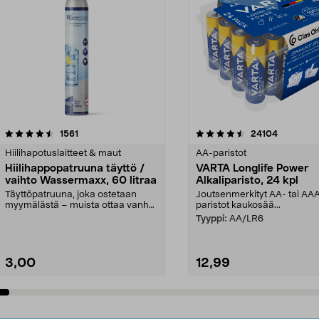
4.5viidestä
arvostelut
4.5viidestä
arvostelut
1561
24104
tähdestä
Hiilihapotuslaitteet & maut
AA-paristot
Hiilihappopatruuna täyttö /
VARTA Longlife Power
vaihto Wassermaxx, 60 litraa
Alkaliparisto, 24 kpl
Täyttöpatruuna, joka ostetaan
Joutsenmerkityt AA- tai AA
myymälästä – muista ottaa vanha
paristot kaukosää...
patruuna mukaasi m...
Tyyppi:
AA/LR6
3,00
12,99
Lisää ostoskoriin
Lisää ostoskoriin