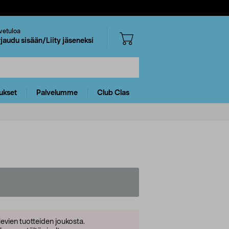
vetuloa
rjaudu sisään/Liity jäseneksi
ukset
Palvelumme
Club Clas
levien tuotteiden joukosta.