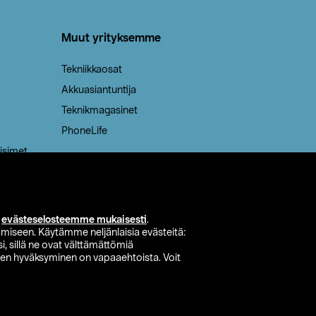
Muut yrityksemme
Tekniikkaosat
Akkuasiantuntija
Teknikmagasinet
PhoneLife
isimet
i
evästeselosteemme mukaisesti
.
miseen. Käytämme neljänlaisia evästeitä:
i, sillä ne ovat välttämättömiä
den hyväksyminen on vapaaehtoista. Voit
si myymälä