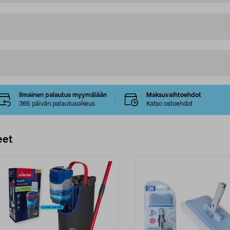
Ilmainen palautus myymälään
Maksuvaihtoehdot
365 päivän palautusoikeus
Katso ostoehdot
eet