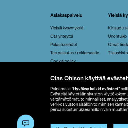
Alatunniste
Asiakaspalvelu
Yleisiä k
Yleisiä kysymyksiä
Kirjaudu s
Ota yhteyttä
Unohtuiko
Palautusehdot
Omat tied
Tee palautus / reklamaatio
Tilaushisto
Cookie policy
Toimitustavat
Clas Ohlson käyttää evästei
Saavutettavuus
Painamalla
”Hyväksy kaikki evästeet”
sall
Evästeitä käytetään sivuston käyttökokem
välttämättömät, toiminnalliset, analyyttise
verkkosivuston sisällön toimimisen kannalt
perua suostumuksesi milloin vain muuttama
© 2026 Clas