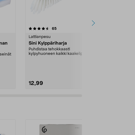
4.5 viidestä
arvostelut
4.0
65
3
tähdestä
tähdestä
Lattianpesu
Lattianpesu
lman
Sini Kylppäriharja
Philips On
Sähkömoppi
Puhdistaa tehokkaasti
kylpyhuoneen kaikki kaakelipinnat.
 seinät
"Erinomainen"
Sini-kylpyhuoneharja – ...
arvio. "Kuin 
parempi.". Phil
12,99
129,90