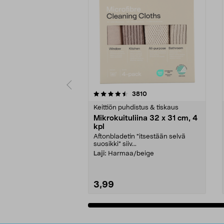
5viidestä
4.5viidestä
arvostelut
3810
tähdestä
tähdestä
Keittiön puhdistus & tiskaus
Mikrokuituliina 32 x 31 cm, 4
kpl
Aftonbladetin "itsestään selvä
suosikki" siiv...
Laji:
Harmaa/beige
3,99
Lisää ostoskoriin