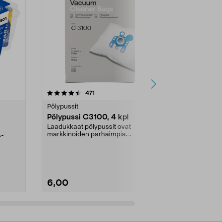
4.5viidestä
arvostelut
4.5
471
6
tähdestä
tähdestä
Pölypussit
Kierrätys & ro
Pölypussi C3100, 4 kpl
Roskapussi,
kahvat, 30 l
Laadukkaat pölypussit ovat
markkinoiden parhaimpia.
A-
Testivoittaja 
Kestävä, jopa 50 % suurempi ...
roskapussi u
Roskapussi, jo
6,00
2,00
Lisää ostoskoriin
Lisää