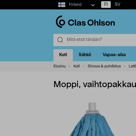
Select
FI
SV
Finland
market
Koti
Sähkö
Vapaa-aika
Etusivu
Koti
Siivous & puhdistus
Latt
Moppi, vaihtopakkau