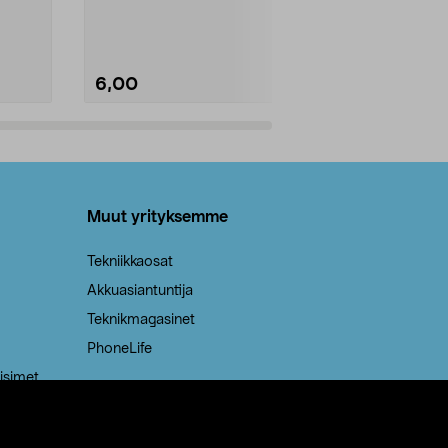
Kestävä, jopa 50 % suurempi ...
roskapussi u
Roskapussi, jo
6,00
2,00
Lisää ostoskoriin
Lisää
Muut yrityksemme
Tekniikkaosat
Akkuasiantuntija
Teknikmagasinet
PhoneLife
isimet