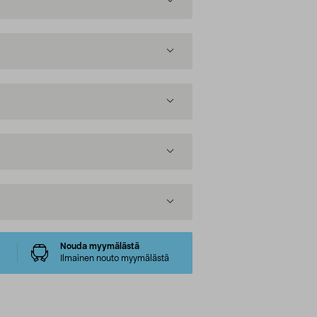
Nouda myymälästä
Ilmainen nouto myymälästä