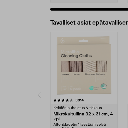
Tavalliset asiat epätavallisen
5viidestä
4.5viidestä
arvostelut
3814
tähdestä
tähdestä
Keittiön puhdistus & tiskaus
Mikrokuituliina 32 x 31 cm, 4
kpl
Aftonbladetin "itsestään selvä