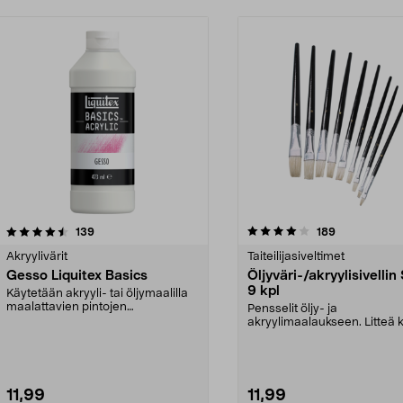
4.0 viidestä
arvostelut
4.5 viidestä
arvostelut
139
189
tähdestä
Akryylivärit
Taiteilijasiveltimet
Gesso Liquitex Basics
Öljyväri-/akryylisivellin
9 kpl
Käytetään akryyli- tai öljymaalilla
maalattavien pintojen
Pensselit öljy- ja
pohjustamiseen. Yksi k...
akryylimaalaukseen. Litteä k
siankarva. 12 kpl, eri koko...
11,99
11,99