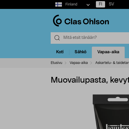
Select
FI
SV
Finland
market
Koti
Sähkö
Vapaa-aika
Etusivu
Vapaa-aika
Askartelu- & taidetar
Muovailupasta, kevyt