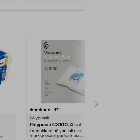
4.5viidestä
arvostelut
4.5
471
6
tähdestä
tähdestä
Pölypussit
Kierrätys & ro
Pölypussi C3100, 4 kpl
Roskapussi,
kahvat, 30 l
Laadukkaat pölypussit ovat
markkinoiden parhaimpia.
A-
Testivoittaja 