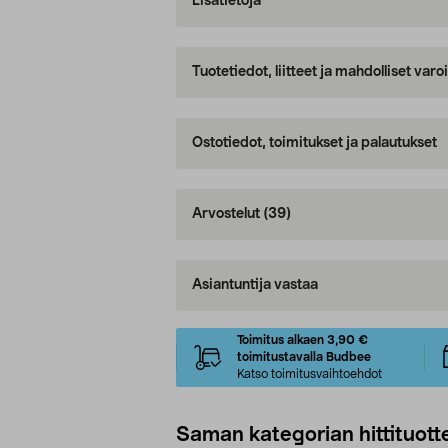
Lisätietoja
Tuotetiedot, liitteet ja mahdolliset var
Ostotiedot, toimitukset ja palautukset
Arvostelut
(39)
Asiantuntija vastaa
Toimitus alkaen 3,90 €
toimitustavalla Budbee
Katso toimitusvaihtoehdot
Saman kategorian hittituott