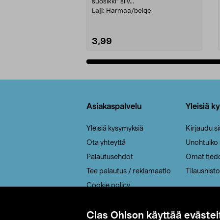
suosikki" siiv...
Laji:
Harmaa/beige
3,99
Lisää ostoskoriin
Alatunniste
Asiakaspalvelu
Yleisiä k
Yleisiä kysymyksiä
Kirjaudu s
Ota yhteyttä
Unohtuiko
Palautusehdot
Omat tied
Tee palautus / reklamaatio
Tilaushisto
Cookie policy
Toimitustavat
Saavutettavuus
Clas Ohlson käyttää evästei