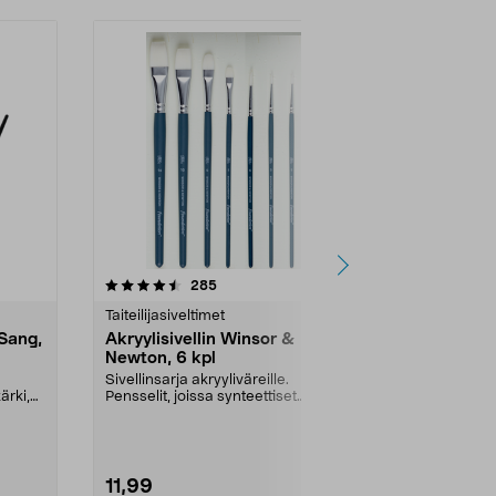
4.5 viidestä
arvostelut
4.5
285
5
tähdestä
tähdestä
Taiteilijasiveltimet
Akryylivärit
 Sang,
Akryylisivellin Winsor &
Akryyliväri 
Newton, 6 kpl
250 ml
Sivellinsarja akryyliväreille.
Akryyliväri, j
ärki,
Pensselit, joissa synteettiset
vedenpitävä ja
harjakset ja lyhyt...
Väri:
Titaniu
11,99
11,99