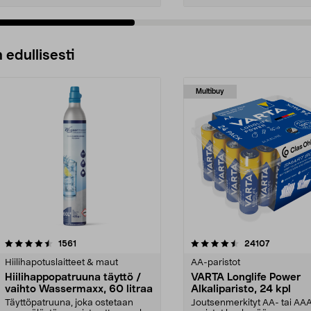
 edullisesti
Multibuy
4.5viidestä
arvostelut
4.5viidestä
arvostelut
1561
24107
tähdestä
Hiilihapotuslaitteet & maut
AA-paristot
Hiilihappopatruuna täyttö /
VARTA Longlife Power
vaihto Wassermaxx, 60 litraa
Alkaliparisto, 24 kpl
Täyttöpatruuna, joka ostetaan
Joutsenmerkityt AA- tai AA