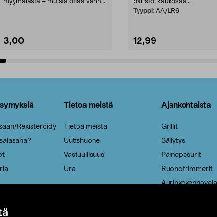
myymälästä – muista ottaa vanha
paristot kaukosää...
patruuna mukaasi m...
Tyyppi:
AA/LR6
3,00
12,99
Lisää ostoskoriin
Lisää ostoskoriin
ysymyksiä
Tietoa meistä
Ajankohtaista
isään/Rekisteröidy
Tietoa meistä
Grillit
 salasana?
Uutishuone
Säilytys
ot
Vastuullisuus
Painepesurit
ria
Ura
Ruohotrimmerit
Aurinkokennovala
tä