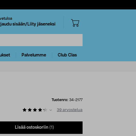
vetuloa
rjaudu sisään/Liity jäseneksi
ukset
Palvelumme
Club Clas
Tuotenro:
34-2177
39
arvostelua
Lisää ostoskoriin
(1)