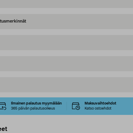
oitusmerkinnät
Ilmainen palautus myymälään
Maksuvaihtoehdot
365 päivän palautusoikeus
Katso ostoehdot
eet