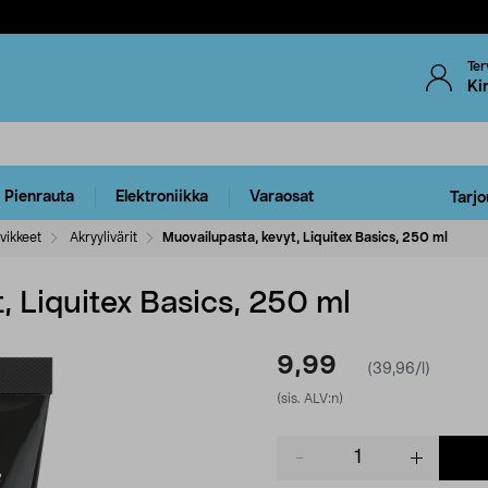
Ter
Ki
Pienrauta
Elektroniikka
Varaosat
Tarjo
vikkeet
Akryylivärit
Muovailupasta, kevyt, Liquitex Basics, 250 ml
, Liquitex Basics, 250 ml
9,99
(39,96/l)
(sis. ALV:n)
Product
quantity