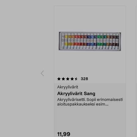
5 viidestä
4.5 viidestä
arvostelut
328
tähdestä
tähdestä
Akryylivärit
Akryylivärit Sang
Akryylivärisetti. Sopii erinomaisesti
aloituspakkaukseksi esim.
julisteiden maal...
11,99