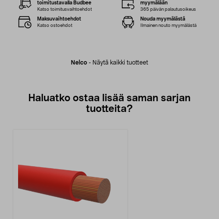
toimitustavalla Budbee
myymälään
Katso toimitusvaihtoehdot
365 päivän palautusoikeus
Maksuvaihtoehdot
Nouda myymälästä
Katso ostoehdot
Ilmainen nouto myymälästä
Nelco
-
Näytä kaikki tuotteet
Haluatko ostaa lisää saman sarjan
tuotteita?