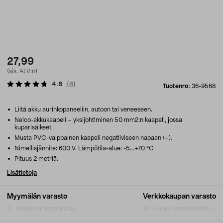
27,99
(sis. ALV:n)
4.8
(
4
)
Tuotenro:
36-9568
Liitä akku aurinkopaneeliin, autoon tai veneeseen.
Nelco-akkukaapeli – yksijohtiminen 50 mm2:n kaapeli, jossa
kuparisäikeet.
Musta PVC-vaippainen kaapeli negatiiviseen napaan (–).
Nimellisjännite: 600 V. Lämpötila-alue: -5...+70 °C
Pituus 2 metriä.
Lisätietoja
Myymälän varasto
Verkkokaupan varasto
Hakee varastosaldoa...
Hakee varastosaldoa...