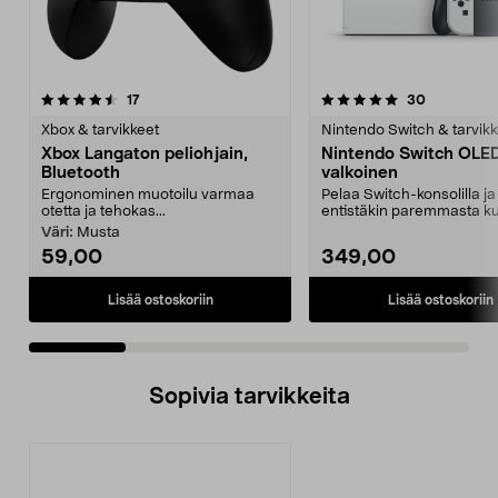
5.0 viidestä
arvostelut
4.5 viidestä
arvostelut
17
30
tähdestä
t
Xbox & tarvikkeet
Nintendo Switch & tarvikk
Xbox Langaton peliohjain,
Nintendo Switch OLED
Bluetooth
valkoinen
Ergonominen muotoilu varmaa
Pelaa Switch-konsolilla ja
otetta ja tehokas...
entistäkin paremmasta ku
äänen laadusta e...
Väri:
Musta
59,00
349,00
Lisää ostoskoriin
Lisää ostoskoriin
Sopivia tarvikkeita