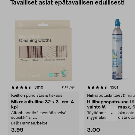
Tavalliset asiat epätavallisen edullisesti
4.5viidestä
arvostelut
4.5viidestä
arvostelu
3810
1561
(1,00/kpl)
tähdestä
t
Keittiön puhdistus & tiskaus
Hiilihapotuslaitteet & mau
Mikrokuituliina 32 x 31 cm, 4
Hiilihappopatruuna tä
kpl
vaihto Wassermaxx, 6
Aftonbladetin "itsestään selvä
Täyttöpatruuna, joka ost
-
suosikki" siiv...
myymälästä – muista ott
patruuna mukaasi m...
Laji:
Harmaa/beige
3,99
3,00