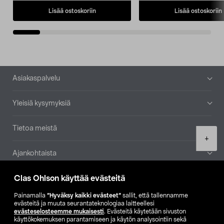
Lisää ostoskoriin
Lisää ostoskoriin
Alatunniste
Asiakaspalvelu
Yleisiä kysymyksiä
Tietoa meistä
Product
+
quantity
Ajankohtaista
Clas Ohlson käyttää evästeitä
Muut yrityksemme
Painamalla
”Hyväksy kaikki evästeet”
sallit, että tallennamme
Etsi myymälä
evästeitä ja muuta seurantateknologiaa laitteellesi
evästeselosteemme mukaisesti
. Evästeitä käytetään sivuston
käyttökokemuksen parantamiseen ja käytön analysointiin sekä