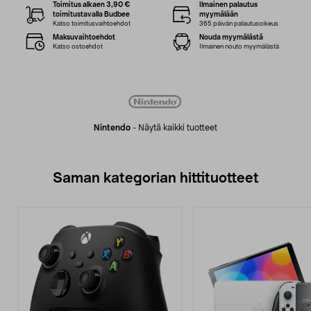
Toimitus alkaen 3,90 €
Ilmainen palautus
toimitustavalla Budbee
myymälään
Katso toimitusvaihtoehdot
365 päivän palautusoikeus
Maksuvaihtoehdot
Nouda myymälästä
Katso ostoehdot
Ilmainen nouto myymälästä
Nintendo
-
Näytä kaikki tuotteet
Saman kategorian hittituotteet