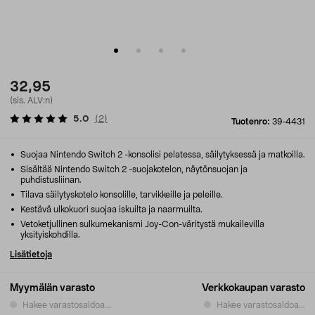
32,95
(sis. ALV:n)
5.0
(
2
)
Tuotenro:
39-4431
Suojaa Nintendo Switch 2 -konsolisi pelatessa, säilytyksessä ja matkoilla.
Sisältää Nintendo Switch 2 -suojakotelon, näytönsuojan ja
puhdistusliinan.
Tilava säilytyskotelo konsolille, tarvikkeille ja peleille.
Kestävä ulkokuori suojaa iskuilta ja naarmuilta.
Vetoketjullinen sulkumekanismi Joy-Con-väritystä mukailevilla
yksityiskohdilla.
Lisätietoja
Myymälän varasto
Verkkokaupan varasto
Hakee varastosaldoa...
Hakee varastosaldoa...