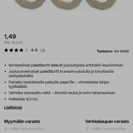
1,49
(sis. ALV:n)
4.0
(
4
)
Tuotenro:
44-6492
Koristeelliset pakettikortit tekevät joululahjasta entistäkin kauniimman.
Joulutunnelmaiset pakettikortit kranssimuotoilulla ja kimaltavilla
yksityiskohdilla.
Painettu laadukkaalle paksulle paperille – viimeistelee lahjan
tyylikkäästi.
Valmiiksi stanssattu reikä – kiinnitä nauha ja solmi lahjanauhaan.
Halkaisija: 6,3 cm.
Lisätietoja
Myymälän varasto
Verkkokaupan varasto
Hakee varastosaldoa...
Hakee varastosaldoa...