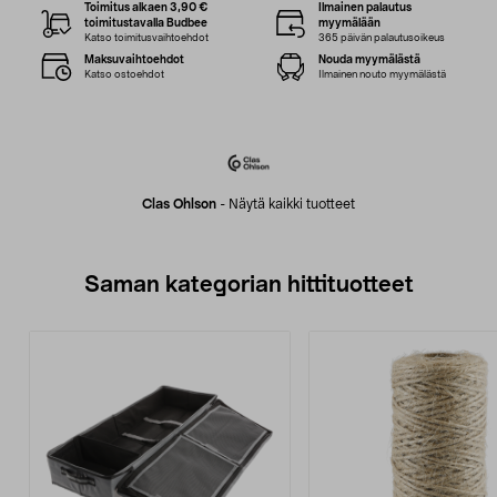
Toimitus alkaen 3,90 €
Ilmainen palautus
toimitustavalla Budbee
myymälään
Katso toimitusvaihtoehdot
365 päivän palautusoikeus
Maksuvaihtoehdot
Nouda myymälästä
Katso ostoehdot
Ilmainen nouto myymälästä
Clas Ohlson
-
Näytä kaikki tuotteet
Saman kategorian hittituotteet