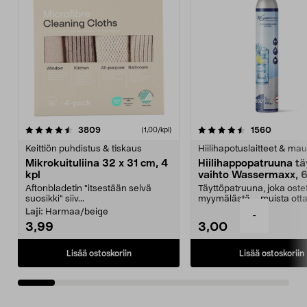
4.5viidestä
arvostelut
4.5viidestä
arvostel
3809
1560
(1,00/kpl)
tähdestä
t
Keittiön puhdistus & tiskaus
Hiilihapotuslaitteet & mau
Mikrokuituliina 32 x 31 cm, 4
Hiilihappopatruuna tä
kpl
vaihto Wassermaxx, 6
Aftonbladetin "itsestään selvä
Täyttöpatruuna, joka ost
suosikki" siiv...
myymälästä – muista ott
patruuna mukaasi m...
Laji:
Harmaa/beige
-
3,99
3,00
Lisää ostoskoriin
Lisää ostoskoriin