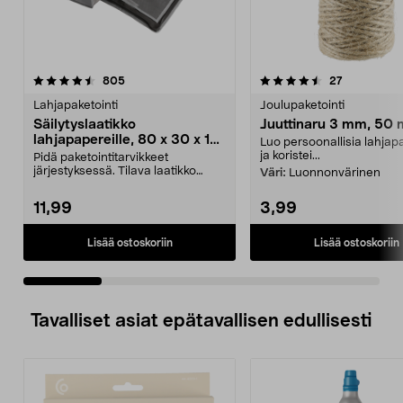
4.5 viidestä
arvostelut
4.0 viidestä
arvostelut
805
27
tähdestä
t
Lahjapaketointi
Joulupaketointi
Säilytyslaatikko
Juuttinaru 3 mm, 50 
lahjapapereille, 80 x 30 x 12
Luo persoonallisia lahjap
cm
ja koristei...
Pidä paketointitarvikkeet
järjestyksessä. Tilava laatikko
Väri:
Luonnonvärinen
lahjapapereille, lahja...
11,99
3,99
Lisää ostoskoriin
Lisää ostoskoriin
Tavalliset asiat epätavallisen edullisesti