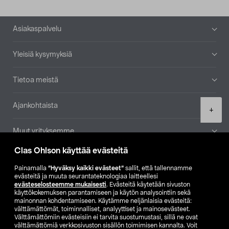
Alatunniste
Asiakaspalvelu
Yleisiä kysymyksiä
Tietoa meistä
Ajankohtaista
Product
+
quantity
Muut yrityksemme
Clas Ohlson käyttää evästeitä
Etsi myymälä
Painamalla
”Hyväksy kaikki evästeet”
sallit, että tallennamme
evästeitä ja muuta seurantateknologiaa laitteellesi
SE
NO
FI
evästeselosteemme mukaisesti
. Evästeitä käytetään sivuston
käyttökokemuksen parantamiseen ja käytön analysointiin sekä
FI
SV
mainonnan kohdentamiseen. Käytämme neljänlaisia evästeitä:
välttämättömät, toiminnalliset, analyyttiset ja mainosevästeet.
Välttämättömiin evästeisiin ei tarvita suostumustasi, sillä ne ovat
välttämättömiä verkkosivuston sisällön toimimisen kannalta. Voit