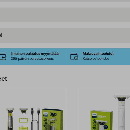
s)
Ilmainen palautus myymälään
Maksuvaihtoehdot
365 päivän palautusoikeus
Katso ostoehdot
eet