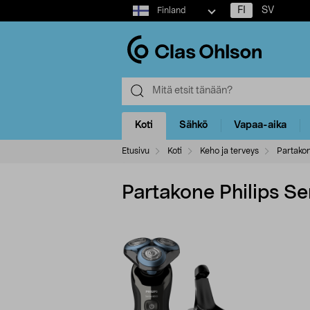
Select
FI
SV
Finland
market
Koti
Sähkö
Vapaa-aika
Etusivu
Koti
Keho ja terveys
Partako
Partakone Philips S