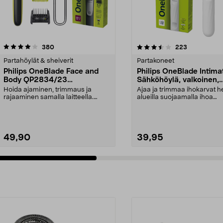
3.5 viidestä
arvostelut
4.5 viidestä
arvostelut
380
223
tähdestä
Partahöylät & sheiverit
Partakoneet
Philips OneBlade Face and
Philips OneBlade Intima
Body QP2834/23
Sähköhöylä, valkoinen,
Sähkökäyttöinen partahöylä
QP1924/22
Hoida ajaminen, trimmaus ja
Ajaa ja trimmaa ihokarvat he
rajaaminen samalla laitteella.
alueilla suojaamalla ihoa
Philips OneBlade QP28...
lisäsuojauksella. O...
49,90
39,95