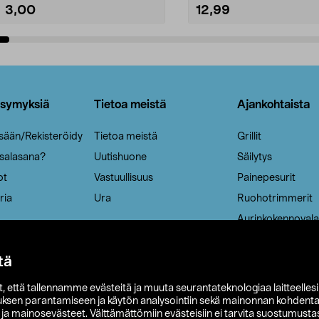
3,00
12,99
Lisää ostoskoriin
Lisää ostoskoriin
ysymyksiä
Tietoa meistä
Ajankohtaista
isään/Rekisteröidy
Tietoa meistä
Grillit
 salasana?
Uutishuone
Säilytys
ot
Vastuullisuus
Painepesurit
ria
Ura
Ruohotrimmerit
Aurinkokennovala
tä
it, että tallennamme evästeitä ja muuta seurantateknologiaa laitteelles
uksen parantamiseen ja käytön analysointiin sekä mainonnan kohdenta
t ja mainosevästeet. Välttämättömiin evästeisiin ei tarvita suostumustas