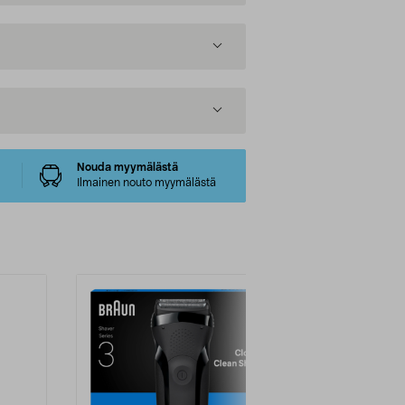
Nouda myymälästä
Ilmainen nouto myymälästä