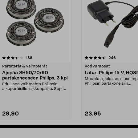
4.5viidestä
arvostelut
4.0viidestä
arvostelut
188
246
tähdestä
Partaterät & vaihtoterät
Koti varaosat
Ajopää SH50/70/90
Laturi Philips 15 V, HQ
partakoneeseen Philips, 3 kpl
Muuntaja, joka sopii useimp
Philipsin partakoneisiin,
Edullinen vaihtoehto Philipsin
hiustenleikkuukoneisiin...
alkuperäisille leikkuupäille. Sopii
Philipsin par...
29,90
23,95
Lisää ostoskoriin
Lisää ostoskoriin