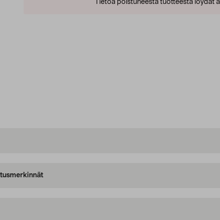
Tietoa poistuneesta tuotteesta löydät al
oitusmerkinnät