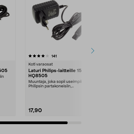
arvostelut
141
tähdestä
Koti varaosat
8505
Laturi Philips-laitteille 15 V,
HQ8505
iin
Muuntaja, joka sopii useimpiin
Philipsin partakoneisiin,
hiustenleikkuukoneisiin...
17,90
Lisää ostoskoriin