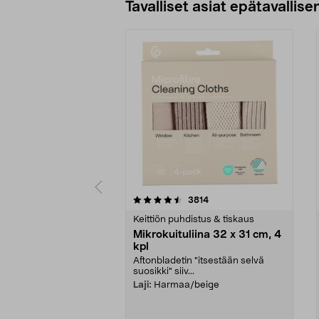
Tavalliset asiat epätavallisen
5viidestä
4.5viidestä
arvostelut
3814
tähdestä
tähdestä
Keittiön puhdistus & tiskaus
Mikrokuituliina 32 x 31 cm, 4
kpl
Aftonbladetin "itsestään selvä
suosikki" siiv...
Laji:
Harmaa/beige