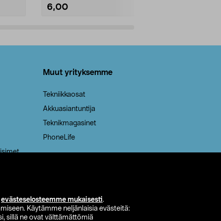
6,00
2,00
Lisää ostoskoriin
Lisää
Muut yrityksemme
Tekniikkaosat
Akkuasiantuntija
Teknikmagasinet
PhoneLife
isimet
i
evästeselosteemme mukaisesti
.
miseen. Käytämme neljänlaisia evästeitä:
i, sillä ne ovat välttämättömiä