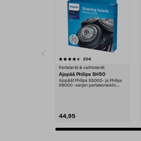
5viidestä
3.5viidestä
arvostelut
204
tähdestä
tähdestä
Partaterät & vaihtoterät
Ajopää Philips SH50
Ajopäät Philips S5000- ja Philips
S6000 -sarjan partakoneisiin.
Sopivat myös ma...
44,95
Lisää ostoskoriin