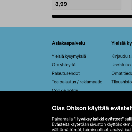
3,99
Lisää ostoskoriin
Alatunniste
Asiakaspalvelu
Yleisiä k
Yleisiä kysymyksiä
Kirjaudu s
Ota yhteyttä
Unohtuiko
Palautusehdot
Omat tied
Tee palautus / reklamaatio
Tilaushisto
Cookie policy
Toimitustavat
Clas Ohlson käyttää evästei
Saavutettavuus
Painamalla
”Hyväksy kaikki evästeet”
sall
Evästeitä käytetään sivuston käyttökokem
välttämättömät, toiminnalliset, analyyttise