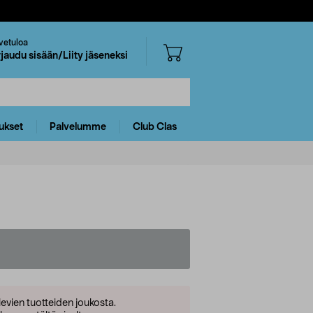
vetuloa
rjaudu sisään/Liity jäseneksi
ukset
Palvelumme
Club Clas
levien tuotteiden joukosta.