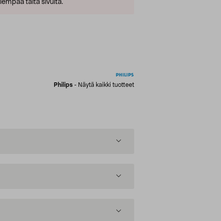
empaa tältä sivulta.
Philips
-
Näytä kaikki tuotteet