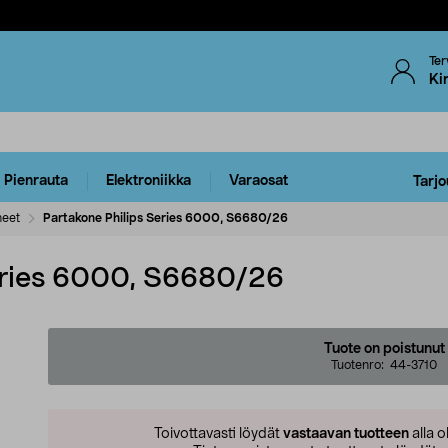
Ter
Ki
Pienrauta
Elektroniikka
Varaosat
Tarjo
neet
Partakone Philips Series 6000, S6680/26
eries 6000, S6680/26
Tuote on poistunut
Tuotenro:
44-3710
Toivottavasti löydät
vastaavan tuotteen
alla o