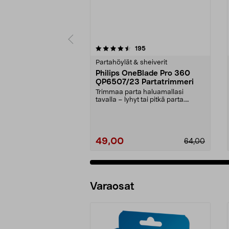
5 viidestä
4.0 viidestä
arvostelut
195
tähdestä
tähdestä
Partahöylät & sheiverit
Philips OneBlade Pro 360
QP6507/23 Partatrimmeri
Trimmaa parta haluamallasi
tavalla – lyhyt tai pitkä parta.
Philips OneBlade Pro...
49,00
64,00
Varaosat