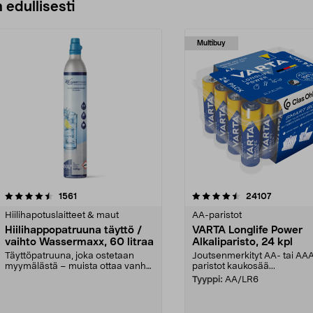
 edullisesti
Multibuy
4.5viidestä
arvostelut
4.5viidestä
arvostelut
1561
24107
tähdestä
Hiilihapotuslaitteet & maut
AA-paristot
Hiilihappopatruuna täyttö /
VARTA Longlife Power
vaihto Wassermaxx, 60 litraa
Alkaliparisto, 24 kpl
Täyttöpatruuna, joka ostetaan
Joutsenmerkityt AA- tai AA
myymälästä – muista ottaa vanha
paristot kaukosää...
patruuna mukaasi m...
Tyyppi:
AA/LR6