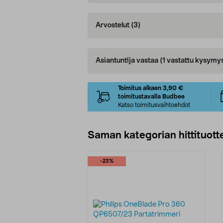
Arvostelut
(3)
Asiantuntija vastaa
(1 vastattu kysymy
Toimitus alkaen 3,90 €
toimitustavalla Budbee
Katso toimitusvaihtoehdot
Saman kategorian hittituott
-23%