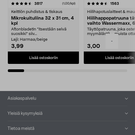
4.5viidestä
arvostelut
4.5viidestä
arvostelu
3817
1563
(1,00/kpl)
tähdestä
t
Keittiön puhdistus & tiskaus
Hiilihapotuslaitteet & mau
Mikrokuituliina 32 x 31 cm, 4
Hiilihappopatruuna tä
kpl
vaihto Wassermaxx, 6
Aftonbladetin "itsestään selvä
Täyttöpatruuna, joka ost
suosikki" siiv...
myymälästä – muista ott
patruuna mukaasi m...
Laji:
Harmaa/beige
-
3,99
3,00
Lisää ostoskoriin
Lisää ostoskoriin
Alatunniste
Asiakaspalvelu
Yleisiä kysymyksiä
Tietoa meistä