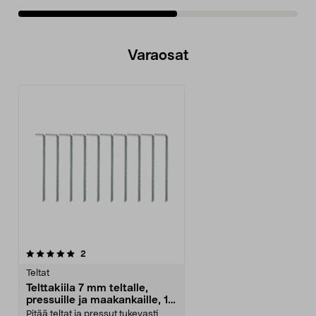
Varaosat
arvostelut
2
Teltat
Telttakiila 7 mm teltalle,
pressuille ja maakankaille, 10
kpl
Pitää teltat ja pressut tukevasti