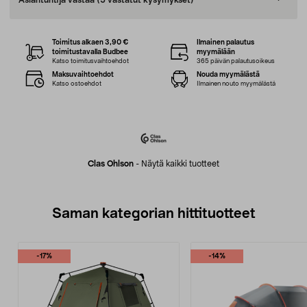
Asiantuntija vastaa
(5 vastatut kysymykset)
Toimitus alkaen 3,90 €
Ilmainen palautus
toimitustavalla Budbee
myymälään
Katso toimitusvaihtoehdot
365 päivän palautusoikeus
Maksuvaihtoehdot
Nouda myymälästä
Katso ostoehdot
Ilmainen nouto myymälästä
Clas Ohlson
-
Näytä kaikki tuotteet
Saman kategorian hittituotteet
-17%
-14%