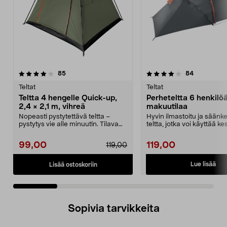
4.0 viidestä
arvostelut
3.0 viidestä
arvostelut
85
84
tähdestä
t
Teltat
Teltat
Teltta 4 hengelle Quick-up,
Perheteltta 6 henkilöä
2,4 × 2,1 m, vihreä
makuutilaa
Nopeasti pystytettävä teltta –
Hyvin ilmastoitu ja säänk
pystytys vie alle minuutin. Tilava
teltta, jotka voi käyttää kes
teltta 4 henge...
keväällä ja s...
99,00
119,00
119,00
Lue lisää
Lisää ostoskoriin
Sopivia tarvikkeita