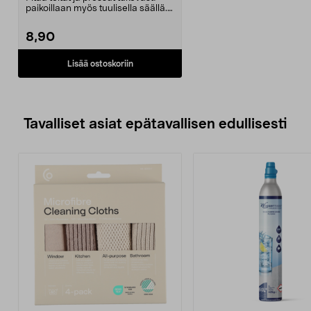
paikoillaan myös tuulisella säällä.
Tukevat ma...
8,90
Lisää ostoskoriin
Tavalliset asiat epätavallisen edullisesti