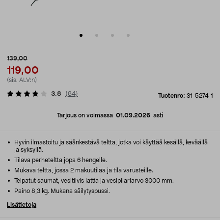
139,00
119,00
(sis. ALV:n)
3.8
(
84
)
Tuotenro:
31-5274-1
Tarjous on voimassa
01.09.2026
asti
Hyvin ilmastoitu ja säänkestävä teltta, jotka voi käyttää kesällä, keväällä
ja syksyllä.
Tilava perheteltta jopa 6 hengelle.
Mukava teltta, jossa 2 makuutilaa ja tila varusteille.
Teipatut saumat, vesitiivis lattia ja vesipilariarvo 3000 mm.
Paino 8,3 kg. Mukana säilytyspussi.
Lisätietoja