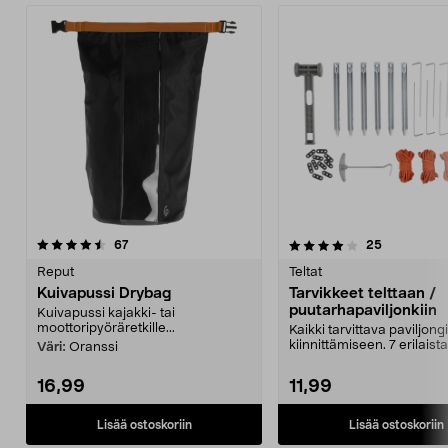
4.0viidestä
arvostelut
4.5viidestä
arvostelut
67
25
tähdestä
t
Reput
Teltat
Kuivapussi Drybag
Tarvikkeet telttaan /
puutarhapaviljonkiin
Kuivapussi kajakki- tai
moottoripyöräretkille...
Kaikki tarvittava paviljong
kiinnittämiseen. 7 erilaista
Väri:
Oranssi
tarviketta teltan tai...
16,99
11,99
Lisää ostoskoriin
Lisää ostoskoriin