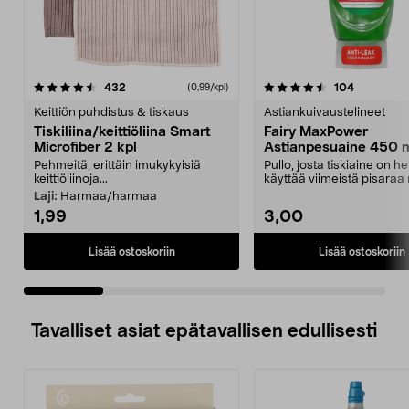
4.5 viidestä
arvostelut
4.5 viidestä
arvostelut
432
104
(0,99/kpl)
tähdestä
t
Keittiön puhdistus & tiskaus
Astiankuivaustelineet
Tiskiliina/keittiöliina Smart
Fairy MaxPower
Microfiber 2 kpl
Astianpesuaine 450 
Pehmeitä, erittäin imukykyisiä
Pullo, josta tiskiaine on h
keittiöliinoja...
käyttää viimeistä pisaraa
Fairy MaxPowe...
Laji:
Harmaa/harmaa
1,99
3,00
Lisää ostoskoriin
Lisää ostoskoriin
Tavalliset asiat epätavallisen edullisesti