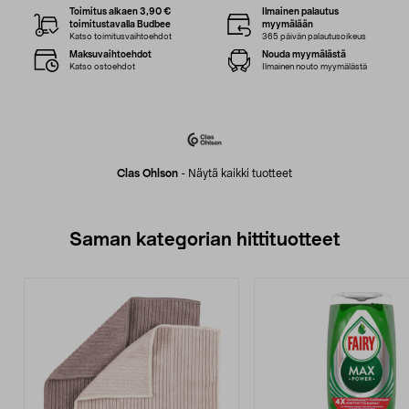
Toimitus alkaen 3,90 €
Ilmainen palautus
toimitustavalla Budbee
myymälään
Katso toimitusvaihtoehdot
365 päivän palautusoikeus
Maksuvaihtoehdot
Nouda myymälästä
Katso ostoehdot
Ilmainen nouto myymälästä
Clas Ohlson
-
Näytä kaikki tuotteet
Saman kategorian hittituotteet