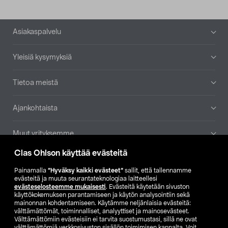
Alatunniste
Asiakaspalvelu
Yleisiä kysymyksiä
Tietoa meistä
Ajankohtaista
Muut yrityksemme
Clas Ohlson käyttää evästeitä
Etsi myymälä
Painamalla
”Hyväksy kaikki evästeet”
sallit, että tallennamme
evästeitä ja muuta seurantateknologiaa laitteellesi
SE
NO
FI
evästeselosteemme mukaisesti
. Evästeitä käytetään sivuston
käyttökokemuksen parantamiseen ja käytön analysointiin sekä
FI
SV
mainonnan kohdentamiseen. Käytämme neljänlaisia evästeitä:
välttämättömät, toiminnalliset, analyyttiset ja mainosevästeet.
Välttämättömiin evästeisiin ei tarvita suostumustasi, sillä ne ovat
välttämättömiä verkkosivuston sisällön toimimisen kannalta. Voit