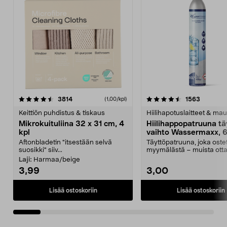
4.5viidestä
arvostelut
4.5viidestä
arvostelu
3814
1563
(1,00/kpl)
tähdestä
t
Keittiön puhdistus & tiskaus
Hiilihapotuslaitteet & mau
Mikrokuituliina 32 x 31 cm, 4
Hiilihappopatruuna tä
kpl
vaihto Wassermaxx, 6
Aftonbladetin "itsestään selvä
Täyttöpatruuna, joka ost
suosikki" siiv...
myymälästä – muista ott
patruuna mukaasi m...
Laji:
Harmaa/beige
3,99
3,00
Lisää ostoskoriin
Lisää ostoskoriin