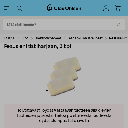
Etusivu
Koti
Keittiötarvikkeet
Astiankuivaustelineet
Pesusieni ti
Pesusieni tiskiharjaan, 3 kpl
Toivottavasti löydät
vastaavan tuotteen
alla olevien
tuotteiden joukosta.
Tietoa poistuneesta tuotteesta
löydät alempaa tältä sivulta.