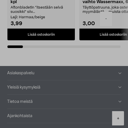
kpl
vaihto Wassermaxx, 6
Aftonbladetin "itsestään selvä
Täyttöpatruuna, joka ost
suosikki" siiv...
myymälästä – muista ott
patruuna mukaasi m...
Laji:
Harmaa/beige
-
3,99
3,00
Lisää ostoskoriin
Lisää ostoskoriin
Alatunniste
Asiakaspalvelu
Yleisiä kysymyksiä
Tietoa meistä
Ajankohtaista
Product
+
quantity