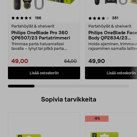
4.0 viidestä
arvostelut
4.0 viidestä
arvostelut
196
381
tähdestä
t
Partahöylät & sheiverit
Partahöylät & sheiverit
Philips OneBlade Pro 360
Philips OneBlade Fac
QP6507/23 Partatrimmeri
Body QP2834/23
Sähkökäyttöinen part
Trimmaa parta haluamallasi
Hoida ajaminen, trimmaus
tavalla – lyhyt tai pitkä parta.
rajaaminen samalla laittee
Philips OneBlade Pro...
Philips OneBlade QP28...
49,00
49,90
64,00
Lisää ostoskoriin
Lisää ostoskoriin
Sopivia tarvikkeita
-8%