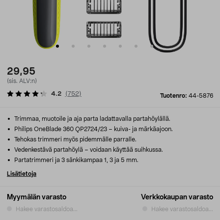
29,95
(sis. ALV:n)
4.2
(
752
)
Tuotenro:
44-5876
Trimmaa, muotoile ja aja parta ladattavalla partahöylällä.
Philips OneBlade 360 QP2724/23 – kuiva- ja märkäajoon.
Tehokas trimmeri myös pidemmälle parralle.
Vedenkestävä partahöylä – voidaan käyttää suihkussa.
Partatrimmeri ja 3 sänkikampaa 1, 3 ja 5 mm.
Lisätietoja
Myymälän varasto
Verkkokaupan varasto
Hakee varastosaldoa...
Hakee varastosaldoa...