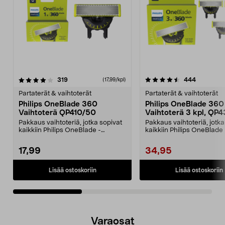
4.5viidestä
arvostelut
4.5viidestä
arvostelut
319
444
(17,99/kpl)
tähdestä
t
Partaterät & vaihtoterät
Partaterät & vaihtoterät
Philips OneBlade 360
Philips OneBlade 360
Vaihtoterä QP410/50
Vaihtoterä 3 kpl, QP
Pakkaus vaihtoteriä, jotka sopivat
Pakkaus vaihtoteriä, jotka
kaikkiin Philips OneBlade -
kaikkiin Philips OneBlade 
malleihin (paitsi ...
malleihin (paitsi ...
17,99
34,95
Lisää ostoskoriin
Lisää ostoskoriin
Varaosat