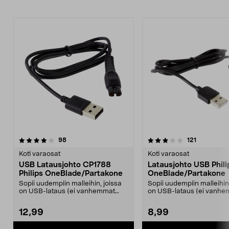
3.5viidestä
arvostelut
arvostelut
98
121
tähdestä
Koti varaosat
Koti varaosat
USB Latausjohto CP1788
Latausjohto USB Phili
Philips OneBlade/Partakone
OneBlade/Partakone
Sopii uudempiin malleihin, joissa
Sopii uudempiin malleihin,
on USB-lataus (ei vanhemmat
on USB-lataus (ei vanh
mallit, joissa on ...
mallit, joissa on ...
12,99
8,99