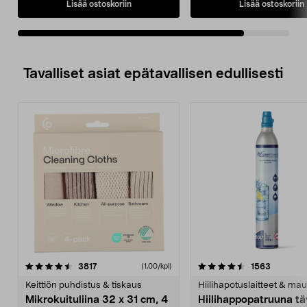
Lisää ostoskoriin
Lisää ostoskoriin
Tavalliset asiat epätavallisen edullisesti
4.5viidestä
arvostelut
4.5viidestä
arvostelu
3817
1563
(1,00/kpl)
tähdestä
t
Keittiön puhdistus & tiskaus
Hiilihapotuslaitteet & mau
Mikrokuituliina 32 x 31 cm, 4
Hiilihappopatruuna tä