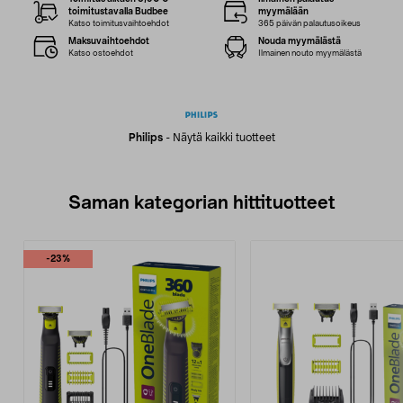
toimitustavalla Budbee
myymälään
Katso toimitusvaihtoehdot
365 päivän palautusoikeus
Maksuvaihtoehdot
Nouda myymälästä
Katso ostoehdot
Ilmainen nouto myymälästä
Philips
-
Näytä kaikki tuotteet
Saman kategorian hittituotteet
-23%