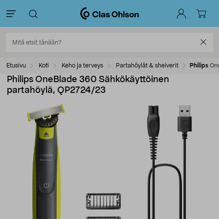
Etusivu
Koti
Keho ja terveys
Partahöylät & sheiverit
Philips O
Philips OneBlade 360 Sähkökäyttöinen
partahöylä, QP2724/23