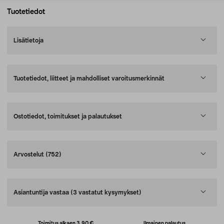
Tuotetiedot
Lisätietoja
Tuotetiedot, liitteet ja mahdolliset varoitusmerkinnät
Ostotiedot, toimitukset ja palautukset
Arvostelut
(752)
Asiantuntija vastaa
(3 vastatut kysymykset)
Toimitus alkaen 3,90 €
Ilmainen palautus