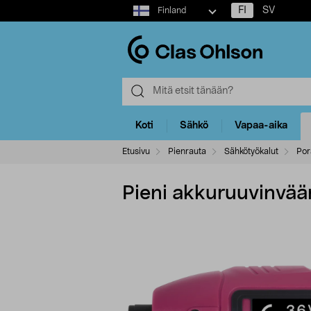
Select
FI
SV
Finland
market
Koti
Sähkö
Vapaa-aika
Etusivu
Pienrauta
Sähkötyökalut
Por
Pieni akkuruuvinvään