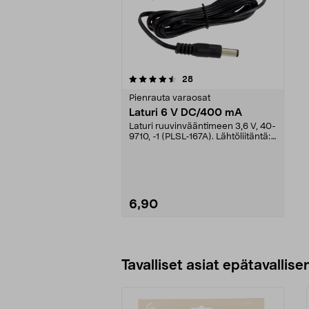
5viidestä
arvostelut
28
tähdestä
Pienrauta varaosat
Laturi 6 V DC/400 mA
Laturi ruuvinvääntimeen 3,6 V, 40-
9710, -1 (PLSL-167A). Lähtöliitäntä:
12 x 5,5 ...
6,90
Lisää ostoskoriin
Tavalliset asiat epätavallisen