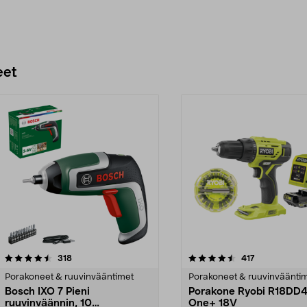
eet
4.5 viidestä
arvostelut
4.5 viidestä
arvostelut
318
417
tähdestä
Porakoneet & ruuvinvääntimet
Porakoneet & ruuvinväänti
Bosch IXO 7 Pieni
Porakone Ryobi R18DD
ruuvinväännin, 10
One+ 18V