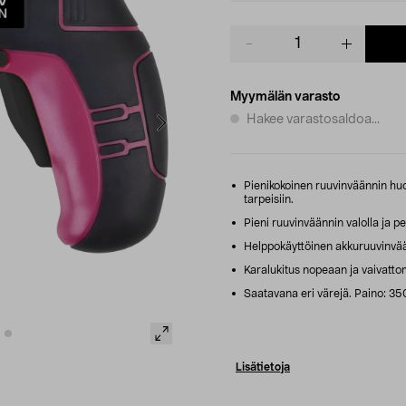
Product
quantity
Myymälän varasto
Hakee varastosaldoa...
Pienikokoinen ruuvinväännin huo
tarpeisiin.
Pieni ruuvinväännin valolla ja p
Helppokäyttöinen akkuruuvinvää
Karalukitus nopeaan ja vaivatto
Saatavana eri värejä. Paino: 3
Lisätietoja