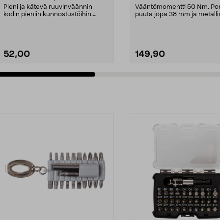
ruuvauskärkeä, ladattava
Pieni ja kätevä ruuvinväännin
Vääntömomentti 50 Nm. Po
kodin pieniin kunnostustöihin.
puuta jopa 38 mm ja metalli
Bosch IXO 7 – johdo...
mm. Ryobi R18DD4 -po...
52,00
149,90