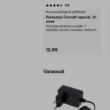
5viidestä
4.5viidestä
arvostelut
119
tähdestä
tähdestä
Ruuvauskärjet & pidikkeet
Palasarja Cocraft special, 31
osaa
30 palaa erikoisruuveille, T
nastalla, kuusio nastalla, nelikanta,
ura nastalla,...
12,99
Lisää ostoskoriin
Varaosat