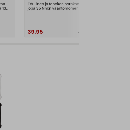
raa
Edullinen ja tehokas porakone
LXC – paras p
a 13
jopa 35 Nm:n vääntömomentilla.
omien työkalu
Cocraft LXC DD650 –...
(Aftonbladet 2
39,95
69,00
49,95