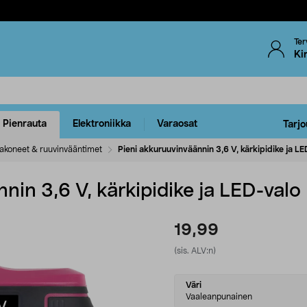
Ter
Ki
Pienrauta
Elektroniikka
Varaosat
Tarjo
akoneet & ruuvinvääntimet
Pieni akkuruuvinväännin 3,6 V, kärkipidike ja L
nin 3,6 V, kärkipidike ja LED-valo
19,99
(sis. ALV:n)
Select
Väri
variant
Vaaleanpunainen