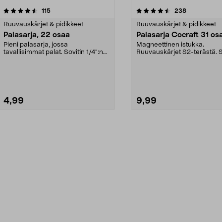
4.5viidestä
arvostelut
arvostelut
115
238
tähdestä
Ruuvauskärjet & pidikkeet
Ruuvauskärjet & pidikkeet
Palasarja, 22 osaa
Palasarja Cocraft 31 os
Pieni palasarja, jossa
Magneettinen istukka.
tavallisimmat palat. Sovitin 1/4":n
Ruuvauskärjet S2-terästä. S
hylsyille ja magneett...
jossa 1/4":n kiinnitys....
4,99
9,99
Lisää ostoskoriin
Lisää ostoskoriin