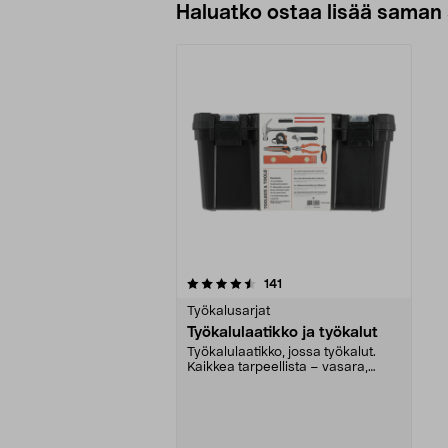
Haluatko ostaa lisää saman 
5viidestä
arvostelut
141
tähdestä
Työkalusarjat
Työkalulaatikko ja työkalut
Työkalulaatikko, jossa työkalut.
Kaikkea tarpeellista – vasara,
jakoavain, pihdi...