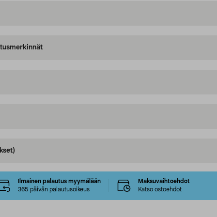
oitusmerkinnät
kset)
Ilmainen palautus myymälään
Maksuvaihtoehdot
365 päivän palautusoikeus
Katso ostoehdot