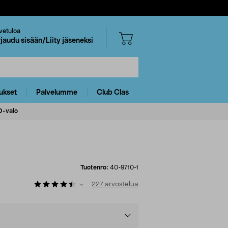
vetuloa
rjaudu sisään/Liity jäseneksi
ukset
Palvelumme
Club Clas
ED-valo
Tuotenro:
40-9710-1
227
arvostelua