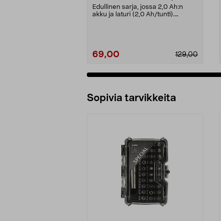
mukana akku, IW500-BL
Edullinen sarja, jossa 2,0 Ah:n
akku ja laturi (2,0 Ah/tunti).
Cocraft LXC IW500...
69,00
129,00
Sopivia tarvikkeita