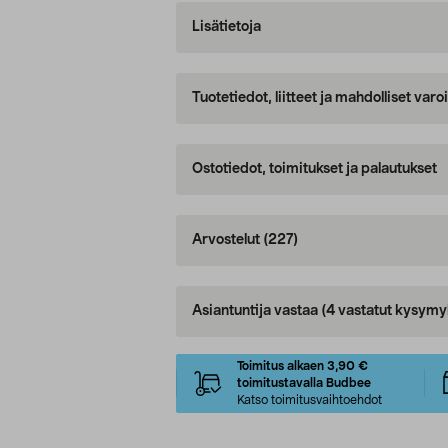
Lisätietoja
Tuotetiedot, liitteet ja mahdolliset var
Ostotiedot, toimitukset ja palautukset
Arvostelut
(227)
Asiantuntija vastaa
(4 vastatut kysymy
Toimitus alkaen 3,90 €
toimitustavalla Budbee
Katso toimitusvaihtoehdot