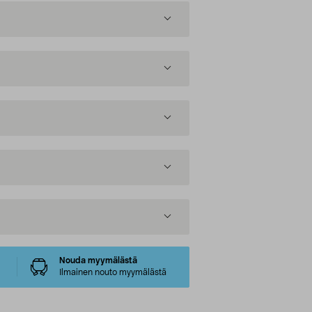
Nouda myymälästä
Ilmainen nouto myymälästä