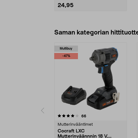
24,95
Lisää ostoskoriin
Saman kategorian hittituott
Multibuy
-47%
0 viidestä
4.5 viidestä
arvostelut
66
tähdestä
tähdestä
Mutterinvääntimet
Cocraft LXC
Mutterinväännnin 18 V,