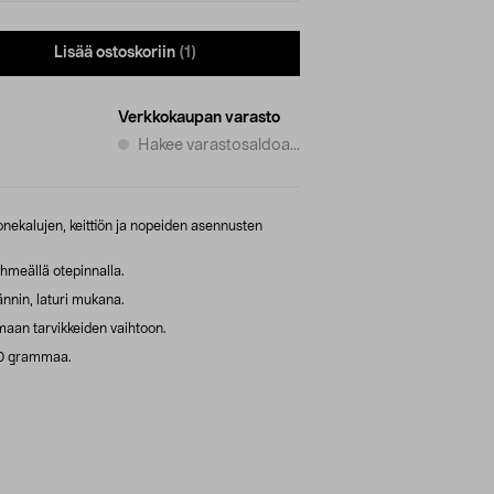
Lisää ostoskoriin
(1)
Verkkokaupan varasto
Hakee varastosaldoa...
nekalujen, keittiön ja nopeiden asennusten
ehmeällä otepinnalla.
nnin, laturi mukana.
maan tarvikkeiden vaihtoon.
50 grammaa.