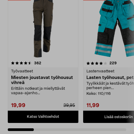
4.0 viidestä
arvostelut
4.0 viidestä
arvostelut
362
229
tähdestä
t
Työvaatteet
Lastenvaatteet
Miesten joustavat työhousut
Lasten työhousut, pet
vihreä
Tyylikkäät ja kestävät työ
perheen pien...
Erittäin notkeat ja miellyttävät
vapaa-ajanho...
Koko:
110/116
19,99
11,99
39,95
Katso Vaihtoehdot
Lisää ostoskoriin