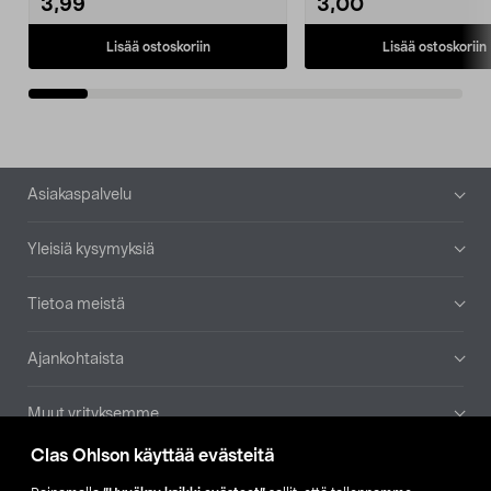
3,99
3,00
Lisää ostoskoriin
Lisää ostoskoriin
Alatunniste
Asiakaspalvelu
Yleisiä kysymyksiä
Tietoa meistä
Ajankohtaista
Muut yrityksemme
Clas Ohlson käyttää evästeitä
Etsi myymälä