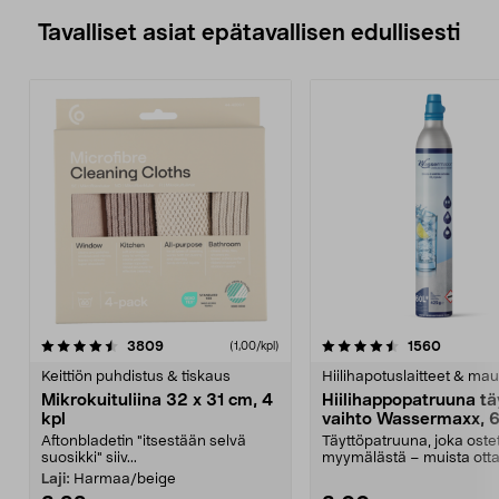
Tavalliset asiat epätavallisen edullisesti
4.5viidestä
arvostelut
4.5viidestä
arvostel
3809
1560
(1,00/kpl)
tähdestä
t
Keittiön puhdistus & tiskaus
Hiilihapotuslaitteet & mau
Mikrokuituliina 32 x 31 cm, 4
Hiilihappopatruuna tä
kpl
vaihto Wassermaxx, 6
Aftonbladetin "itsestään selvä
Täyttöpatruuna, joka ost
suosikki" siiv...
myymälästä – muista ott
patruuna mukaasi m...
Laji:
Harmaa/beige