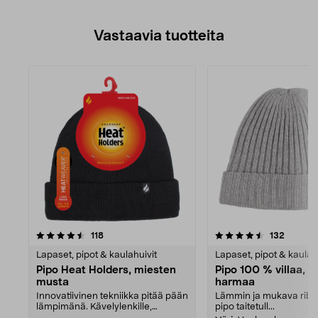
Vastaavia tuotteita
4.5viidestä
arvostelut
4.5viidestä
arvostel
118
132
tähdestä
Lapaset, pipot & kaulahuivit
Lapaset, pipot & kaulah
Pipo Heat Holders, miesten
Pipo 100 % villaa, O
musta
harmaa
Innovatiivinen tekniikka pitää pään
Lämmin ja mukava ribb
lämpimänä. Kävelylenkille,
pipo taitetull...
bussipysäkillä od...