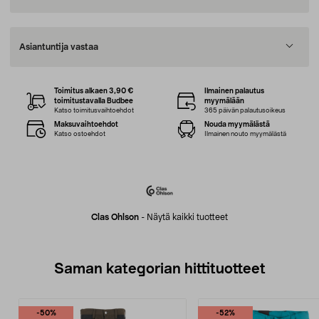
Asiantuntija vastaa
Toimitus alkaen 3,90 €
Ilmainen palautus
toimitustavalla Budbee
myymälään
Katso toimitusvaihtoehdot
365 päivän palautusoikeus
Maksuvaihtoehdot
Nouda myymälästä
Katso ostoehdot
Ilmainen nouto myymälästä
Clas Ohlson
-
Näytä kaikki tuotteet
Saman kategorian hittituotteet
-50%
-52%