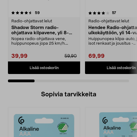
4.0 viidestä
arvostelut
4.0 viidestä
arvostelut
59
57
tähdestä
t
Radio-ohjattavat lelut
Radio-ohjattavat lelut
Shadow Storm radio-
Hendee Radio-ohjatta
ohjattava kilpavene, yli 8-
ulkokäyttöön, yli 14-vu
vuotiaille
Nopea radio-ohjattava vene,
Huippunopea kilpa-auto, 
huippunopeus jopa 25 km/h.
isot renkaat ja jousitus -
Shadow Storm -kilpavene –...
enimmäisnopeus jopa ...
39,99
69,99
59,90
Lisää ostoskoriin
Lisää ostoskoriin
Sopivia tarvikkeita