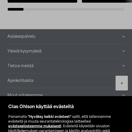
Alatunniste
Asiakaspalvelu
Yleisiä kysymyksiä
Tietoa meistä
Ajankohtaista
Product
+
quantity
Muut yrityksemme
Clas Ohlson käyttää evästeitä
Etsi myymälä
Painamalla
”Hyväksy kaikki evästeet”
sallit, että tallennamme
evästeitä ja muuta seurantateknologiaa laitteellesi
SE
NO
FI
evästeselosteemme mukaisesti
. Evästeitä käytetään sivuston
käyttökokemuksen parantamiseen ja käytön analysointiin sekä