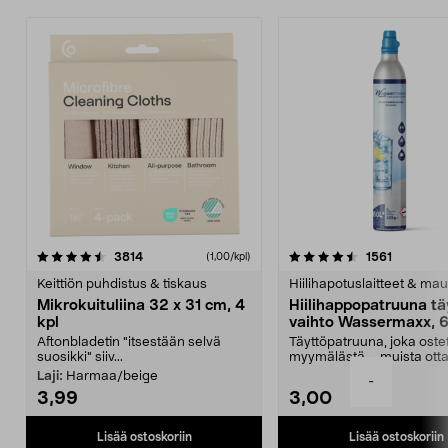
4.5viidestä
arvostelut
4.5viidestä
arvostelu
3814
1561
(1,00/kpl)
tähdestä
t
Keittiön puhdistus & tiskaus
Hiilihapotuslaitteet & mau
Mikrokuituliina 32 x 31 cm, 4
Hiilihappopatruuna tä
kpl
vaihto Wassermaxx, 6
Aftonbladetin "itsestään selvä
Täyttöpatruuna, joka ost
suosikki" siiv...
myymälästä – muista ott
patruuna mukaasi m...
Laji:
Harmaa/beige
-
3,99
3,00
Lisää ostoskoriin
Lisää ostoskoriin