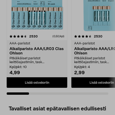
4.5viidestä
arvostelut
4.5viidestä
arvostel
2530
2530
(0,50/kpl)
tähdestä
t
AAA-paristot
AAA-paristot
Alkaliparisto AAA/LR03 Clas
Alkaliparisto AAA/LR
Ohlson
Ohlson
Pitkäikäiset paristot
Pitkäikäiset paristot
keittiöajastimiin, task...
keittiöajastimiin, task...
Kpl/pkt:
10
Kpl/pkt:
4
4,99
2,99
Lisää ostoskoriin
Lisää ostoskoriin
Tavalliset asiat epätavallisen edullisesti