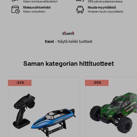
Katso toimitusvaihtoehdot
365 päivän palautusoikeus
Maksuvaihtoehdot
Nouda myymälästä
Katso ostoehdot
Ilmainen nouto myymälästä
Exost
-
Näytä kaikki tuotteet
Saman kategorian hittituotteet
-33%
-30%