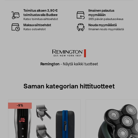
Toimitus alkaen 3,90 €
Ilmainen palautus
toimitustavalla Budbee
myymälään
Katso toimitusvaihtoehdot
365 päivän palautusoikeus
Maksuvaihtoehdot
Nouda myymälästä
Katso ostoehdot
Ilmainen nouto myymälästä
Remington
-
Näytä kaikki tuotteet
Saman kategorian hittituotteet
-9%