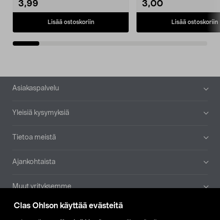
3,99
3,00
Lisää ostoskoriin
Lisää ostoskoriin
Alatunniste
Asiakaspalvelu
Yleisiä kysymyksiä
Tietoa meistä
Ajankohtaista
Muut yrityksemme
Clas Ohlson käyttää evästeitä
Etsi myymälä