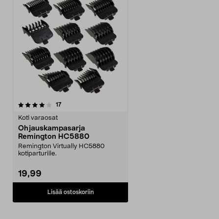
arvostelut
17
Koti varaosat
Ohjauskampasarja
Remington HC5880
Remington Virtually HC5880
kotiparturille.
19,99
Lisää ostoskoriin