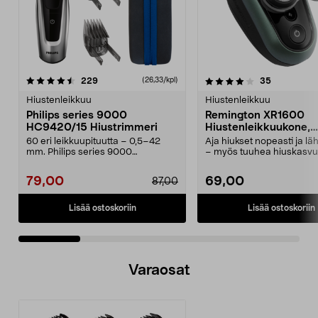
4.0 viidestä
arvostelut
4.0 viidestä
arvostelut
229
35
(26,33/kpl)
tähdestä
t
Hiustenleikkuu
Hiustenleikkuu
Philips series 9000
Remington XR1600
HC9420/15 Hiustrimmeri
Hiustenleikkuukone,
akkukäyttöinen
60 eri leikkuupituutta – 0,5–42
Aja hiukset nopeasti ja lä
mm. Philips series 9000
– myös tuuhea hiuskasvus
hiustrimmeri – käytä joh...
paksut hiukse...
79,00
69,00
87,00
Lisää ostoskoriin
Lisää ostoskoriin
Varaosat