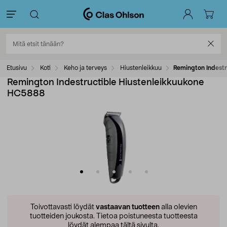
Etusivu
Koti
Keho ja terveys
Hiustenleikkuu
Remington Indest
Remington Indestructible Hiustenleikkuukone
HC5888
Toivottavasti löydät
vastaavan tuotteen
alla olevien
tuotteiden joukosta.
Tietoa poistuneesta tuotteesta
löydät alempaa tältä sivulta.