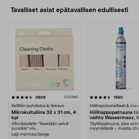
Tavalliset asiat epätavallisen edullisesti
4.5viidestä
arvostelut
4.5viidestä
arvostel
3809
1560
(1,00/kpl)
tähdestä
t
Keittiön puhdistus & tiskaus
Hiilihapotuslaitteet & mau
Mikrokuituliina 32 x 31 cm, 4
Hiilihappopatruuna tä
kpl
vaihto Wassermaxx, 6
Aftonbladetin "itsestään selvä
Täyttöpatruuna, joka ost
suosikki" siiv...
myymälästä – muista ott
patruuna mukaasi m...
Laji:
Harmaa/beige