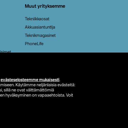
Muut yrityksemme
Tekniikkaosat
Akkuasiantuntija
Teknikmagasinet
PhoneLife
isimet
i
evästeselosteemme mukaisesti
.
miseen. Käytämme neljänlaisia evästeitä:
i, sillä ne ovat välttämättömiä
den hyväksyminen on vapaaehtoista. Voit
si myymälä