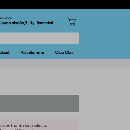
vetuloa
rjaudu sisään/Liity jäseneksi
ukset
Palvelumme
Club Clas
levien tuotteiden joukosta.