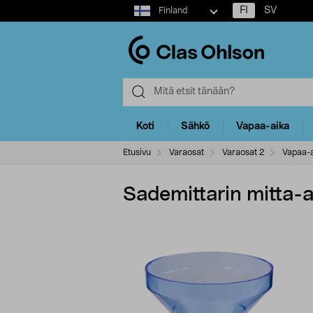
Select
FI
SV
Finland
market
Koti
Sähkö
Vapaa-aika
Etusivu
Varaosat
Varaosat 2
Vapaa-a
Sademittarin mitta-a