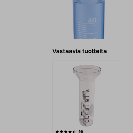
Vastaavia tuotteita
5viidestä
arvostelut
99