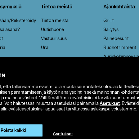
ysymyksiä
Tietoa meistä
Ajankohtaista
isään/Rekisteröidy
Tietoa meistä
Grillit
 salasana?
Uutishuone
Säilytys
ot
Vastuullisuus
Painepesurit
ria
Ura
Ruohotrimmerit
Aurinkokennovala
tä
it, että tallennamme evästeitä ja muuta seurantateknologiaa laitteelles
uksen parantamiseen ja käytön analysointiin sekä mainonnan kohdenta
t ja mainosevästeet. Välttämättömiin evästeisiin ei tarvita suostumustas
a. Voit halutessasi muuttaa asetuksiasi painamalla
Asetukset
. Evästei
lla evästeasetuksiasi, apua saat tarvittaessa asiakaspalvelustamme.
 Ohlson
Club Clas
Ostoehdot
Tietosuojaseloste
Et
Näytä hinnat ilman ALV:a
Poista kaikki
Asetukset