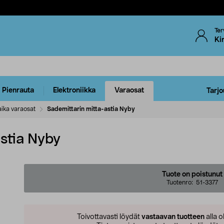
Ter
Ki
Pienrauta
Elektroniikka
Varaosat
Tarjo
ika varaosat
Sademittarin mitta-astia Nyby
stia Nyby
Tuote on poistunut
Tuotenro:
51-3377
Toivottavasti löydät
vastaavan tuotteen
alla o