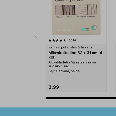
5viidestä
4.5viidestä
arvostelut
3814
tähdestä
tähdestä
Keittiön puhdistus & tiskaus
Mikrokuituliina 32 x 31 cm, 4
kpl
Aftonbladetin "itsestään selvä
suosikki" siiv...
Laji:
Harmaa/beige
3,99
Lisää ostoskoriin
Alatunniste