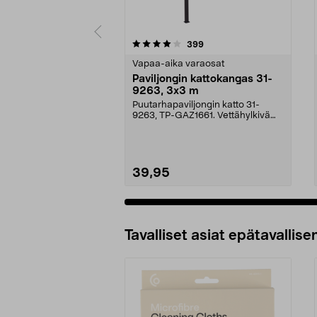
0 viidestä
4.5 viidestä
arvostelut
399
tähdestä
tähdestä
Vapaa-aika varaosat
Paviljongin kattokangas 31-
9263, 3x3 m
Puutarhapaviljongin katto 31-
9263, TP-GAZ1661. Vettähylkivä
polyesteriä. Huom! ...
39,95
Tavalliset asiat epätavallisen