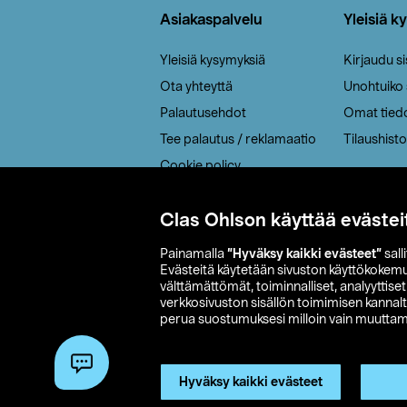
Asiakaspalvelu
Yleisiä k
Yleisiä kysymyksiä
Kirjaudu s
Ota yhteyttä
Unohtuiko
Palautusehdot
Omat tied
Tee palautus / reklamaatio
Tilaushisto
Cookie policy
Toimitustavat
Clas Ohlson käyttää evästei
Saavutettavuus
Painamalla
”Hyväksy kaikki evästeet”
sall
Evästeitä käytetään sivuston käyttökokem
välttämättömät, toiminnalliset, analyyttise
verkkosivuston sisällön toimimisen kannalt
perua suostumuksesi milloin vain muuttama
© 2026 Clas
Hyväksy kaikki evästeet