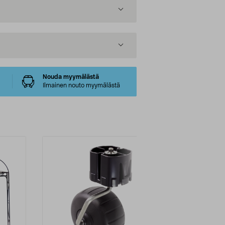
Nouda myymälästä
Ilmainen nouto myymälästä