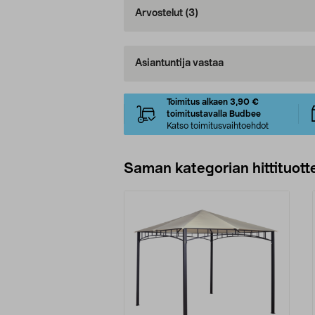
Arvostelut
(3)
Asiantuntija vastaa
Toimitus alkaen 3,90 €
toimitustavalla Budbee
Katso toimitusvaihtoehdot
Saman kategorian hittituott