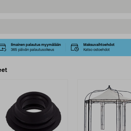
Ilmainen palautus myymälään
Maksuvaihtoehdot
365 päivän palautusoikeus
Katso ostoehdot
eet