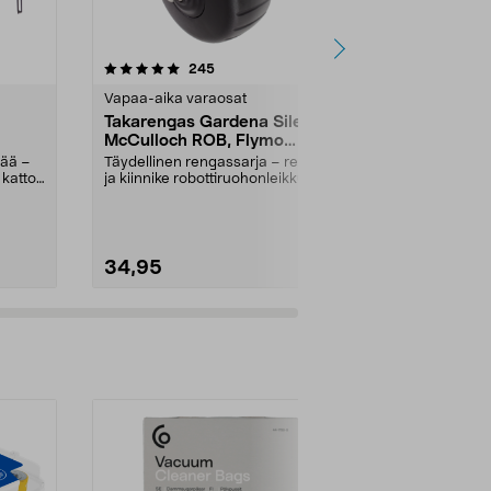
5.0 viidestä
arvostelut
4.5
245
8
tähdestä
tähdestä
Vapaa-aika varaosat
Vapaa-aika v
Takarengas Gardena Sileno,
Matalajänni
McCulloch ROB, Flymo
Gardena/H
Easilife
ch/Flymo
kää –
Täydellinen rengassarja – rengas
Käytetään mu
 katto.
ja kiinnike robottiruohonleikkuriin.
ja latausasem
Takapyörä ...
robottiruohon.
34,95
26,95