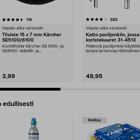
4.0 viidestä
arvostelut
5.0 viidestä
arvostelut
116
380
tähdestä
Vapaa-aika varaosat
Vapaa-aika varaosat
Tiiviste 15 x 7 mm Kärcher
Katto paviljonkiin, jossa
SE5100/6100
koristekaaret 31-4513
Kumitiiviste Kärcher SE 5100- ja
Pidennä paviljonkisi käyttöi
SE6100 -tekstiili- ja
korjaa tai korvaa rikkinäinen
mattopesureihin.
Puutarhap...
3,99
49,95
 edullisesti
Multibuy