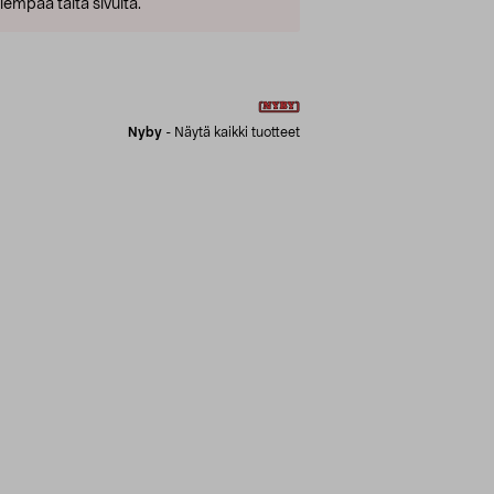
empaa tältä sivulta.
Nyby
-
Näytä kaikki tuotteet