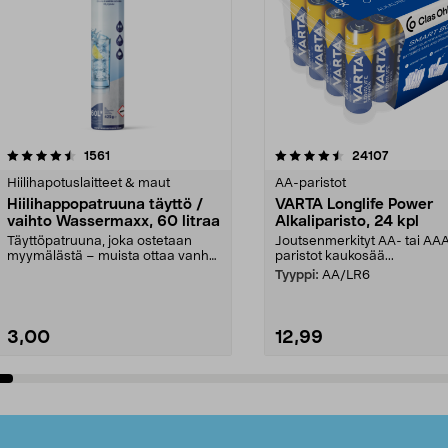
4.5viidestä
arvostelut
4.5viidestä
arvostelut
1561
24107
tähdestä
Hiilihapotuslaitteet & maut
AA-paristot
Hiilihappopatruuna täyttö /
VARTA Longlife Power
vaihto Wassermaxx, 60 litraa
Alkaliparisto, 24 kpl
Täyttöpatruuna, joka ostetaan
Joutsenmerkityt AA- tai AA
myymälästä – muista ottaa vanha
paristot kaukosää...
patruuna mukaasi m...
Tyyppi:
AA/LR6
3,00
12,99
Lisää ostoskoriin
Lisää ostoskoriin