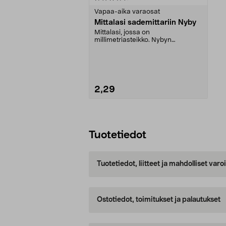
tähdestä
Vapaa-aika varaosat
Mittalasi sademittariin Nyby
Mittalasi, jossa on
millimetriasteikko. Nybyn
sademittariin.
2,29
Lisää ostoskoriin
Tuotetiedot
Tuotetiedot, liitteet ja mahdolliset var
Ostotiedot, toimitukset ja palautukset