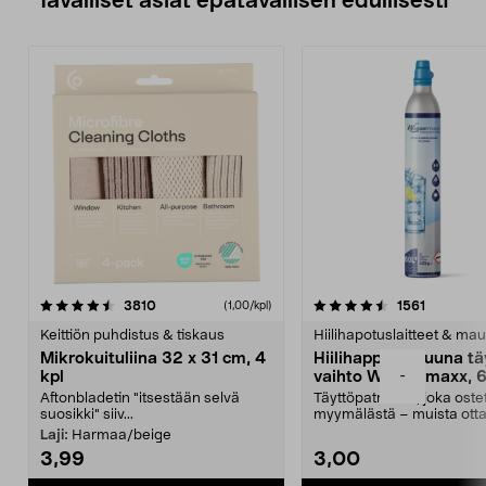
Tavalliset asiat epätavallisen edullisesti
4.5viidestä
arvostelut
4.5viidestä
arvostelu
3810
1561
(1,00/kpl)
tähdestä
t
Keittiön puhdistus & tiskaus
Hiilihapotuslaitteet & mau
Mikrokuituliina 32 x 31 cm, 4
Hiilihappopatruuna tä
-
kpl
vaihto Wassermaxx, 6
Aftonbladetin "itsestään selvä
Täyttöpatruuna, joka ost
suosikki" siiv...
myymälästä – muista ott
patruuna mukaasi m...
Laji:
Harmaa/beige
3,99
3,00