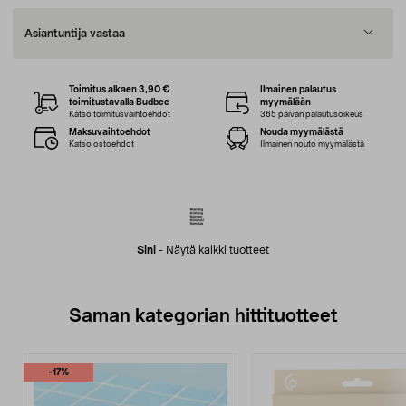
Asiantuntija vastaa
Toimitus alkaen 3,90 €
Ilmainen palautus
toimitustavalla Budbee
myymälään
Katso toimitusvaihtoehdot
365 päivän palautusoikeus
Maksuvaihtoehdot
Nouda myymälästä
Katso ostoehdot
Ilmainen nouto myymälästä
Sini
-
Näytä kaikki tuotteet
Saman kategorian hittituotteet
-17%