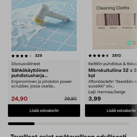
4.5 viidestä
arvostelut
4.5 viidestä
arvostel
329
3810
tähdestä
t
Siivousvälineet
Keittiön puhdistus & tiska
Sähkökäyttöinen
Mikrokuituliina 32 x 3
puhdistusharja
kpl
kylpyhuoneeseen ja keittiöön
Ergonominen ja johdoton power
Aftonbladetin "itsestään 
scrubber, jossa useita
suosikki" siiv...
vaihdettavia päitä. Akkukäy...
Laji:
Harmaa/beige
24,90
3,99
29,90
Lisää ostoskoriin
Lisää ostoskoriin