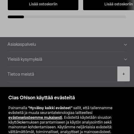
Lisää ostoskoriin
Lisää ostoskoriin
Alatunniste
Asiakaspalvelu
Yleisiä kysymyksiä
Product
+
Tietoa meistä
quantity
Ajankohtaista
Clas Ohlson käyttää evästeitä
Muut yrityksemme
Painamalla
”Hyväksy kaikki evästeet”
sallit, että tallennamme
evästeitä ja muuta seurantateknologiaa laitteellesi
evästeselosteemme mukaisesti
. Evästeitä käytetään sivuston
Etsi myymälä
käyttökokemuksen parantamiseen ja käytön analysointiin sekä
mainonnan kohdentamiseen. Käytämme neljänlaisia evästeitä:
välttämättömät, toiminnalliset, analyyttiset ja mainosevästeet.