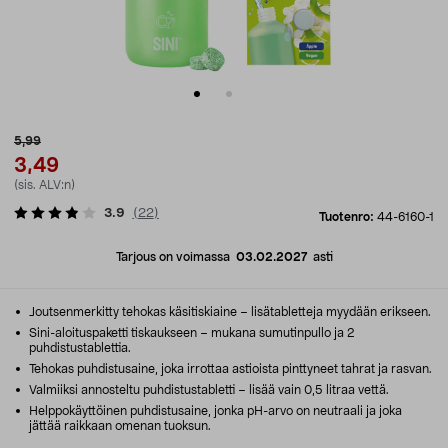
5,99
3,49
(sis. ALV:n)
3.9
(
22
)
Tuotenro:
44-6160-1
Tarjous on voimassa
03.02.2027
asti
Joutsenmerkitty tehokas käsitiskiaine – lisätabletteja myydään erikseen.
Sini-aloituspaketti tiskaukseen – mukana sumutinpullo ja 2
puhdistustablettia.
Tehokas puhdistusaine, joka irrottaa astioista pinttyneet tahrat ja rasvan.
Valmiiksi annosteltu puhdistustabletti – lisää vain 0,5 litraa vettä.
Helppokäyttöinen puhdistusaine, jonka pH-arvo on neutraali ja joka
jättää raikkaan omenan tuoksun.