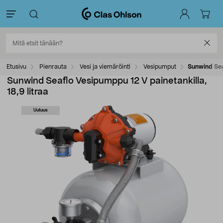
Etusivu
Pienrauta
Vesi ja viemäröinti
Vesipumput
Sunwind Seaf
Sunwind Seaflo Vesipumppu 12 V painetankilla,
18,9 litraa
Uutuus