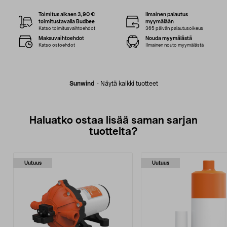
Toimitus alkaen 3,90 €
Ilmainen palautus
toimitustavalla Budbee
myymälään
Katso toimitusvaihtoehdot
365 päivän palautusoikeus
Maksuvaihtoehdot
Nouda myymälästä
Katso ostoehdot
Ilmainen nouto myymälästä
Sunwind
-
Näytä kaikki tuotteet
Haluatko ostaa lisää saman sarjan
tuotteita?
Uutuus
Uutuus