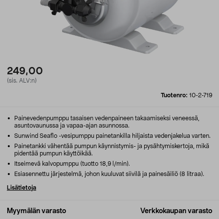
249,00
(sis. ALV:n)
Tuotenro:
10-2-719
Painevedenpumppu tasaisen vedenpaineen takaamiseksi veneessä,
asuntovaunussa ja vapaa-ajan asunnossa.
Sunwind Seaflo -vesipumppu painetankilla hiljaista vedenjakelua varten.
Painetankki vähentää pumpun käynnistymis- ja pysähtymiskertoja, mikä
pidentää pumpun käyttöikää.
Itseimevä kalvopumppu (tuotto 18,9 l/min).
Esiasennettu järjestelmä, johon kuuluvat siivilä ja painesäiliö (8 litraa).
Lisätietoja
Myymälän varasto
Verkkokaupan varasto