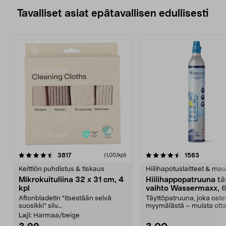
Tavalliset asiat epätavallisen edullisesti
4.5viidestä
arvostelut
4.5viidestä
arvostelu
3817
1563
(1,00/kpl)
tähdestä
t
Keittiön puhdistus & tiskaus
Hiilihapotuslaitteet & mau
Mikrokuituliina 32 x 31 cm, 4
Hiilihappopatruuna tä
kpl
vaihto Wassermaxx, 6
Aftonbladetin "itsestään selvä
Täyttöpatruuna, joka ost
suosikki" siiv...
myymälästä – muista ott
patruuna mukaasi m...
Laji:
Harmaa/beige