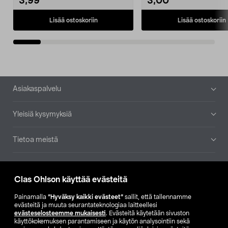
3,99
3,00
Lisää ostoskoriin
Lisää ostoskoriin
Alatunniste
Asiakaspalvelu
Yleisiä kysymyksiä
Tietoa meistä
Ajankohtaista
Clas Ohlson käyttää evästeitä
Muut yrityksemme
Painamalla
”Hyväksy kaikki evästeet”
sallit, että tallennamme
evästeitä ja muuta seurantateknologiaa laitteellesi
evästeselosteemme mukaisesti
. Evästeitä käytetään sivuston
Etsi myymälä
käyttökokemuksen parantamiseen ja käytön analysointiin sekä