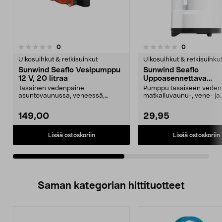
arvostelut
arvostelut
0
0
0.0 viidestä
0.0 viidestä
tähdestä
t
Ulkosuihkut & retkisuihkut
Ulkosuihkut & retkisuihku
Sunwind Seaflo Vesipumppu
Sunwind Seaflo
12 V, 20 litraa
Uppoasennettava
vesipumppu 12 V, 12 l
Tasainen vedenpaine
Pumppu tasaiseen veden
asuntovaunussa, veneessä,
matkailuvaunu-, vene- ja
mökillä ja vapaa-ajan asunnossa.
mökkikäyttöön. Sunwind S
S...
149,00
29,95
Lisää ostoskoriin
Lisää ostoskoriin
Saman kategorian hittituotteet