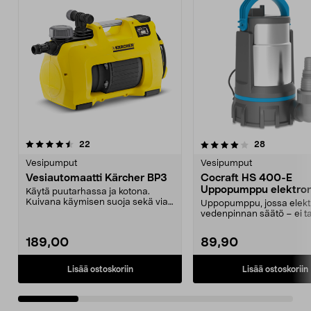
4.0 viidestä
arvostelut
4.5 viidestä
arvostelut
22
28
tähdestä
t
Vesipumput
Vesipumput
Vesiautomaatti Kärcher BP3
Cocraft HS 400-E
Uppopumppu elektro
Käytä puutarhassa ja kotona.
pintakytkin
Kuivana käymisen suoja sekä vian
Uppopumppu, jossa elekt
merkkivalo. Manuaa...
vedenpinnan säätö – ei ta
koholla. Cocraft ...
189,00
89,90
Lisää ostoskoriin
Lisää ostoskoriin