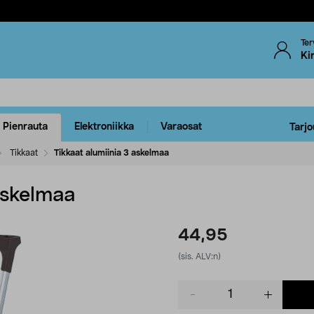
Ter
Ki
Pienrauta
Elektroniikka
Varaosat
Tarjo
Tikkaat
Tikkaat alumiinia 3 askelmaa
askelmaa
44,95
(sis. ALV:n)
Product
quantity