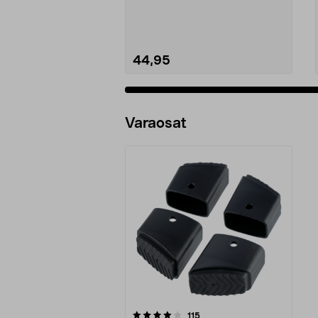
helpot käsite...
44,95
Varaosat
0viidestä
arvostelut
115