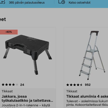
365 päivän palautusoikeus
Katso ostoehdot
eet
-40%
4.5 viidestä
arvostelut
4.5 viidestä
arvostelut
24
952
tähdestä
Tikkaat
Tikkaat
Jakkara, jossa
Tikkaat alumiinia 4 as
työkalulaatikko ja taitettavat
Tukevat – askelmissa liuku
jalat, 23 cm
pinta. Kokoontaitettavat tikk
Joustava 2-in-1-rakenne – käytä