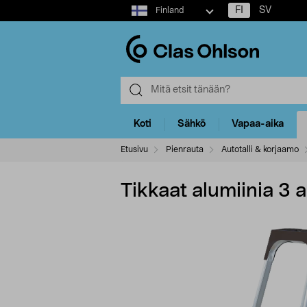
Select
FI
SV
Finland
market
Koti
Sähkö
Vapaa-aika
Etusivu
Pienrauta
Autotalli & korjaamo
Tikkaat alumiinia 3 