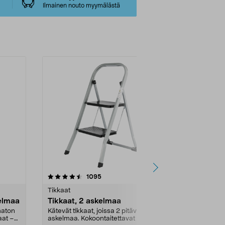
Ilmainen nouto myymälästä
4.5 viidestä
arvostelut
4.5
1095
1
tähdestä
tähdestä
Tikkaat
Tikkaat
kelmaa
Tikkaat, 2 askelmaa
Teleskooppi
Eco Line 3,
maton
Kätevät tikkaat, joissa 2 pitävää
aat –
askelmaa. Kokoontaitettavat - vie
Turvallinen k