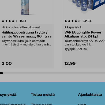
4.5viidestä
arvostelut
4.5viidestä
arvostelut
1561
24104
tähdestä
Hiilihapotuslaitteet & maut
AA-paristot
Hiilihappopatruuna täyttö /
VARTA Longlife Power
vaihto Wassermaxx, 60 litraa
Alkaliparisto, 24 kpl
Täyttöpatruuna, joka ostetaan
Joutsenmerkityt AA- tai AA
myymälästä – muista ottaa vanha
paristot kaukosää...
patruuna mukaasi m...
Tyyppi:
AA/LR6
3,00
12,99
Lisää ostoskoriin
Lisää ostoskoriin
ysymyksiä
Tietoa meistä
Ajankohtaista