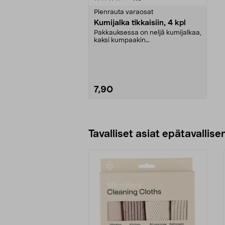
tähdestä
Pienrauta varaosat
Kumijalka tikkaisiin, 4 kpl
Pakkauksessa on neljä kumijalkaa,
kaksi kumpaakin
kokoa.Sisämitat:Iso jalka: 21 ...
7,90
Lisää ostoskoriin
Tavalliset asiat epätavallisen