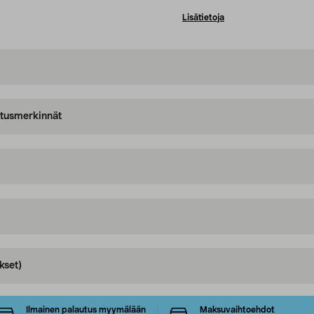
Lisätietoja
oitusmerkinnät
kset)
Ilmainen palautus myymälään
Maksuvaihtoehdot