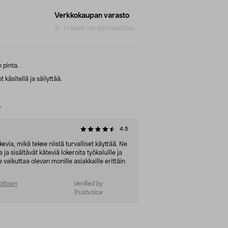
Verkkokaupan varasto
Hakee varastosaldoa...
 pinta.
 käsitellä ja säilyttää.
.
4.5
ukevia, mikä tekee niistä turvalliset käyttää. Ne
 ja sisältävät käteviä lokeroita työkaluille ja
 vaikuttaa olevan monille asiakkaille erittäin
otteen
Verified by
Trustvoice