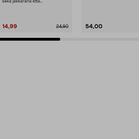
helpot käsite...
sekä jakkarana että
lajitelmalaatikkona. Vankka ...
14,99
54,00
24,90