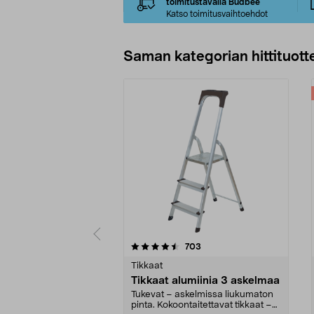
toimitustavalla Budbee
Katso toimitusvaihtoehdot
Saman kategorian hittituott
5 viidestä
4.0 viidestä
arvostelut
703
tähdestä
tähdestä
Tikkaat
Tikkaat alumiinia 3 askelmaa
Tukevat – askelmissa liukumaton
pinta. Kokoontaitettavat tikkaat –