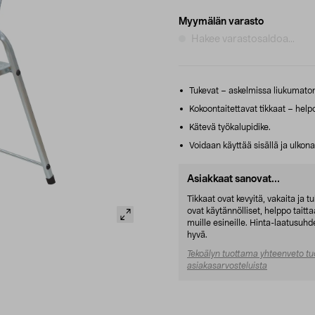
Myymälän varasto
Hakee varastosaldoa...
Tukevat – askelmissa liukumaton
Kokoontaitettavat tikkaat – helpot
Kätevä työkalupidike.
Voidaan käyttää sisällä ja ulkona
Asiakkaat sanovat...
Tikkaat ovat kevyitä, vakaita ja t
ovat käytännölliset, helppo taittaa
muille esineille. Hinta-laatusuhde
hyvä.
Tekoälyn tuottama yhteenveto tu
asiakasarvosteluista