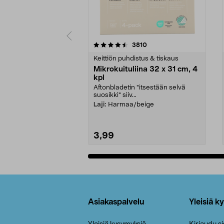
5viidestä
4.5viidestä
arvostelut
3810
tähdestä
tähdestä
Keittiön puhdistus & tiskaus
Mikrokuituliina 32 x 31 cm, 4
kpl
Aftonbladetin "itsestään selvä
suosikki" siiv...
Laji:
Harmaa/beige
3,99
Lisää ostoskoriin
Alatunniste
Asiakaspalvelu
Yleisiä k