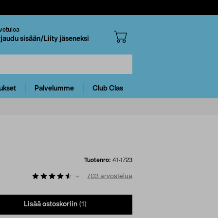
vetuloa
rjaudu sisään/Liity jäseneksi
ukset
Palvelumme
Club Clas
Tuotenro:
41-1723
703
arvostelua
Lisää ostoskoriin
(1)