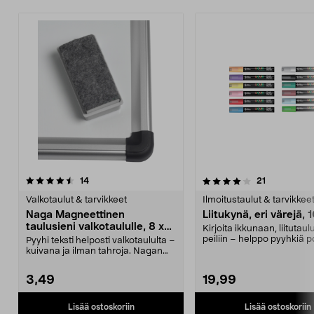
4.0 viidestä
arvostelut
4.5 viidestä
arvostelut
14
21
tähdestä
t
Valkotaulut & tarvikkeet
Ilmoitustaulut & tarvikkee
Naga Magneettinen
Liitukynä, eri värejä, 
taulusieni valkotaululle, 8 x
Kirjoita ikkunaan, liitutaulu
3,2 cm
peiliin – helppo pyyhkiä p
Pyyhi teksti helposti valkotaululta –
Liitukynät –...
kuivana ja ilman tahroja. Nagan
pienikokon...
3,49
19,99
Lisää ostoskoriin
Lisää ostoskoriin