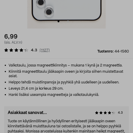
6,99
(sis. ALV:n)
4.3
(
1127
)
Tuotenro:
44-1560
Valkotaulu, jossa magneettikiinnitys – mukana 1 kynä ja 2 magneettia.
Kiinnitä magneettitaulu jääkaapin oveen ja kirjoita siihen muistettavat
asiat.
Helppo tehdä muistiinpanoja ja pyyhkiä yhä uudelleen ja uudelleen.
Leveys 21,4 cm ja korkeus 29 cm.
Hanki lisäksi useampia magneetteja ja valkotaulukyniä.
Asiakkaat sanovat...
4.3
Tuote on käytännöllinen ja hyödyllinen erityisesti jääkaapin oveen
kiinnitettävänä muistitauluna tai ostoslistalle, ja se on helppo pyyhkiä
puhtaaksi. Monissa arvosteluissa kuitenkin mainitaan heikot magneetit,