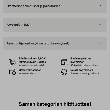
Ostotiedot, toimitukset ja palautukset
Arvostelut
(1127)
Asiantuntija vastaa
(4 vastatut kysymykset)
Toimitus alkaen 3,90 €
Ilmainen palautus
toimitustavalla Budbee
myymälään
Katso toimitusvaihtoehdot
365 päivän palautusoikeus
Maksuvaihtoehdot
Nouda myymälästä
Katso ostoehdot
Ilmainen nouto myymälästä
Saman kategorian hittituotteet