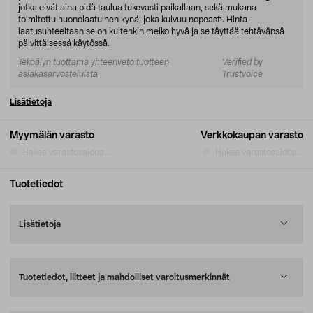
jotka eivät aina pidä taulua tukevasti paikallaan, sekä mukana
toimitettu huonolaatuinen kynä, joka kuivuu nopeasti. Hinta-
laatusuhteeltaan se on kuitenkin melko hyvä ja se täyttää tehtävänsä
päivittäisessä käytössä.
Tekoälyn tuottama yhteenveto tuotteen
Verified by
asiakasarvosteluista
Trustvoice
Lisätietoja
Myymälän varasto
Verkkokaupan varasto
Hakee varastosaldoa...
Hakee varastosaldoa...
Tuotetiedot
Lisätietoja
Tuotetiedot, liitteet ja mahdolliset varoitusmerkinnät