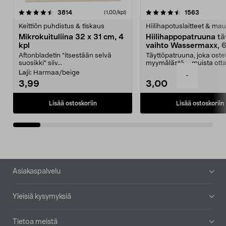
4.5viidestä
arvostelut
4.5viidestä
arvostelu
3814
1563
(1,00/kpl)
tähdestä
t
Keittiön puhdistus & tiskaus
Hiilihapotuslaitteet & mau
Mikrokuituliina 32 x 31 cm, 4
Hiilihappopatruuna tä
kpl
vaihto Wassermaxx, 6
Aftonbladetin "itsestään selvä
Täyttöpatruuna, joka ost
suosikki" siiv...
myymälästä – muista ott
patruuna mukaasi m...
Laji:
Harmaa/beige
-
3,99
3,00
Lisää ostoskoriin
Lisää ostoskoriin
Alatunniste
Asiakaspalvelu
Yleisiä kysymyksiä
Tietoa meistä