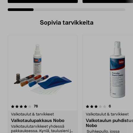
Sopivia tarvikkeita
3.5viidestä
arvostelut
arvostelut
76
6
tähdestä
Valkotaulut & tarvikkeet
Valkotaulut & tarvikkeet
Valkotaulupakkaus Nobo
Valkotaulun puhdistu
Nobo
Valkotaulutarvikkeet yhdessä
pakkauksessa. Kyniä, taulusieni ja
Suihkepullo, jossa