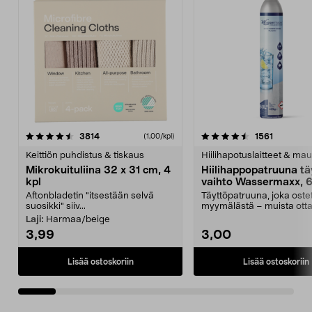
4.5viidestä
arvostelut
4.5viidestä
arvostelu
3814
1561
(1,00/kpl)
tähdestä
t
Keittiön puhdistus & tiskaus
Hiilihapotuslaitteet & mau
Mikrokuituliina 32 x 31 cm, 4
Hiilihappopatruuna tä
kpl
vaihto Wassermaxx, 6
Aftonbladetin "itsestään selvä
Täyttöpatruuna, joka ost
suosikki" siiv...
myymälästä – muista ott
patruuna mukaasi m...
Laji:
Harmaa/beige
3,99
3,00
Lisää ostoskoriin
Lisää ostoskoriin