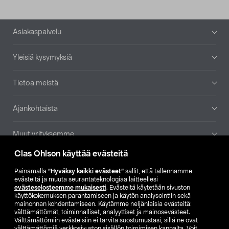
Alatunniste
Asiakaspalvelu
Yleisiä kysymyksiä
Tietoa meistä
Ajankohtaista
Muut yrityksemme
Clas Ohlson käyttää evästeitä
Etsi myymälä
Painamalla
”Hyväksy kaikki evästeet”
sallit, että tallennamme
evästeitä ja muuta seurantateknologiaa laitteellesi
SE
NO
FI
evästeselosteemme mukaisesti
. Evästeitä käytetään sivuston
käyttökokemuksen parantamiseen ja käytön analysointiin sekä
FI
SV
mainonnan kohdentamiseen. Käytämme neljänlaisia evästeitä:
välttämättömät, toiminnalliset, analyyttiset ja mainosevästeet.
Välttämättömiin evästeisiin ei tarvita suostumustasi, sillä ne ovat
välttämättömiä verkkosivuston sisällön toimimisen kannalta. Voit