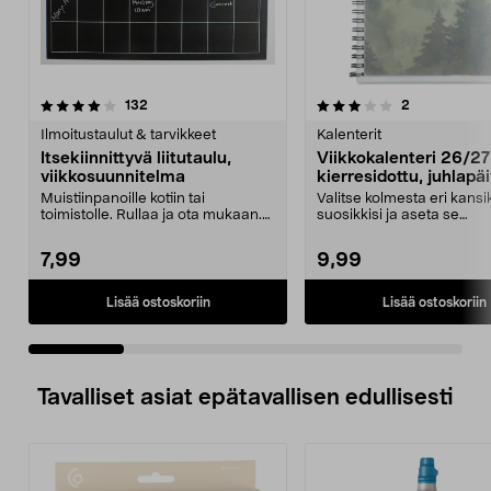
3.0 viidestä
arvostelut
4.5 viidestä
arvostelut
132
2
tähdestä
t
Ilmoitustaulut & tarvikkeet
Kalenterit
Itsekiinnittyvä liitutaulu,
Viikkokalenteri 26/2
viikkosuunnitelma
kierresidottu, juhlapä
merkitty
Muistiinpanoille kotiin tai
Valitse kolmesta eri kans
toimistolle. Rullaa ja ota mukaan.
suosikkisi ja aseta se
Itsekiinnittyvä. ...
muovitaskuun – tai suun..
7,99
9,99
Lisää ostoskoriin
Lisää ostoskoriin
Tavalliset asiat epätavallisen edullisesti