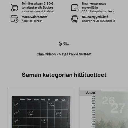
Toimitus alkaen 3,90 €
Ilmainen palautus
toimitustavalla Budbee
myymälään
Katso toimitusvaihtoehdot
365 päivän palautusoikeus
Maksuvaihtoehdot
Nouda myymälästä
Katso ostoehdot
Ilmainen nouto myymälästä
Clas Ohlson
-
Näytä kaikki tuotteet
Saman kategorian hittituotteet
Uutuus