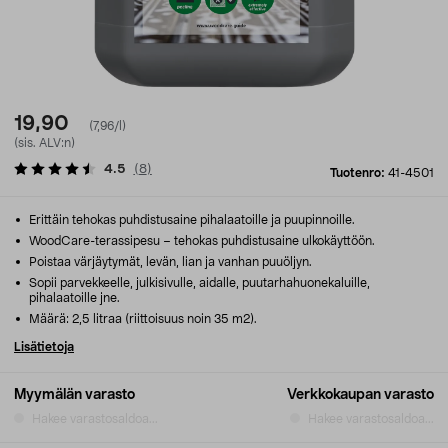
19,90
(7,96/l)
(sis. ALV:n)
4.5
(
8
)
Tuotenro:
41-4501
Erittäin tehokas puhdistusaine pihalaatoille ja puupinnoille.
WoodCare-terassipesu – tehokas puhdistusaine ulkokäyttöön.
Poistaa värjäytymät, levän, lian ja vanhan puuöljyn.
Sopii parvekkeelle, julkisivulle, aidalle, puutarhahuonekaluille,
pihalaatoille jne.
Määrä: 2,5 litraa (riittoisuus noin 35 m2).
Lisätietoja
Myymälän varasto
Verkkokaupan varasto
Hakee varastosaldoa...
Hakee varastosaldoa...