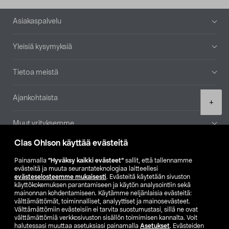
Alatunniste
Asiakaspalvelu
Yleisiä kysymyksiä
Tietoa meistä
Ajankohtaista
Product
+
quantity
Muut yrityksemme
Clas Ohlson käyttää evästeitä
Etsi myymälä
Painamalla
”Hyväksy kaikki evästeet”
sallit, että tallennamme
evästeitä ja muuta seurantateknologiaa laitteellesi
SE
NO
FI
evästeselosteemme mukaisesti
. Evästeitä käytetään sivuston
käyttökokemuksen parantamiseen ja käytön analysointiin sekä
FI
SV
mainonnan kohdentamiseen. Käytämme neljänlaisia evästeitä:
välttämättömät, toiminnalliset, analyyttiset ja mainosevästeet.
Välttämättömiin evästeisiin ei tarvita suostumustasi, sillä ne ovat
välttämättömiä verkkosivuston sisällön toimimisen kannalta. Voit
halutessasi muuttaa asetuksiasi painamalla
Asetukset
. Evästeiden