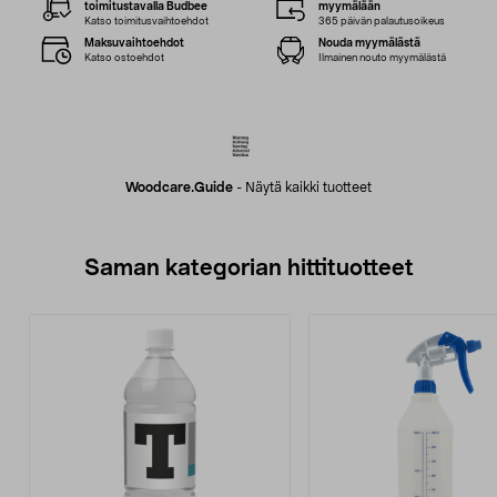
toimitustavalla Budbee
myymälään
Katso toimitusvaihtoehdot
365 päivän palautusoikeus
Maksuvaihtoehdot
Nouda myymälästä
Katso ostoehdot
Ilmainen nouto myymälästä
Woodcare.guide
-
Näytä kaikki tuotteet
Saman kategorian hittituotteet