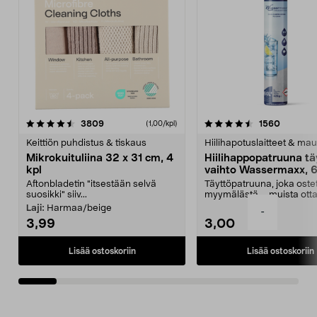
4.5viidestä
arvostelut
4.5viidestä
arvostel
3809
1560
(1,00/kpl)
tähdestä
t
Keittiön puhdistus & tiskaus
Hiilihapotuslaitteet & mau
Mikrokuituliina 32 x 31 cm, 4
Hiilihappopatruuna tä
kpl
vaihto Wassermaxx, 6
Aftonbladetin "itsestään selvä
Täyttöpatruuna, joka ost
suosikki" siiv...
myymälästä – muista ott
patruuna mukaasi m...
Laji:
Harmaa/beige
-
3,99
3,00
Lisää ostoskoriin
Lisää ostoskoriin