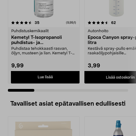
4.5 viidestä
arvostelut
4.0 viidestä
arvostelut
35
62
(9,99/l)
tähdestä
t
Puhdistuskemikaalit
Autonhoito
Kemetyl T-Isopropanoli
Epoca Canyon spray-pu
puhdistus- ja
litra
rasvanpoistoaine, 1 l
Puhdistaa tehokkaasti rasvan,
Kestävä spray-pullo emäks
öljyn, musteen ja lian. Kemetyl T-
raakaöljypohjaisille
Isopropanoli – h...
autonhoitoaineille. Epoc...
9,99
3,99
Lue lisää
Lisää ostoskoriin
Tavalliset asiat epätavallisen edullisesti