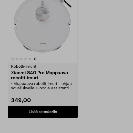
arvostelut
0
Robotti-imurit
Xiaomi S40 Pro Moppaava
robotti-imuri
• Moppaava robotti-imuri – ohjaa
sovelluksella, Google Assistantilla
tai Alexalla.
• Xiaomi S40 Pro -robotti-imuri
349,00
tehokkaalla imuteholla
perusteelliseen siivoukseen.
• Pitkäkestoinen akku (5200 mAh)
Lisää ostoskoriin
– siivoaa laajat alueet yhdellä
latauksella.
• Palaa automaattisesti
latausasemaan ja älykkäät anturit
takaavat turvallisen käytön.