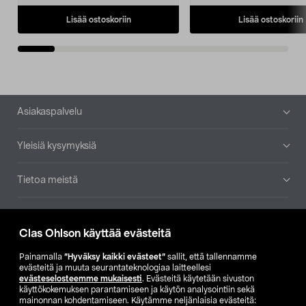
Lisää ostoskoriin
Lisää ostoskoriin
Alatunniste
Asiakaspalvelu
Yleisiä kysymyksiä
Tietoa meistä
Ajankohtaista
Clas Ohlson käyttää evästeitä
Muut yrityksemme
Painamalla
”Hyväksy kaikki evästeet”
sallit, että tallennamme
evästeitä ja muuta seurantateknologiaa laitteellesi
evästeselosteemme mukaisesti
. Evästeitä käytetään sivuston
Etsi myymälä
käyttökokemuksen parantamiseen ja käytön analysointiin sekä
mainonnan kohdentamiseen. Käytämme neljänlaisia evästeitä: