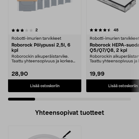
4.5 viidestä
arvostelut
4.5 viidestä
arvostelut
2
48
tähdestä
t
Robotti-imurien tarvikkeet
Robotti-imurien tarvikkee
Roborock Pölypussi 2,5l, 6
Roborock HEPA-suoda
kpl
Q5/Q7/Q8, 2 kpl
Roborockin alkuperäistarvike.
Roborockin alkuperäistarv
Taattu yhteensopivuus ja korkea
Taattu yhteensopivuus ja
laatu. 2,5 litran ...
laatu. Tehokas suo...
28,90
19,99
Lisää ostoskoriin
Lisää ostoskoriin
Yhteensopivat tuotteet