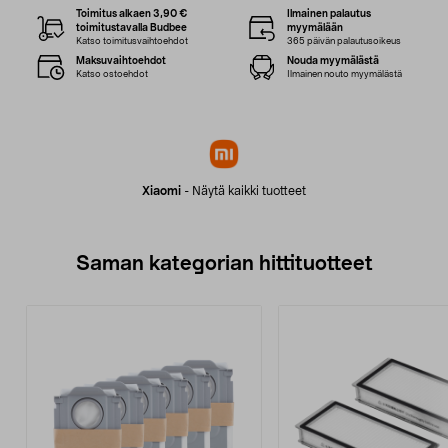
Toimitus alkaen 3,90 €
Ilmainen palautus
toimitustavalla Budbee
myymälään
Katso toimitusvaihtoehdot
365 päivän palautusoikeus
Maksuvaihtoehdot
Nouda myymälästä
Katso ostoehdot
Ilmainen nouto myymälästä
Xiaomi
-
Näytä kaikki tuotteet
Saman kategorian hittituotteet