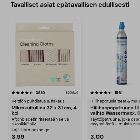
Tavalliset asiat epätavallisen edullisesti
• Telakointiasema ja 2-in-1
pölysäiliö/vesisäiliö sisältyvät.
4.5viidestä
arvostelut
4.5viidestä
arvostelu
3810
1561
(1,00/kpl)
tähdestä
t
Keittiön puhdistus & tiskaus
Hiilihapotuslaitteet & mau
Mikrokuituliina 32 x 31 cm, 4
Hiilihappopatruuna tä
kpl
vaihto Wassermaxx, 6
Aftonbladetin "itsestään selvä
Täyttöpatruuna, joka ost
suosikki" siiv...
myymälästä – muista ott
patruuna mukaasi m...
Laji:
Harmaa/beige
3,99
3,00