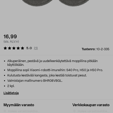
16,99
(sis. ALV:n)
5.0
(
1
)
Tuotenro:
10-2-335
Alkuperäinen, pestävä ja uudelleenkäytettävä moppiliina pitkään
käyttöikään.
Moppiliina sopii Xiaomi-robotti-imureihin: S40 Pro, H50 ja H50 Pro.
Kulutusta kestävää kangasta, joka kestää toistuvat pesut.
Valmistajan mallinumero BHR08VBGL.
2 kpl.
Lisätietoja
Myymälän varasto
Verkkokaupan varasto
Hakee varastosaldoa...
Hakee varastosaldoa...