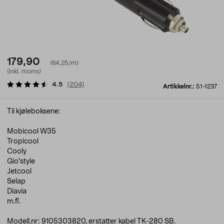
179,90
(64,25/m)
(inkl. moms)
4.5
(
204
)
Artikkelnr.:
51-1237
Til kjøleboksene:
Mobicool W35
Tropicool
Cooly
Gio'style
Jetcool
Selap
Diavia
m.fl.
Modell.nr: 9105303820, erstatter kabel TK-280 SB.