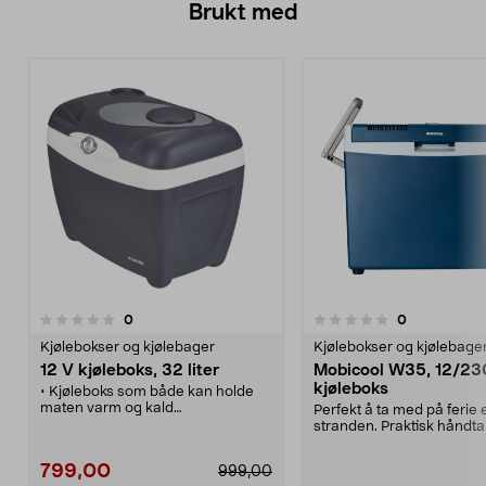
Brukt med
anmeldelser
anmeldelser
0
0
0.0 av 5 stjerner
0.0 av 5 stjerner
Kjølebokser og kjølebager
Kjølebokser og kjølebage
12 V kjøleboks, 32 liter
Mobicool W35, 12/23
kjøleboks
• Kjøleboks som både kan holde
maten varm og kald
Perfekt å ta med på ferie e
• Drives med 12 V - glem
stranden. Praktisk håndta
kjøleelementer som lekker og
gir enkel transport. Termo
opptar plass.
kjøle- og varmeboks, kan
799,00
999,00
• Smart luke i lokket gir rask og
som skap eller boks. Kjøle