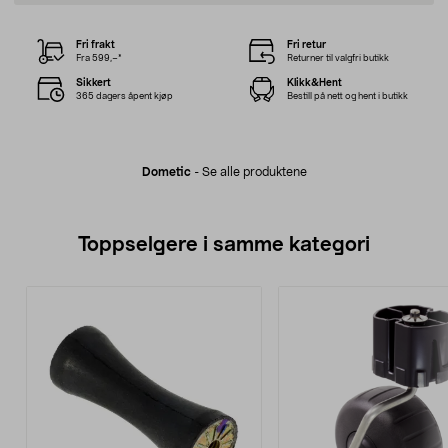
Fri frakt
Fri retur
Fra 599,–*
Returner til valgfri butikk
Sikkert
Klikk&Hent
365 dagers åpent kjøp
Bestill på nett og hent i butikk
Dometic
-
Se alle produktene
Toppselgere i samme kategori