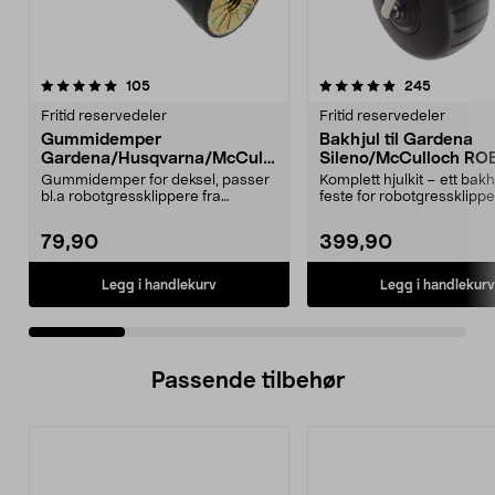
5.0 av 5 stjerner
anmeldelser
4.5 av 5 stjerner
anmeldels
105
245
Fritid reservedeler
Fritid reservedeler
Gummidemper
Bakhjul til Gardena
Gardena/Husqvarna/McCullo
Sileno/McCulloch RO
ch/Flymo
Easilife
Gummidemper for deksel, passer
Komplett hjulkit – ett bak
bl.a robotgressklippere fra
feste for robotgressklippe
Gardena, Flymo og McC...
Bakhjul – reserv...
79,90
399,90
Legg i handlekurv
Legg i handlekurv
Passende tilbehør