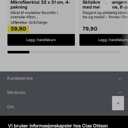
Mikrofiberklut 32 x 31 cm, 4-
Sklisikre kleshengere 
-
pakning
med metallpinne, 8-p
Kåret til «soleklar favoritt» i
Elegant og skikkelig kles
svenske Afton...
tre og metall – finnes i fle
Kleshe...
Utførelse:
Grå/beige
39,90
79,90
Legg i handlekurv
Legg i handlekurv
Bunntekst
Kundeservice
Min konto
Product
+
quantity
Om
Aktuelt
Vi bruker informasjonskapsler hos Clas Ohlson