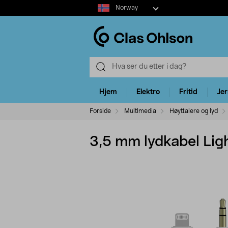
Select
Norway
market
Hjem
Elektro
Fritid
Je
Forside
Multimedia
Høyttalere og lyd
3,5 mm lydkabel Light