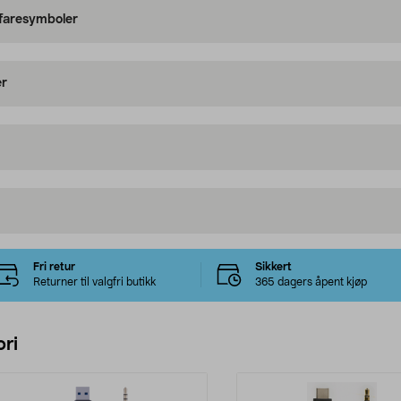
 faresymboler
er
Fri retur
Sikkert
Returner til valgfri butikk
365 dagers åpent kjøp
ri