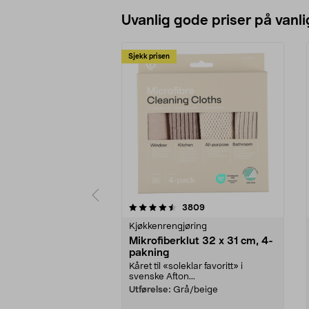
Uvanlig gode priser på vanli
Sjekk prisen
5av 5 stjerner
4.5av 5 stjerner
anmeldelser
3809
Kjøkkenrengjøring
Mikrofiberklut 32 x 31 cm, 4-
pakning
Kåret til «soleklar favoritt» i
svenske Afton...
Utførelse:
Grå/beige