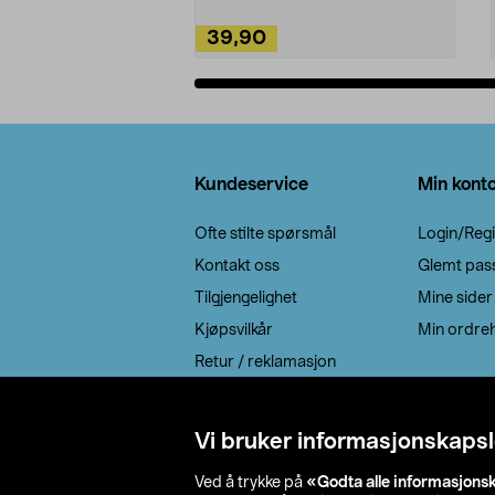
39,90
Legg i handlekurv
Bunntekst
Kundeservice
Min kont
Ofte stilte spørsmål
Login/Regi
Kontakt oss
Glemt pas
Tilgjengelighet
Mine sider
Kjøpsvilkår
Min ordreh
Retur / reklamasjon
EE-avfall
Cookie policy
Vi bruker informasjonskapsl
Leveringsalternativ
Ved å trykke på
«Godta alle informasjons