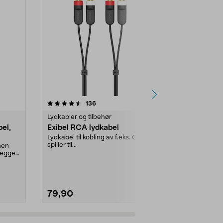
4.0 av 5 stjerner
anmeldelser
4.5
136
3
Lydkabler og tilbehør
Lydkabler og 
el,
Exibel RCA lydkabel
Bluetooth 
Lydkabel til kobling av f.eks. CD-
Trådløs lydov
spiller til...
eller analog t
nen
enkelt til TV,...
egget,
79,90
449,90