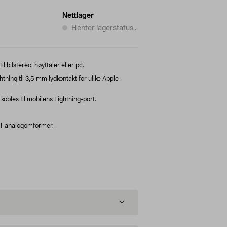
Nettlager
Henter lagerstatus...
l bilstereo, høyttaler eller pc.
tning til 3,5 mm lydkontakt for ulike Apple-
obles til mobilens Lightning-port.
til-analogomformer.