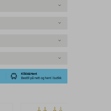
Klikk&Hent
Bestill på nett og hent i butikk