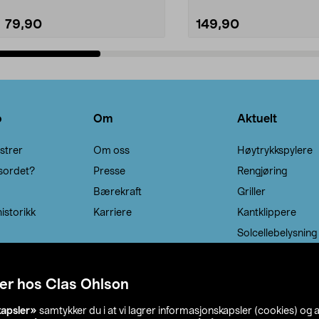
79,90
149,90
Legg i handlekurv
Legg i handlekurv
o
Om
Aktuelt
strer
Om oss
Høytrykkspylere
sordet?
Presse
Rengjøring
Bærekraft
Griller
istorikk
Karriere
Kantklippere
Solcellebelysning
er hos Clas Ohlson
kapsler»
samtykker du i at vi lagrer informasjonskapsler (cookies) og 