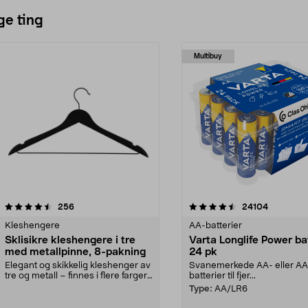
ge ting
Multibuy
4.5av 5 stjerner
anmeldelser
4.5av 5 stjerner
anmeldels
256
24104
Kleshengere
AA-batterier
Sklisikre kleshengere i tre
Varta Longlife Power ba
med metallpinne, 8-pakning
24 pk
Elegant og skikkelig kleshenger av
Svanemerkede AA- eller A
tre og metall – finnes i flere farger.
batterier til fjer...
Kleshe...
Type:
AA/LR6