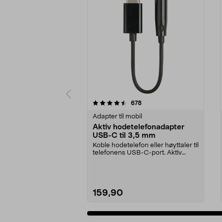
5 av 5 stjerner
4.0 av 5 stjerner
anmeldelser
678
Adapter til mobil
Aktiv hodetelefonadapter
USB-C til 3,5 mm
Koble hodetelefon eller høyttaler til
telefonens USB-C-port. Aktiv
adapter – pas...
159,90