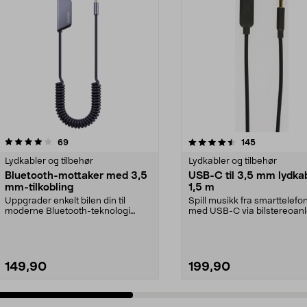
4.5 av 5 stjerner
anmeldelser
4.5 av 5 stjerner
anmeldelser
69
145
Lydkabler og tilbehør
Lydkabler og tilbehør
Bluetooth-mottaker med 3,5
USB-C til 3,5 mm lydkab
mm-tilkobling
1,5 m
Uppgrader enkelt bilen din til
Spill musikk fra smarttelefo
moderne Bluetooth-teknologi
med USB-C via bilstereoanl
(V5.3). Bluetooth-mot...
datamaskinen el...
149,90
199,90