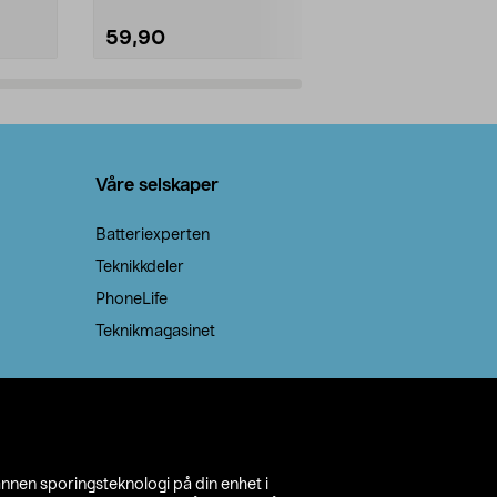
59,90
69,90
Legg i handlekurv
Legg 
Våre selskaper
Batteriexperten
Teknikkdeler
PhoneLife
Teknikmagasinet
annen sporingsteknologi på din enhet i