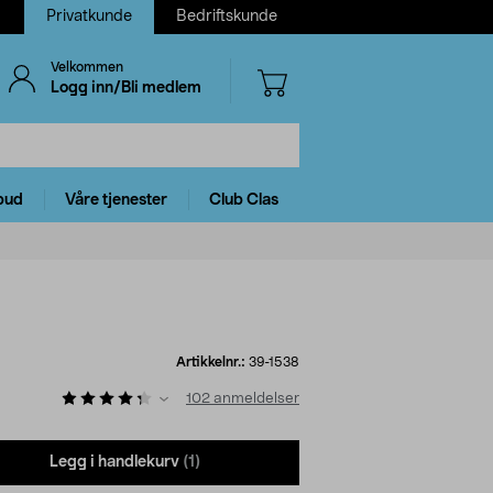
Privatkunde
Bedriftskunde
Velkommen
Logg inn/Bli medlem
bud
Våre tjenester
Club Clas
Artikkelnr.:
39-1538
102
anmeldelser
Legg i handlekurv
(1)