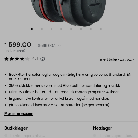
1 599,00
(1599,00/stk)
(inkl. moms)
4.1
(
7
)
Artikkelnr.:
41-3742
Beskytter hørselen og lar deg samtidig høre omgivelsene. Standard: EN
352–1:2020.
3M øreklokker, hørselvern med Bluetooth for samtaler og musikk.
Minst 60 timer batteritid – automatisk avstengning etter 4 timer.
Ergonomiske kontroller for enkel bruk – også med hansker.
Øreklokkene drives av 2 AA/LR6-batterier (selges separat).
Mer informasjon
Butikklager
Nettlager
Henter lagerstatus...
Henter lagerstatus...