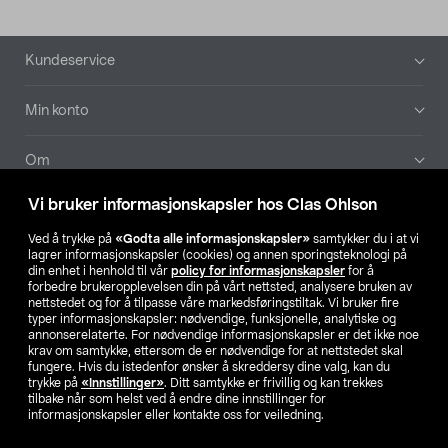
Bunntekst
Kundeservice
Min konto
Om
Vi bruker informasjonskapsler hos Clas Ohlson
Aktuelt
Ved å trykke på
«Godta alle informasjonskapsler»
samtykker du i at vi
lagrer informasjonskapsler (cookies) og annen sporingsteknologi på
Våre selskaper
din enhet i henhold til vår
policy for informasjonskapsler
for å
forbedre brukeropplevelsen din på vårt nettsted, analysere bruken av
nettstedet og for å tilpasse våre markedsføringstiltak. Vi bruker fire
Finn din butikk
typer informasjonskapsler: nødvendige, funksjonelle, analytiske og
annonserelaterte. For nødvendige informasjonskapsler er det ikke noe
krav om samtykke, ettersom de er nødvendige for at nettstedet skal
SE
NO
FI
fungere. Hvis du istedenfor ønsker å skreddersy dine valg, kan du
trykke på
«Innstillinger»
. Ditt samtykke er frivillig og kan trekkes
tilbake når som helst ved å endre dine innstillinger for
informasjonskapsler eller kontakte oss for veiledning.