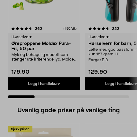
4.5 av 5 stjerner
anmeldelser
4.5 av 5 stjerner
anmeldels
262
222
(1,80/stk)
Hørselvern
Hørselvern
Øreproppene Moldex Pura-
Hørselvern for barn, 
Fit, 50 par
Lette med god passform. 
kun 187 gram. H...
Myk og behagelig modell som
stenger ute irriterende lyd. Moldex
Farge:
Blå
Pura-Fit – ørepr...
179,90
129,90
Legg i handlekurv
Legg i handlekurv
Uvanlig gode priser på vanlige ting
Sjekk prisen