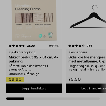
4.5av 5 stjerner
anmeldelser
4.5av 5 stjerner
anmeldels
3809
256
(9,97/stk)
Kjøkkenrengjøring
Kleshengere
Mikrofiberklut 32 x 31 cm, 4-
Sklisikre kleshengere 
pakning
med metallpinne, 8-p
Kåret til «soleklar favoritt» i
Elegant og skikkelig kles
svenske Afton...
tre og metall – finnes i fle
Kleshe...
Utførelse:
Grå/beige
39,90
79,90
Legg i handlekurv
Legg i handlekurv