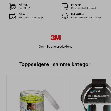
Fri frakt
Fri retur
Fra 599,–*
Returner til valgfri butikk
Sikkert
Klikk&Hent
365 dagers åpent kjøp
Bestill på nett og hent i butikk
3m
-
Se alle produktene
Toppselgere i samme kategori