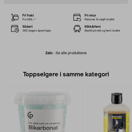
Fri frakt
Fri retur
Fra 599,–*
Returner til valgfri butikk
Sikkert
Klikk&Hent
365 dagers åpent kjøp
Bestill på nett og hent i butikk
Zalo
-
Se alle produktene
Toppselgere i samme kategori