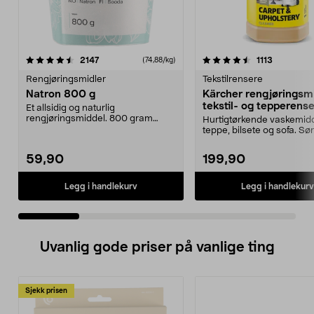
4.5 av 5 stjerner
anmeldelser
4.5 av 5 stjerner
anmeldels
2147
1113
(74,88/kg)
Rengjøringsmidler
Tekstilrensere
Natron 800 g
Kärcher rengjøringsmi
tekstil- og tepperense
Et allsidig og naturlig
rengjøringsmiddel. 800 gram
Hurtigtørkende vaskemidd
natron – til rengjøring både...
teppe, bilsete og sofa. Sør
nøye og skånso...
59,90
199,90
Legg i handlekurv
Legg i handlekurv
Uvanlig gode priser på vanlige ting
Sjekk prisen