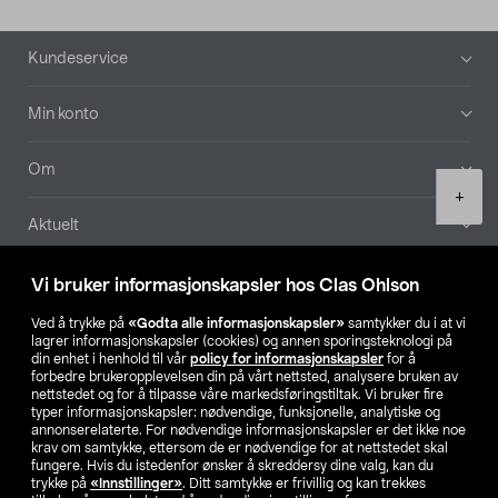
Bunntekst
Kundeservice
Min konto
Om
Product
+
quantity
Aktuelt
Våre selskaper
Vi bruker informasjonskapsler hos Clas Ohlson
Ved å trykke på
«Godta alle informasjonskapsler»
samtykker du i at vi
Finn din butikk
lagrer informasjonskapsler (cookies) og annen sporingsteknologi på
din enhet i henhold til vår
policy for informasjonskapsler
for å
forbedre brukeropplevelsen din på vårt nettsted, analysere bruken av
SE
NO
FI
nettstedet og for å tilpasse våre markedsføringstiltak. Vi bruker fire
typer informasjonskapsler: nødvendige, funksjonelle, analytiske og
annonserelaterte. For nødvendige informasjonskapsler er det ikke noe
krav om samtykke, ettersom de er nødvendige for at nettstedet skal
fungere. Hvis du istedenfor ønsker å skreddersy dine valg, kan du
trykke på
«Innstillinger»
. Ditt samtykke er frivillig og kan trekkes