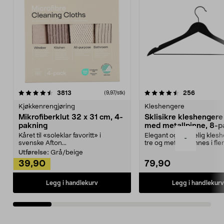
4.5av 5 stjerner
anmeldelser
4.5av 5 stjerner
anmeldels
3813
256
(9,97/stk)
Kjøkkenrengjøring
Kleshengere
Mikrofiberklut 32 x 31 cm, 4-
Sklisikre kleshengere 
pakning
med metallpinne, 8-p
Kåret til «soleklar favoritt» i
Elegant og skikkelig kles
-
svenske Afton...
tre og metall – finnes i fle
Kleshe...
Utførelse:
Grå/beige
39,90
79,90
Legg i handlekurv
Legg i handlekurv