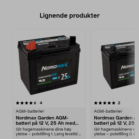
Lignende produkter
5.0av 5 stjerner
anmeldelser
4.0av 5 stjerner
anmeldels
4
2
AGM-batterier
AGM-batterier
Nordmax Garden AGM-
Nordmax Garden A
batteri på 12 V, 25 Ah med
batteri på 12 V, 25
polstilling 1
polstilling 0
Gir hagemaskinene dine høy
Gir hagemaskinene din
ytelse – polstilling 1. Lang levetid –
ytelse – polstilling 0. L
batteriet tåle...
– batteriet tåle...