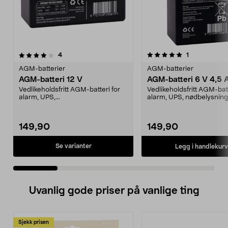
5.0 av 5 stjerner
anmeldelser
5.0 av 5 stjerner
anmeldelser
4
1
AGM-batterier
AGM-batterier
AGM-batteri 12 V
AGM-batteri 6 V 4,5 
Vedlikeholdsfritt AGM-batteri for
Vedlikeholdsfritt AGM-batt
alarm, UPS,...
alarm, UPS, nødbelysning
sikkerhetssystemer...
149,90
149,90
Se varianter
Legg i handlekurv
Uvanlig gode priser på vanlige ting
Sjekk prisen