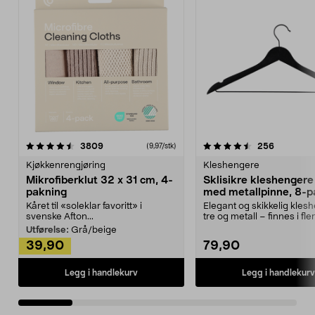
4.5av 5 stjerner
anmeldelser
4.5av 5 stjerner
anmeldels
3809
256
(9,97/stk)
Kjøkkenrengjøring
Kleshengere
Mikrofiberklut 32 x 31 cm, 4-
Sklisikre kleshengere 
pakning
med metallpinne, 8-p
Kåret til «soleklar favoritt» i
Elegant og skikkelig kles
svenske Afton...
tre og metall – finnes i fle
Kleshe...
Utførelse:
Grå/beige
39,90
79,90
Legg i handlekurv
Legg i handlekurv