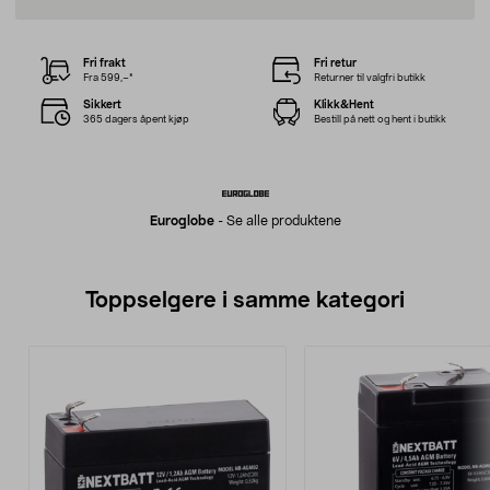
Fri frakt
Fri retur
Fra 599,–*
Returner til valgfri butikk
Sikkert
Klikk&Hent
365 dagers åpent kjøp
Bestill på nett og hent i butikk
Euroglobe
-
Se alle produktene
Toppselgere i samme kategori