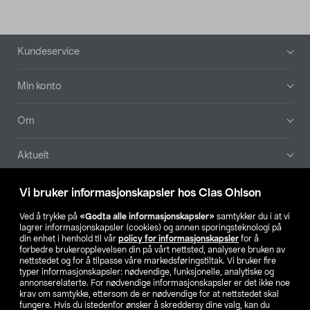
Bunntekst
Kundeservice
Min konto
Om
Aktuelt
Våre selskaper
Vi bruker informasjonskapsler hos Clas Ohlson
Ved å trykke på
«Godta alle informasjonskapsler»
samtykker du i at vi
Finn din butikk
lagrer informasjonskapsler (cookies) og annen sporingsteknologi på
din enhet i henhold til vår
policy for informasjonskapsler
for å
forbedre brukeropplevelsen din på vårt nettsted, analysere bruken av
SE
NO
FI
nettstedet og for å tilpasse våre markedsføringstiltak. Vi bruker fire
typer informasjonskapsler: nødvendige, funksjonelle, analytiske og
annonserelaterte. For nødvendige informasjonskapsler er det ikke noe
krav om samtykke, ettersom de er nødvendige for at nettstedet skal
fungere. Hvis du istedenfor ønsker å skreddersy dine valg, kan du