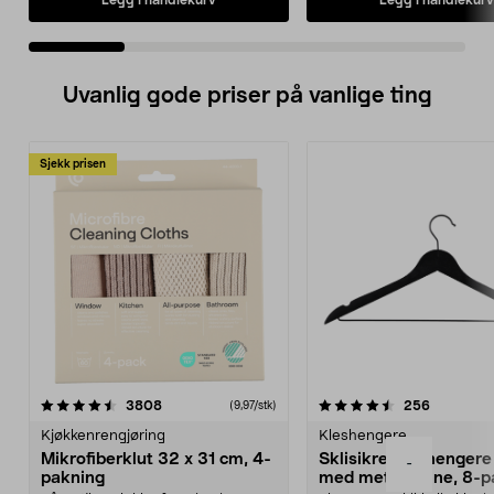
Uvanlig gode priser på vanlige ting
Sjekk prisen
4.5av 5 stjerner
anmeldelser
4.5av 5 stjerner
anmeldels
3808
256
(9,97/stk)
Kjøkkenrengjøring
Kleshengere
Mikrofiberklut 32 x 31 cm, 4-
Sklisikre kleshengere 
-
pakning
med metallpinne, 8-p