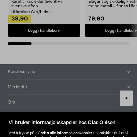
Kåret til «soleklar favoritt» i
Elegant og skikkelig kles
svenske Afton...
tre og metall – finnes i fle
Kleshe...
Utførelse:
Grå/beige
39,90
79,90
Legg i handlekurv
Legg i handlekurv
Bunntekst
Kundeservice
Min konto
Product
+
quantity
Om
Aktuelt
Vi bruker informasjonskapsler hos Clas Ohlson
Våre selskaper
Ved å trykke på
«Godta alle informasjonskapsler»
samtykker du i at vi