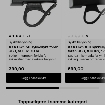
anmeldelser
4.0av 5 stjerner
21
anmeldelser
0
0.0 av 5 stjerner
Sykkelbelysning
Sykkelbelysning
AXA Dwn 50 sykkellykt foran
AXA Dwn 100 sykkell
USB, 50 lux, 70 m
foran USB, 100 lux, 1
50 lux – kompakt forlykt for
100 lux – kompakt forlykt 
sykkelstier med svakere belysning.
sykling i mørke områder 
AXA Dwn front 50...
uopplyste landeveier...
399,90
699,00
Legg i handlekurv
Legg i handlekurv
Toppselgere i samme kategori