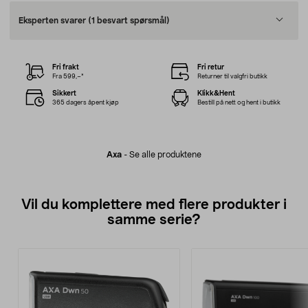
Eksperten svarer
(1 besvart spørsmål)
Fri frakt
Fri retur
Fra 599,–*
Returner til valgfri butikk
Sikkert
Klikk&Hent
365 dagers åpent kjøp
Bestill på nett og hent i butikk
Axa
-
Se alle produktene
Vil du komplettere med flere produkter i
samme serie?