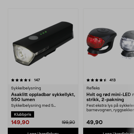
4.5 av 5 stjerner
anmeldelser
4.5 av 5 stjerner
anmeldels
147
413
Sykkelbelysning
Refleks
Asaklitt oppladbar sykkellykt,
Hvit og rød mini-LED
550 lumen
strikk, 2-pakning
Sykkelbelysning med 5
Fest ekstra lys på sykkele
lysinnstillinger som gjør deg
barnevognen, ryggsekken 
Klubbpris
tryggere og mer synlig i tra...
klærne. Mini-LED-lamp...
149,90
49,90
199,90
Legg i handlekurv
Legg i handlekurv