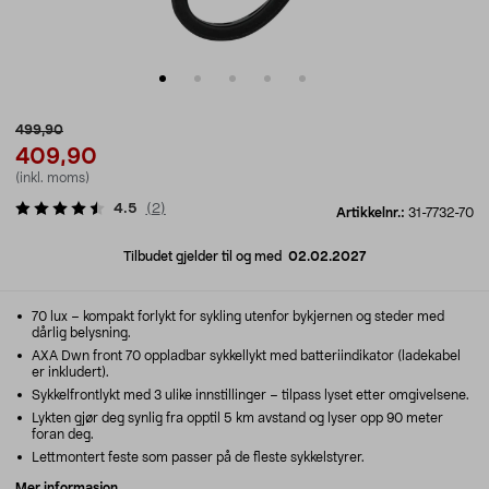
499,90
409,90
(inkl. moms)
4.5
(
2
)
Artikkelnr.:
31-7732-70
Tilbudet gjelder til og med
02.02.2027
70 lux – kompakt forlykt for sykling utenfor bykjernen og steder med
dårlig belysning.
AXA Dwn front 70 oppladbar sykkellykt med batteriindikator (ladekabel
er inkludert).
Sykkelfrontlykt med 3 ulike innstillinger – tilpass lyset etter omgivelsene.
Lykten gjør deg synlig fra opptil 5 km avstand og lyser opp 90 meter
foran deg.
Lettmontert feste som passer på de fleste sykkelstyrer.
Mer informasjon