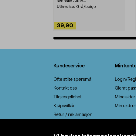
svenske Afton...
Utførelse:
Grå/beige
39,90
Legg i handlekurv
Bunntekst
Kundeservice
Min kont
Ofte stilte spørsmål
Login/Regi
Kontakt oss
Glemt pas
Tilgjengelighet
Mine sider
Kjøpsvilkår
Min ordreh
Retur / reklamasjon
EE-avfall
Cookie policy