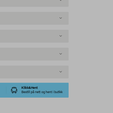
Klikk&Hent
Bestill på nett og hent i butikk