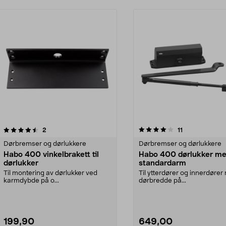
4.0 av 5 stjerner
anmeldelser
4.5 av 5 stjerner
anmeldelser
2
11
Dørbremser og dørlukkere
Dørbremser og dørlukkere
Habo 400 vinkelbrakett til
Habo 400 dørlukker m
dørlukker
standardarm
Til montering av dørlukker ved
Til ytterdører og innerdøre
karmdybde på o...
dørbredde på...
199,90
649,00