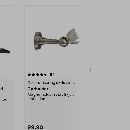
4.0 av 5 stjerner
anmeldelser
4.0
54
6
Dørbremser og dørlukkere
Dørbremser o
ed
Dørholder
Habo 500 d
glidearm, s
Magnetholder i stål. Skjult
innfesting.
r med
Til ytterdøre
dørbredde p
Dørlukker med
99,90
1995,00