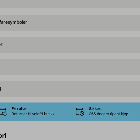
 faresymboler
er
)
Fri retur
Sikkert
Returner til valgfri butikk
365 dagers åpent kjøp
ri