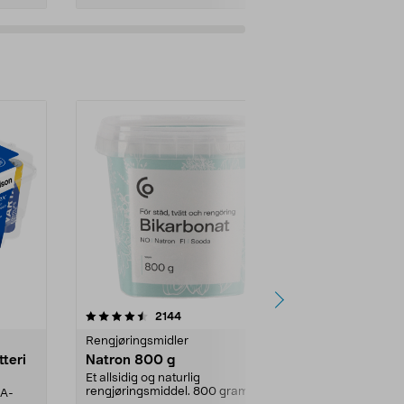
er
4.0av 5 stjerner
anmeldelser
4.5
2144
4
Rengjøringsmidler
Levende lys
tteri
Natron 800 g
Telys steari
prosent ste
Et allsidig og naturlig
rengjøringsmiddel. 800 gram
AA-
100 % stearin