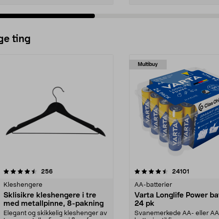
ge ting
Multibuy
4.5av 5 stjerner
anmeldelser
4.5av 5 stjerner
anmeldels
256
24101
Kleshengere
AA-batterier
Sklisikre kleshengere i tre
Varta Longlife Power ba
med metallpinne, 8-pakning
24 pk
Elegant og skikkelig kleshenger av
Svanemerkede AA- eller A