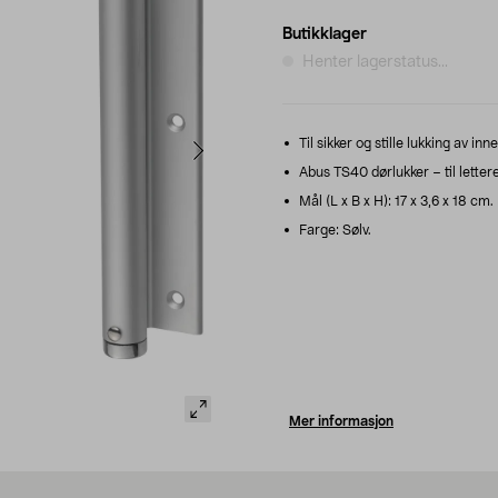
Butikklager
Henter lagerstatus...
Til sikker og stille lukking av inn
Abus TS40 dørlukker – til letter
Mål (L x B x H): 17 x 3,6 x 18 cm.
Farge: Sølv.
Mer informasjon