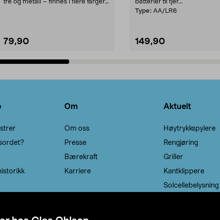
tre og metall – finnes i flere farger.
batterier til fjer...
Kleshe...
Type:
AA/LR6
79,90
149,90
Legg i handlekurv
Legg i handlekurv
o
Om
Aktuelt
strer
Om oss
Høytrykkspylere
sordet?
Presse
Rengjøring
Bærekraft
Griller
istorikk
Karriere
Kantklippere
Solcellebelysning