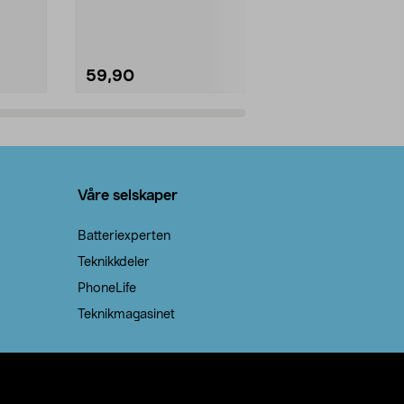
natron – til rengjøring både...
råvarer. Produ
brenner med e
59,90
69,90
Legg i handlekurv
Legg 
Våre selskaper
Batteriexperten
Teknikkdeler
PhoneLife
Teknikmagasinet