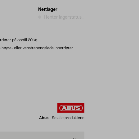
Nettlager
Henter lagerstatus...
erdører på opptil 20 kg.
e høyre- eller venstrehengslede innerdører.
Abus
-
Se alle produktene