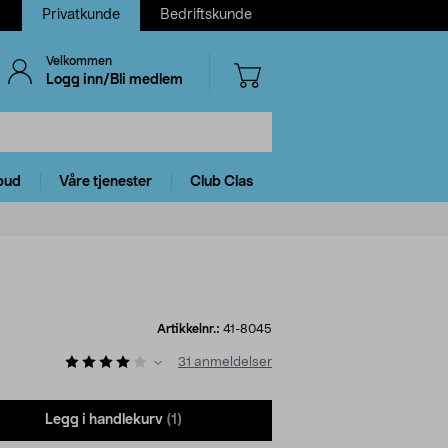
Privatkunde
Bedriftskunde
Velkommen
Logg inn/Bli medlem
bud
Våre tjenester
Club Clas
Artikkelnr.:
41-8045
31
anmeldelser
Legg i handlekurv
(1)