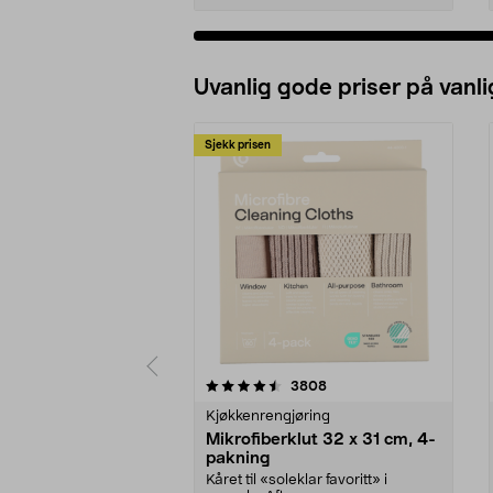
Uvanlig gode priser på vanli
Sjekk prisen
5av 5 stjerner
4.5av 5 stjerner
anmeldelser
3808
Kjøkkenrengjøring
Mikrofiberklut 32 x 31 cm, 4-
pakning
Kåret til «soleklar favoritt» i