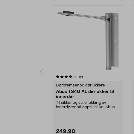
0 av 5 stjerner
4.5 av 5 stjerner
anmeldelser
31
Dørbremser og dørlukkere
Abus TS40 AL dørlukker til
innerdør
Til sikker og stille lukking av
innerdører på opptil 20 kg. Abus
TS40 dørlukker ...
249,90