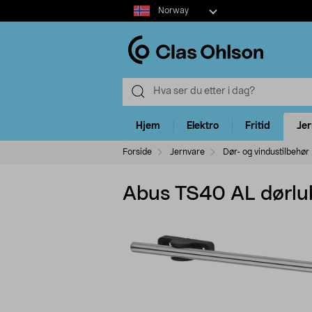
Select
Norway
market
Hjem
Elektro
Fritid
Je
Forside
Jernvare
Dør- og vindustilbehør
Abus TS40 AL dørlukk