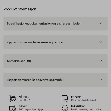
Produktinformasjon
Spesifikasjoner, dokumentasjon og ev. faresymboler
Kjøpsinformasjon, leveranser og returer
Anmeldelser
(13)
Eksperten svarer
(2 besvarte spørsmål)
Fri frakt
Fri retur
Fra 599,–*
Returner til valgfri butikk
Sikkert
Klikk&Hent
365 dagers åpent kjøp
Bestill på nett og hent i butikk