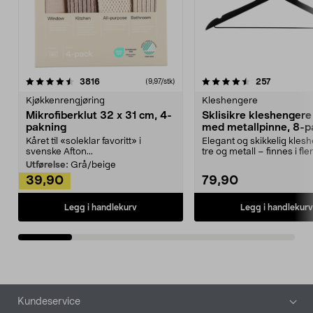
4.5av 5 stjerner
anmeldelser
4.5av 5 stjerner
anmeldels
3816
257
(9,97/stk)
Kjøkkenrengjøring
Kleshengere
Mikrofiberklut 32 x 31 cm, 4-
Sklisikre kleshengere 
pakning
med metallpinne, 8-p
Kåret til «soleklar favoritt» i
Elegant og skikkelig kles
svenske Afton...
tre og metall – finnes i fle
Kleshe...
Utførelse:
Grå/beige
39,90
79,90
Legg i handlekurv
Legg i handlekurv
Bunntekst
Kundeservice