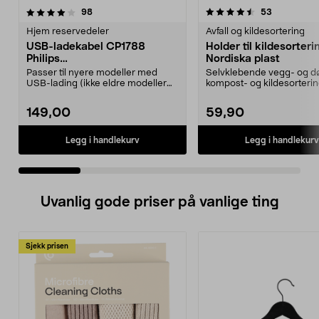
4.5 av 5 stjerner
anmeldelser
4.5 av 5 stjerner
anmeldelse
98
53
Hjem reservedeler
Avfall og kildesortering
USB-ladekabel CP1788
Holder til kildesorteri
Philips
Nordiska plast
OneBlade/barbermaskiner
Passer til nyere modeller med
Selvklebende vegg- og dør
USB-lading (ikke eldre modeller
kompost- og kildesorteri
med 230 V strømada...
fra Nordisk...
149,00
59,90
Legg i handlekurv
Legg i handlekurv
Uvanlig gode priser på vanlige ting
Sjekk prisen