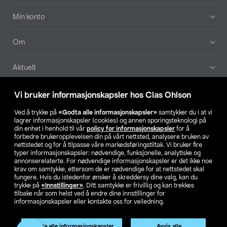
Min konto
Om
Aktuelt
Våre selskaper
Vi bruker informasjonskapsler hos Clas Ohlson
Ved å trykke på
«Godta alle informasjonskapsler»
samtykker du i at vi
Finn din butikk
lagrer informasjonskapsler (cookies) og annen sporingsteknologi på
din enhet i henhold til vår
policy for informasjonskapsler
for å
forbedre brukeropplevelsen din på vårt nettsted, analysere bruken av
SE
NO
FI
nettstedet og for å tilpasse våre markedsføringstiltak. Vi bruker fire
typer informasjonskapsler: nødvendige, funksjonelle, analytiske og
annonserelaterte. For nødvendige informasjonskapsler er det ikke noe
krav om samtykke, ettersom de er nødvendige for at nettstedet skal
fungere. Hvis du istedenfor ønsker å skreddersy dine valg, kan du
trykke på
«Innstillinger»
. Ditt samtykke er frivillig og kan trekkes
tilbake når som helst ved å endre dine innstillinger for
informasjonskapsler eller kontakte oss for veiledning.
Privacy statement
Medlemsvilkår
Kjøpsvilkår
For bedrifter
Endre til priser ekskl. moms
Produktet har utgått
Godta alle informasjonskapsler
Avvis alle