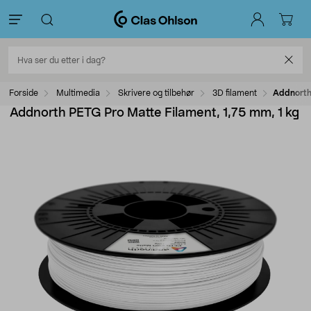
Forside
Multimedia
Skrivere og tilbehør
3D filament
Addnorth 
Addnorth PETG Pro Matte Filament, 1,75 mm, 1 kg