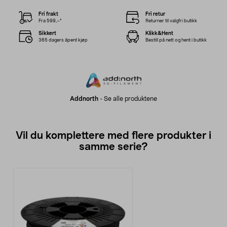
Fri frakt
Fri retur
Fra 599,–*
Returner til valgfri butikk
Sikkert
Klikk&Hent
365 dagers åpent kjøp
Bestill på nett og hent i butikk
Addnorth
-
Se alle produktene
Vil du komplettere med flere produkter i
samme serie?