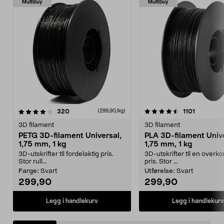
Multibuy
Multibuy
4.5 av 5 stjerner
anmeldelser
4.5 av 5 stjerner
anmeldels
320
1101
(299,90/kg)
3D filament
3D filament
PETG 3D-filament Universal,
PLA 3D-filament Unive
1,75 mm, 1 kg
1,75 mm, 1 kg
3D-utskrifter til fordelaktig pris.
3D-utskrifter til en over
Stor rull...
pris. Stor ...
Farge:
Svart
Utførelse:
Svart
299,90
299,90
Legg i handlekurv
Legg i handlekurv