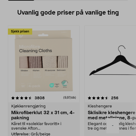
Uvanlig gode priser på vanlige ting
Sjekk prisen
4.5av 5 stjerner
anmeldelser
4.5av 5 stjerner
anmeldels
3808
256
(9,97/stk)
Kjøkkenrengjøring
Kleshengere
Mikrofiberklut 32 x 31 cm, 4-
Sklisikre kleshengere 
pakning
med metallpinne, 8-p
Kåret til «soleklar favoritt» i
Elegant og skikkelig kles
-
svenske Afton...
tre og metall – finnes i fle
Kleshe...
Utførelse:
Grå/beige