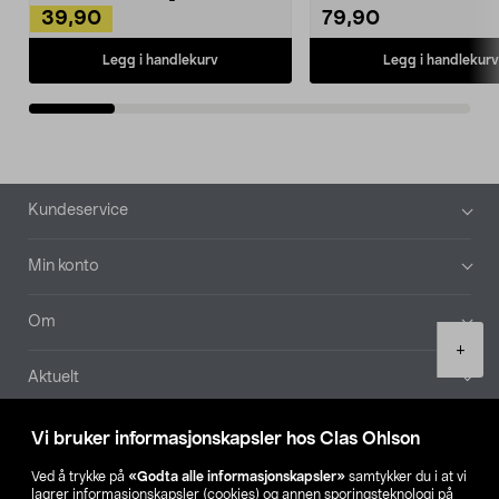
39,90
79,90
Legg i handlekurv
Legg i handlekurv
Bunntekst
Kundeservice
Min konto
Om
Product
+
quantity
Aktuelt
Våre selskaper
Vi bruker informasjonskapsler hos Clas Ohlson
Ved å trykke på
«Godta alle informasjonskapsler»
samtykker du i at vi
Finn din butikk
lagrer informasjonskapsler (cookies) og annen sporingsteknologi på