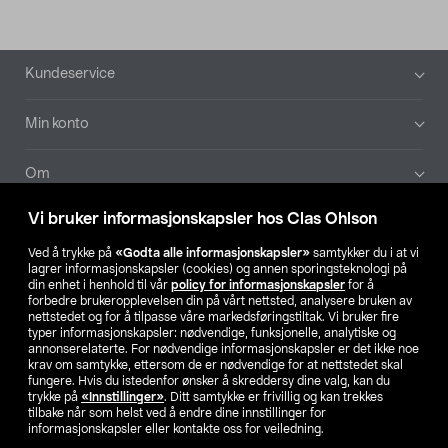
Bunntekst
Kundeservice
Min konto
Om
Vi bruker informasjonskapsler hos Clas Ohlson
Aktuelt
Ved å trykke på
«Godta alle informasjonskapsler»
samtykker du i at vi
lagrer informasjonskapsler (cookies) og annen sporingsteknologi på
Våre selskaper
din enhet i henhold til vår
policy for informasjonskapsler
for å
forbedre brukeropplevelsen din på vårt nettsted, analysere bruken av
nettstedet og for å tilpasse våre markedsføringstiltak. Vi bruker fire
Finn din butikk
typer informasjonskapsler: nødvendige, funksjonelle, analytiske og
annonserelaterte. For nødvendige informasjonskapsler er det ikke noe
krav om samtykke, ettersom de er nødvendige for at nettstedet skal
SE
NO
FI
fungere. Hvis du istedenfor ønsker å skreddersy dine valg, kan du
trykke på
«Innstillinger»
. Ditt samtykke er frivillig og kan trekkes
tilbake når som helst ved å endre dine innstillinger for
informasjonskapsler eller kontakte oss for veiledning.