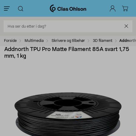
Forside
Multimedia
Skrivere og tilbehør
3D filament
Addnorth 
Addnorth TPU Pro Matte Filament 85A svart 1,75
mm, 1 kg