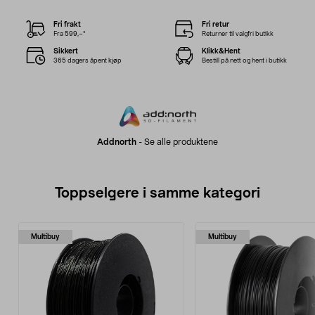
Fri frakt
Fri retur
Fra 599,–*
Returner til valgfri butikk
Sikkert
Klikk&Hent
365 dagers åpent kjøp
Bestill på nett og hent i butikk
Addnorth
-
Se alle produktene
Toppselgere i samme kategori
Multibuy
Multibuy