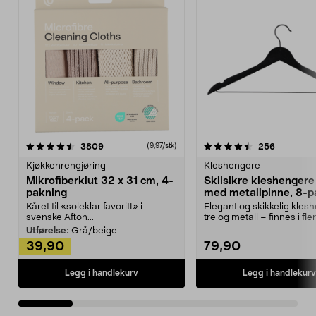
4.5av 5 stjerner
anmeldelser
4.5av 5 stjerner
anmeldels
3809
256
(9,97/stk)
Kjøkkenrengjøring
Kleshengere
Mikrofiberklut 32 x 31 cm, 4-
Sklisikre kleshengere 
pakning
med metallpinne, 8-p
Kåret til «soleklar favoritt» i
Elegant og skikkelig kles
svenske Afton...
tre og metall – finnes i fle
Kleshe...
Utførelse:
Grå/beige
39,90
79,90
Legg i handlekurv
Legg i handlekurv