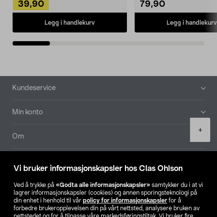
39,90
79,90
Legg i handlekurv
Legg i handlekurv
Bunntekst
Kundeservice
Min konto
Product
+
quantity
Om
Aktuelt
Vi bruker informasjonskapsler hos Clas Ohlson
Våre selskaper
Ved å trykke på
«Godta alle informasjonskapsler»
samtykker du i at vi
lagrer informasjonskapsler (cookies) og annen sporingsteknologi på
din enhet i henhold til vår
policy for informasjonskapsler
for å
Finn din butikk
forbedre brukeropplevelsen din på vårt nettsted, analysere bruken av
nettstedet og for å tilpasse våre markedsføringstiltak. Vi bruker fire