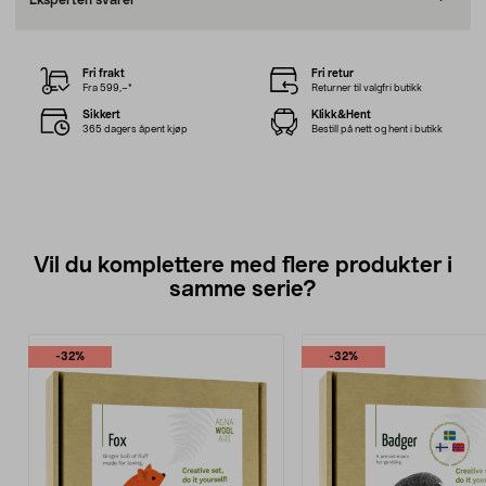
Eksperten svarer
Fri frakt
Fri retur
Fra 599,–*
Returner til valgfri butikk
Sikkert
Klikk&Hent
365 dagers åpent kjøp
Bestill på nett og hent i butikk
Vil du komplettere med flere produkter i
samme serie?
-32%
-32%