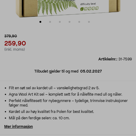
379,90
259,90
(inkl. moms)
Artikkelnr.:
31-7599
Tilbudet gjelder til og med
05.02.2027
Filt en søt sel av kardet ull – vanskelighetsgrad 2 av 5.
Agna Wool Art Kit sel – komplett sett for å nålefilte med ull og nåler.
Perfekt nålefiltesett for nybegynnere – tydelige, trinnvise instruksjoner
følger med.
Kardet ull av høy kvalitet fra Polen for best kvalitet.
Mål på den ferdige selen: ca. 10 cm.
Mer informasjon