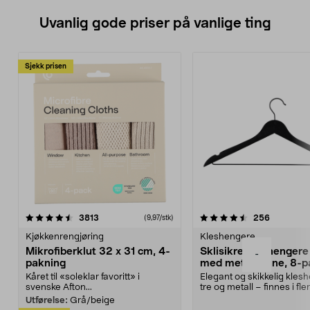
Uvanlig gode priser på vanlige ting
Sjekk prisen
4.5av 5 stjerner
anmeldelser
4.5av 5 stjerner
anmeldels
3813
256
(9,97/stk)
Kjøkkenrengjøring
Kleshengere
Mikrofiberklut 32 x 31 cm, 4-
Sklisikre kleshengere 
-
pakning
med metallpinne, 8-p
Kåret til «soleklar favoritt» i
Elegant og skikkelig kles
svenske Afton...
tre og metall – finnes i fle
Kleshe...
Utførelse:
Grå/beige