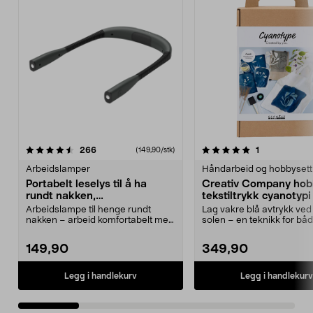
5.0 av 5 stjerner
anmeldelser
5.0 av 5 stjerner
anmeldelser
266
1
(149,90/stk)
Arbeidslamper
Håndarbeid og hobbysett
Portabelt leselys til å ha
Creativ Company hob
rundt nakken,
tekstiltrykk cyanotypi
håndarbeidslampe
Arbeidslampe til henge rundt
Lag vakre blå avtrykk ved
nakken – arbeid komfortabelt med
solen – en teknikk for bå
hendene fri. Porta...
nybegynnere og me...
149,90
349,90
Legg i handlekurv
Legg i handlekurv