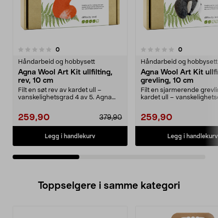
anmeldelser
anmeldelser
0
0
0.0 av 5 stjerner
0.0 av 5 stjerner
Håndarbeid og hobbysett
Håndarbeid og hobbysett
Agna Wool Art Kit ullfilting,
Agna Wool Art Kit ullfi
rev, 10 cm
grevling, 10 cm
Filt en søt rev av kardet ull –
Filt en sjarmerende grevl
vanskelighetsgrad 4 av 5. Agna
kardet ull – vanskelighet
Wool Art Kit rev ...
av 5. Agna Wool...
259,90
259,90
379,90
Legg i handlekurv
Legg i handlekurv
Toppselgere i samme kategori