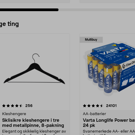
ge ting
Multibuy
4.5av 5 stjerner
anmeldelser
4.5av 5 stjerner
anmeldels
256
24101
Kleshengere
AA-batterier
Sklisikre kleshengere i tre
Varta Longlife Power ba
med metallpinne, 8-pakning
24 pk
Elegant og skikkelig kleshenger av
Svanemerkede AA- eller A