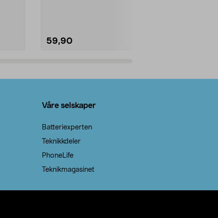
natron – til rengjøring både...
råvarer. Produ
brenner med e
59,90
69,90
Legg i handlekurv
Legg 
Våre selskaper
Batteriexperten
Teknikkdeler
PhoneLife
Teknikmagasinet