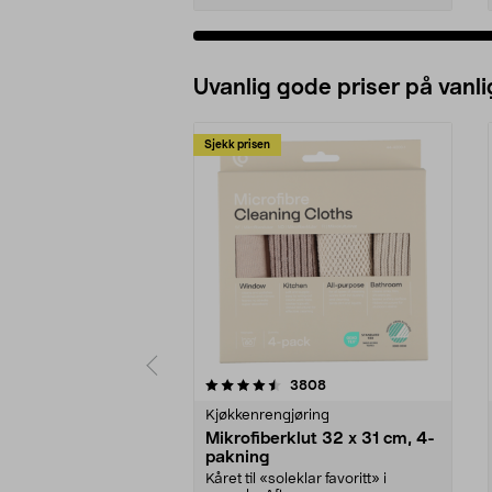
Uvanlig gode priser på vanli
Sjekk prisen
5av 5 stjerner
4.5av 5 stjerner
anmeldelser
3808
Kjøkkenrengjøring
Mikrofiberklut 32 x 31 cm, 4-
pakning
Kåret til «soleklar favoritt» i