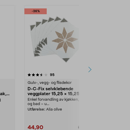
-36%
3.5 av 5 stjerner
anmeldelser
5.0
95
9
Gulv-, vegg- og flisdekor
Gulv-, vegg- 
D-C-Fix selvklebende
D-C-Fix se
ak,
veggplater 15,25 × 15,25 cm,
veggplater 
6-pakning
6-pakning
g
Enkel forvandling av kjøkken, gang
Enkel forvand
og bad – u...
og bad – u...
)
Utførelse:
Alia olive
Utførelse:
Jam
44,90
69,90
69,90