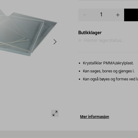
Product
quantity
Butikklager
Henter lagerstatus...
Krystallklar PMMA/akrylplast.
Kan sages, bores og gjenges i.
Kan også bøyes og formes ved l
Mer informasjon