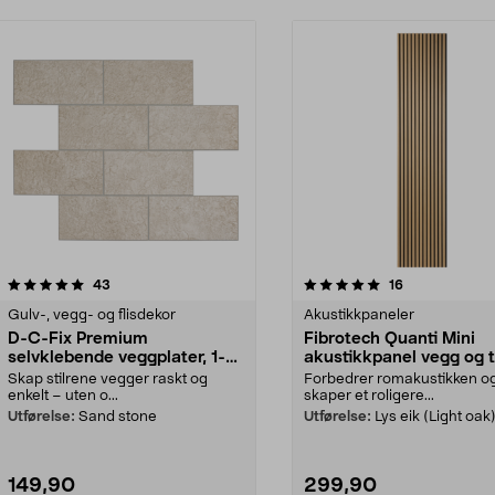
5.0 av 5 stjerner
anmeldelser
3.5 av 5 stjerner
anmeldelser
43
16
Gulv-, vegg- og flisdekor
Akustikkpaneler
D-C-Fix Premium
Fibrotech Quanti Mini
selvklebende veggplater, 1-
akustikkpanel vegg og t
pakning
2-pakning
Skap stilrene vegger raskt og
Forbedrer romakustikken o
enkelt – uten o...
skaper et roligere...
Utførelse:
Sand stone
Utførelse:
Lys eik (Light oak
149,90
299,90