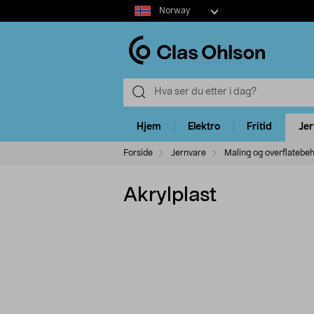
Select
Norway
market
Hjem
Elektro
Fritid
Je
Forside
Jernvare
Maling og overflatebe
Akrylplast