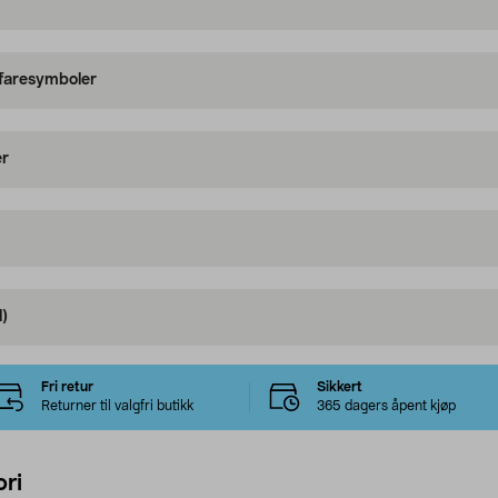
 faresymboler
er
)
Fri retur
Sikkert
Returner til valgfri butikk
365 dagers åpent kjøp
ri