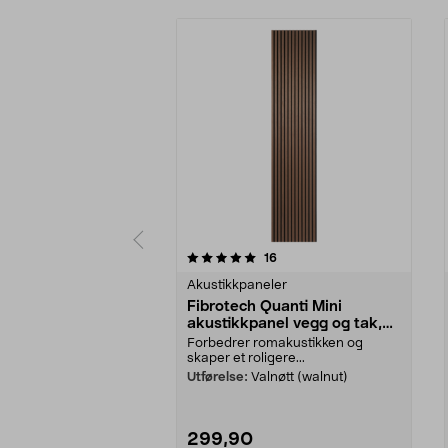
0 av 5 stjerner
5.0 av 5 stjerner
anmeldelser
16
Akustikkpaneler
Fibrotech Quanti Mini
akustikkpanel vegg og tak,
2-pakning
Forbedrer romakustikken og
skaper et roligere...
Utførelse:
Valnøtt (walnut)
299,90