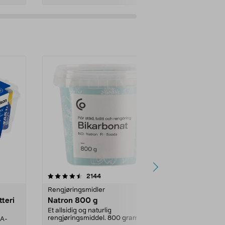
er
4.0av 5 stjerner
anmeldelser
4.5
2144
4
Rengjøringsmidler
Levende lys
tteri
Natron 800 g
Telys steari
prosent ste
Et allsidig og naturlig
rengjøringsmiddel. 800 gram
AA-
100 % stearin