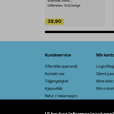
svenske Afton...
Utførelse:
Grå/beige
39,90
Legg i handlekurv
Bunntekst
Kundeservice
Min kont
Ofte stilte spørsmål
Login/Regi
Kontakt oss
Glemt pas
Tilgjengelighet
Mine sider
Kjøpsvilkår
Min ordreh
Retur / reklamasjon
EE-avfall
Cookie policy