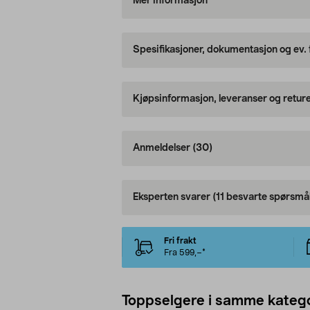
Mer informasjon
Spesifikasjoner, dokumentasjon og ev.
Kjøpsinformasjon, leveranser og retur
Anmeldelser
(30)
Eksperten svarer
(11 besvarte spørsmål
Fri frakt
Fra 599,–*
Toppselgere i samme katego