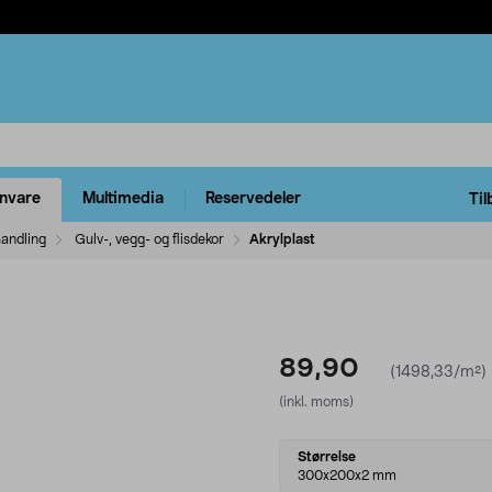
rnvare
Multimedia
Reservedeler
Til
handling
Gulv-, vegg- og flisdekor
Akrylplast
89,90
(1498,33/m²)
(inkl. moms)
Select
Størrelse
variant
300x200x2 mm