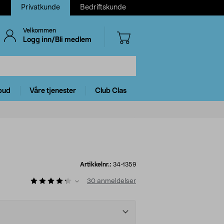
Privatkunde
Bedriftskunde
Velkommen
Logg inn/Bli medlem
bud
Våre tjenester
Club Clas
Artikkelnr.:
34-1359
30
anmeldelser