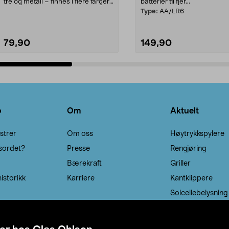
tre og metall – finnes i flere farger.
batterier til fjer...
Kleshe...
Type:
AA/LR6
79,90
149,90
Legg i handlekurv
Legg i handlekurv
o
Om
Aktuelt
strer
Om oss
Høytrykkspylere
sordet?
Presse
Rengjøring
Bærekraft
Griller
istorikk
Karriere
Kantklippere
Solcellebelysning