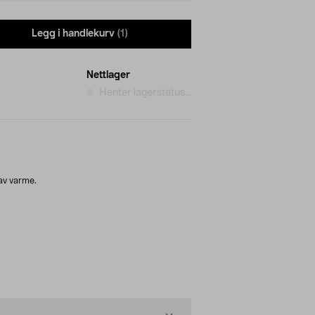
Legg i handlekurv
(1)
Nettlager
Henter lagerstatus...
av varme.