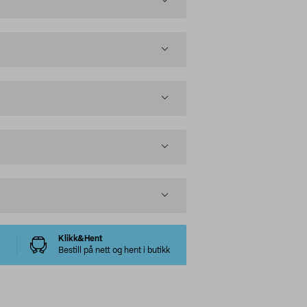
Klikk&Hent
Bestill på nett og hent i butikk